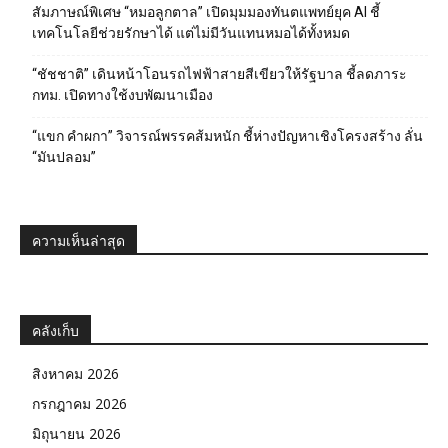
สัมภาษณ์พิเศษ “หมอลูกตาล” เปิดมุมมองทันตแพทย์ยุค AI ชี้
เทคโนโลยีช่วยรักษาได้ แต่ไม่มีวันแทนหมอได้ทั้งหมด
“ชัชชาติ” เดินหน้าโอนรถไฟฟ้าสายสีเขียวให้รัฐบาล ชี้ลดภาระ
กทม. เปิดทางใช้งบพัฒนาเมือง
“แขก คำผกา” วิจารณ์พรรคส้มหนัก ชี้ห่างปัญหาเชิงโครงสร้าง ลั่น
“มันปลอม”
ความเห็นล่าสุด
คลังเก็บ
สิงหาคม 2026
กรกฎาคม 2026
มิถุนายน 2026