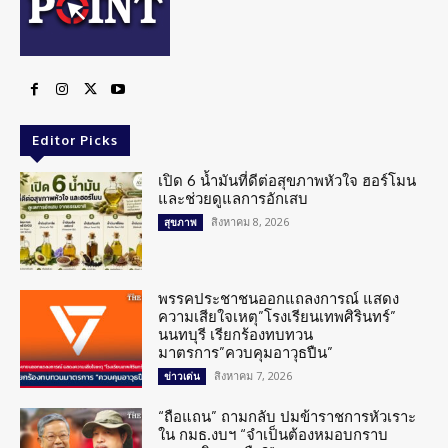
Editor Picks
เปิด 6 น้ำมันที่ดีต่อสุขภาพหัวใจ ฮอร์โมน
และช่วยดูแลการอักเสบ
สิงหาคม 8, 2026
สุขภาพ
พรรคประชาชนออกแถลงการณ์ แสดง
ความเสียใจเหตุ”โรงเรียนเทพศิรินทร์”
นนทบุรี เรียกร้องทบทวน
มาตรการ”ควบคุมอาวุธปืน”
สิงหาคม 7, 2026
ข่าวเด่น
“ถือแถน” ถามกลับ ปมข้าราชการหัวเราะ
ใน กมธ.งบฯ “จำเป็นต้องหมอบกราบ