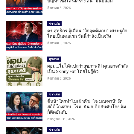
ปัญหาเชิงโครงสร้าง ลั่น “มันปลอม”
สิงหาคม 3, 2026
ข่าวเด่น
ดร.สุทธิกร ผู้เตือน “วิกฤตต้มกบ” เศรษฐกิจ
ไทยเป็นคนแรก วันนี้กำลังเป็นจริง
สิงหาคม 3, 2026
สุขภาพ
ผอม…ไม่ได้แปลว่าสุขภาพดี! คุณอาจกำลัง
เป็น Skinny Fat โดยไม่รู้ตัว
สิงหาคม 3, 2026
ข่าวเด่น
ชี้หน้าใครทำไมเข้าตัว! ‘โจ มณฑานี’ งัด
สถิติโกงสอบ ‘โรม’ ยัน จ.ติดอันดับโกง ส้ม
ก็ติดอันดับ
กรกฎาคม 31, 2026
ข่าวเด่น