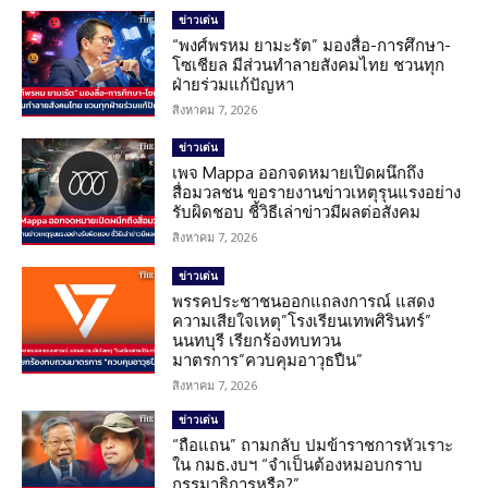
ข่าวเด่น
“พงศ์พรหม ยามะรัต” มองสื่อ-การศึกษา-
โซเชียล มีส่วนทำลายสังคมไทย ชวนทุก
ฝ่ายร่วมแก้ปัญหา
สิงหาคม 7, 2026
ข่าวเด่น
เพจ Mappa ออกจดหมายเปิดผนึกถึง
สื่อมวลชน ขอรายงานข่าวเหตุรุนแรงอย่าง
รับผิดชอบ ชี้วิธีเล่าข่าวมีผลต่อสังคม
สิงหาคม 7, 2026
ข่าวเด่น
พรรคประชาชนออกแถลงการณ์ แสดง
ความเสียใจเหตุ”โรงเรียนเทพศิรินทร์”
นนทบุรี เรียกร้องทบทวน
มาตรการ”ควบคุมอาวุธปืน”
สิงหาคม 7, 2026
ข่าวเด่น
“ถือแถน” ถามกลับ ปมข้าราชการหัวเราะ
ใน กมธ.งบฯ “จำเป็นต้องหมอบกราบ
กรรมาธิการหรือ?”