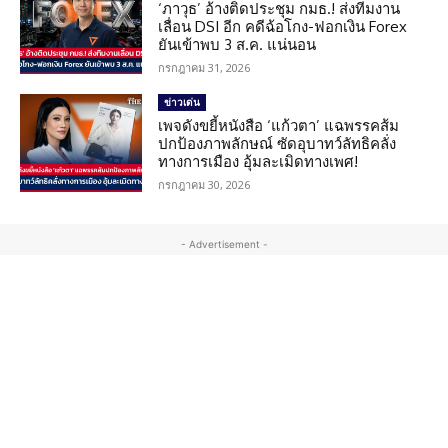
‘ภาวุธ’ อ้างติดประชุม กมธ.! ส่งทีมงาน
เลื่อน DSI อีก คดีฉ้อโกง-ฟอกเงิน Forex
ยันเข้าพบ 3 ส.ค. แน่นอน
กรกฎาคม 31, 2026
ข่าวเด่น
เพจดังขยี้หนังสือ ‘แก้วตา’ แฉพรรคส้ม
ปกป้องภาพลักษณ์ ซัดอุบาทว์ลัทธิคลั่ง
ทางการเมือง อุ้มละเมิดทางเพศ!
กรกฎาคม 30, 2026
- Advertisement -