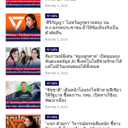
สิงหาคม 5, 2026
ข่าวเด่น
‘ศิริกัญญา’ ไม่หวั่นถูกตรวจสอบ ปม
ส.ก.พรรคประชาชน ย้ำให้ข้อเท็จจริงเป็น
ตัวตัดสิน
สิงหาคม 5, 2026
ข่าวเด่น
สัมภาษณ์พิเศษ “หมอลูกตาล” เปิดมุมมอง
ทันตแพทย์ยุค AI ชี้เทคโนโลยีช่วยรักษาได้
แต่ไม่มีวันแทนหมอได้ทั้งหมด
สิงหาคม 4, 2026
ข่าวเด่น
“ชัชชาติ” เดินหน้าโอนรถไฟฟ้าสายสีเขียว
ให้รัฐบาล ชี้ลดภาระ กทม. เปิดทางใช้งบ
พัฒนาเมือง
สิงหาคม 4, 2026
ข่าวเด่น
“แขก คำผกา” วิจารณ์พรรคส้มหนัก ชี้ห่าง