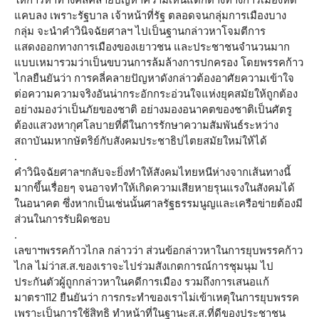
แคบลง เพราะรัฐบาล เจ้าหน้าที่รัฐ ตลอดจนกลุ่มการเมืองบาง
กลุ่ม จะนำคำวินิจฉัยศาลฯ ไปเป็นฐานกล่าวหาโจมตีการ
แสดงออกทางการเมืองของเยาวชน และประชาชนจำนวนมาก
แบบเหมารวมว่าเป็นขบวนการล้มล้างการปกครอง โดยพรรคก้าว
ไกลยืนยันว่า การคลี่คลายปัญหาดังกล่าวต้องอาศัยความเข้าใจ
ต่อความความจริงอันน่ากระอักกระอ่วนใจแห่งยุคสมัยให้ถูกต้อง
อย่างมองว่าเป็นภัยของชาติ อย่างมองอนาคตของชาติเป็นศัตรู
ต้องแสวงหากุศโลบายที่ดีในการรักษาความสัมพันธ์ระหว่าง
สถาบันมหากษัตริย์กับสังคมประชาธิปไตยสมัยใหม่ให้ได้
.
คำวินิจฉัยศาลฯกลับจะยิ่งทำให้สังคมไทยหนีห่างจากเส้นทางนี้
มากขึ้นเรื่อยๆ จนอาจทำให้เกิดความเสียหายรุนแรงในสังคมได้
ในอนาคต ซึ่งหากเป็นเช่นนั้นศาลรัฐธรรมนูญและเครือข่ายต้องมี
ส่วนในการรับผิดชอบ
.
เลขาฯพรรคก้าวไกล กล่าวว่า ส่วนข้อกล่าวหาในการยุบพรรคก้าว
ไกล ไม่ว่าส.ส.ของเราจะไปร่วมสังเกตการณ์การชุมนุม ไป
ประกันตัวผู้ถูกกล่าวหาในคดีการเมือง รวมถึงการเสนอแก้
มาตรา112 ยืนยันว่า การกระทำของเราไม่เข้าเหตุในการยุบพรรค
เพราะเป็นการใช้สิทธิ ทำหน้าที่ในฐานะส.ส.ที่ดีของประชาชน