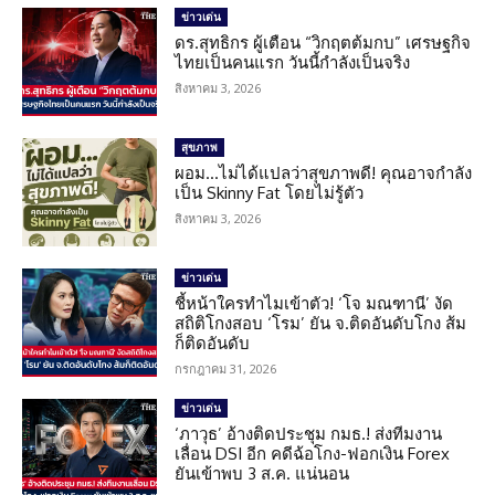
ข่าวเด่น
ดร.สุทธิกร ผู้เตือน “วิกฤตต้มกบ” เศรษฐกิจ
ไทยเป็นคนแรก วันนี้กำลังเป็นจริง
สิงหาคม 3, 2026
สุขภาพ
ผอม…ไม่ได้แปลว่าสุขภาพดี! คุณอาจกำลัง
เป็น Skinny Fat โดยไม่รู้ตัว
สิงหาคม 3, 2026
ข่าวเด่น
ชี้หน้าใครทำไมเข้าตัว! ‘โจ มณฑานี’ งัด
สถิติโกงสอบ ‘โรม’ ยัน จ.ติดอันดับโกง ส้ม
ก็ติดอันดับ
กรกฎาคม 31, 2026
ข่าวเด่น
‘ภาวุธ’ อ้างติดประชุม กมธ.! ส่งทีมงาน
เลื่อน DSI อีก คดีฉ้อโกง-ฟอกเงิน Forex
ยันเข้าพบ 3 ส.ค. แน่นอน