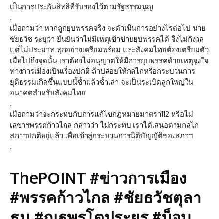
เป็นการประกันสิทธิที่รับรองไว้ตามรัฐธรรมนูญ
.
เมื่อถามว่า หากถูกยุบพรรคจริง จะดำเนินการอย่างไรต่อไป นาย
ชัยธวัช ระบุว่า ยืนยันว่าไม่มีเหตุเข้าข่ายยุบพรรคได้ จึงไม่กังวล
แต่ไม่ประมาท ทุกอย่างเตรียมพร้อม และสังคมไทยต้องเตรียมตัว
เมื่อไปถึงจุดนั้น เราต้องไม่อนุญาตให้มีการยุบพรรคด้วยเหตุจูงใจ
ทางการเมืองเป็นเรื่องปกติ ถ้าปล่อยให้กลไกหรือกระบวนการ
ยุติธรรมเกิดขึ้นแบบนี้ซ้ำแล้วซ้ำเล่า จะเป็นระเบิดลูกใหญ่ใน
อนาคตสำหรับสังคมไทย
.
เมื่อถามว่าจะกระทบกับการแก้ไขกฎหมายมาตรา112 หรือไม่
เลขาฯพรรคก้าวไกล กล่าวว่า ไม่กระทบ เราได้เสนอตามกลไก
สภาฯปกติอยู่แล้ว เพื่อเข้าสู่กระบวนการนิติบัญญัติของสภาฯ
.
ThePOINT #ข่าวการเมือง
#พรรคก้าวไกล #ชัยธวัชตุลา
ธน #ณฐพรโตประยูร #ม็อบ