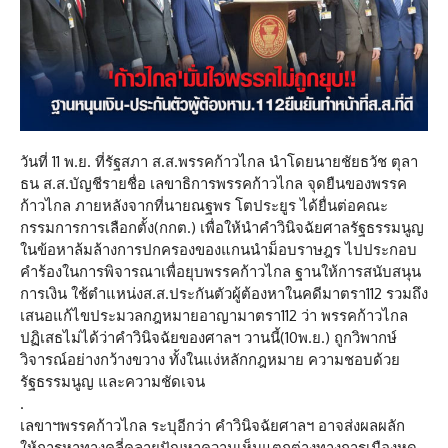
วันที่ 11 พ.ย. ที่รัฐสภา ส.ส.พรรคก้าวไกล นำโดยนายชัยธวัช ตุลา
ธน ส.ส.บัญชีรายชื่อ เลขาธิการพรรคก้าวไกล จุดยืนของพรรค
ก้าวไกล ภายหลังจากที่นายณฐพร โตประยูร ได้ยื่นต่อคณะ
กรรมการการเลือกตั้ง(กกต.) เพื่อให้นำคำวินิจฉัยศาลรัฐธรรมนูญ
ในข้อหาล้มล้างการปกครองของแกนนำม็อบราษฎร ไปประกอบ
คำร้องในการพิจารณาเพื่อยุบพรรคก้าวไกล ฐานให้การสนับสนุน
การเงิน ใช้ตำแหน่งส.ส.ประกันตัวผู้ต้องหาในคดีมาตรา112 รวมถึง
เสนอแก้ไขประมวลกฎหมายอาญามาตรา112 ว่า พรรคก้าวไกล
ปฏิเสธไม่ได้ว่าคำวินิจฉัยของศาลฯ วานนี้(10พ.ย.) ถูกวิพากษ์
วิจารณ์อย่างกว้างขวาง ทั้งในแง่หลักกฎหมาย ความชอบด้วย
รัฐธรรมนูญ และความชัดเจน
.
เลขาฯพรรคก้าวไกล ระบุอีกว่า คำวินิจฉัยศาลฯ อาจส่งผลผลัก
ให้การหาทางคลี่คลายปัญหาความเห็นแตกต่างทางการเมืองหด