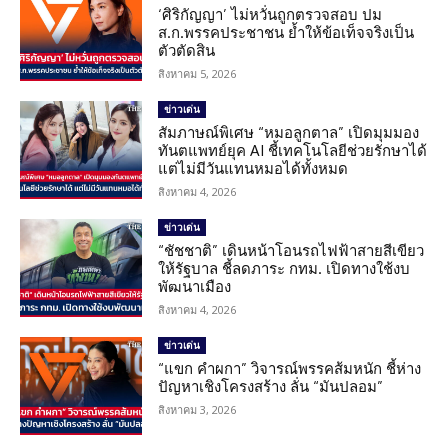
‘ศิริกัญญา’ ไม่หวั่นถูกตรวจสอบ ปม
ส.ก.พรรคประชาชน ย้ำให้ข้อเท็จจริงเป็น
ตัวตัดสิน
สิงหาคม 5, 2026
ข่าวเด่น
สัมภาษณ์พิเศษ “หมอลูกตาล” เปิดมุมมอง
ทันตแพทย์ยุค AI ชี้เทคโนโลยีช่วยรักษาได้
แต่ไม่มีวันแทนหมอได้ทั้งหมด
สิงหาคม 4, 2026
ข่าวเด่น
“ชัชชาติ” เดินหน้าโอนรถไฟฟ้าสายสีเขียว
ให้รัฐบาล ชี้ลดภาระ กทม. เปิดทางใช้งบ
พัฒนาเมือง
สิงหาคม 4, 2026
ข่าวเด่น
“แขก คำผกา” วิจารณ์พรรคส้มหนัก ชี้ห่าง
ปัญหาเชิงโครงสร้าง ลั่น “มันปลอม”
สิงหาคม 3, 2026