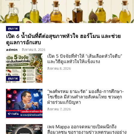
สุขภาพ
เปิด 6 น้ำมันที่ดีต่อสุขภาพหัวใจ ฮอร์โมน และช่วย
ดูแลการอักเสบ
admin
-
สิงหาคม 8, 2026
เปิด 5 ปัจจัยที่ทำให้ “เส้นเลือดหัวใจตีบ”
และวิธีดูแลหัวใจให้แข็งแรง
สิงหาคม 8, 2026
สุขภาพ
“พงศ์พรหม ยามะรัต” มองสื่อ-การศึกษา-
โซเชียล มีส่วนทำลายสังคมไทย ชวนทุก
ฝ่ายร่วมแก้ปัญหา
สิงหาคม 7, 2026
ข่าวเด่น
เพจ Mappa ออกจดหมายเปิดผนึกถึง
สื่อมวลชน ขอรายงานข่าวเหตุรุนแรงอย่าง