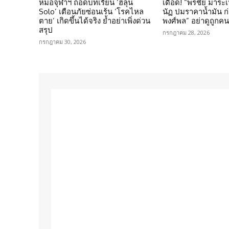
หมอจุฬาฯ ถอดบทเรียน ‘ฮลุน
เดือด! “พรชัย มาระเ
Solo’ เตือนภัยซ่อนเร้น ‘โรคไหล
นัฏ ปมราคาน้ำมัน ก่อ
ตาย’ เกิดขึ้นได้จริง ย้ำอย่าเพิ่งด่วน
พงศ์พล” อย่าดูถูกค
สรุป
กรกฎาคม 28, 2026
กรกฎาคม 30, 2026