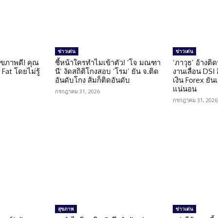
ข่าวเด่น
ข่าวเด่น
ุขภาพดี! คุณ
ชี้หน้าใครทำไมเข้าตัว! ‘โจ มณฑา
‘ภาวุธ’ อ้างติ
Fat โดยไม่รู้
นี’ งัดสถิติโกงสอบ ‘โรม’ ยัน จ.ติด
งานเลื่อน DSI
อันดับโกง ส้มก็ติดอันดับ
เงิน Forex ยัน
แน่นอน
กรกฎาคม 31, 2026
กรกฎาคม 31, 2026
สุขภาพ
ข่าวเด่น