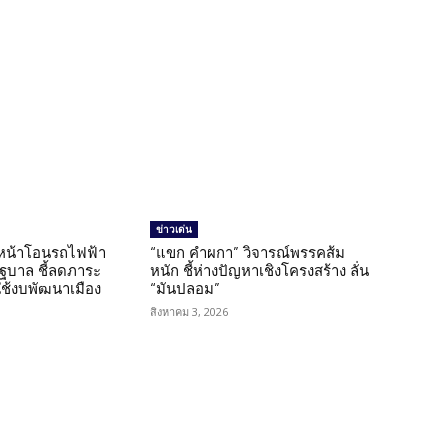
ข่าวเด่น
นหน้าโอนรถไฟฟ้า
“แขก คำผกา” วิจารณ์พรรคส้ม
รัฐบาล ชี้ลดภาระ
หนัก ชี้ห่างปัญหาเชิงโครงสร้าง ลั่น
ใช้งบพัฒนาเมือง
“มันปลอม”
สิงหาคม 3, 2026