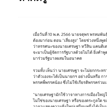
เมื่อวันที่ 10 พ.ค. 2566 นายจตุพร พรหม
ต้องมาก่อน ตอน “เสี่ยงสูง” โดยช่วงหนึ่ง
ว่าทรรศนะของนายเศรษฐา ทวีสิน แคนดิเด
จะมาเป็นผู้จัดการรัฐบาลด้วยไม่ได้ ยิ่งคำพ
มาร่วมรัฐบาลผสมในอนาคต
รวมทั้ง เห็นว่า นายเศรษฐา จะไม่ยกกระท
ว่าตัวเองจะได้เป็นนายกฯ อย่างนั้นหรือ ก
พรรคพี่พรรคน้อง ซึ่งไม่ใช้เกียรติพรรคร่วม
“นายเศรษฐามักใช้วาจาทางการเมืองใหญ่โต ห
ไม่ใช่ของนายเศรษฐา หรือของตระกูลใด ข
วาจาแสดงความยิ่งใหญ่เสมือนหนึ่งได้เป็นน