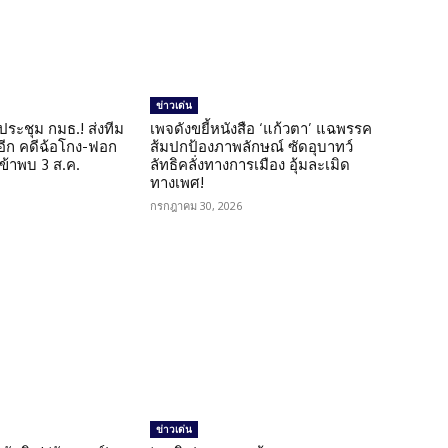
ข่าวเด่น
ดประชุม กมธ.! ส่งทีม
เพจดังขยี้หนังสือ ‘แก้วตา’ แฉพรรค
 อีก คดีฉ้อโกง-ฟอก
ส้มปกป้องภาพลักษณ์ ซัดอุบาทว์
เข้าพบ 3 ส.ค.
ลัทธิคลั่งทางการเมือง อุ้มละเมิด
ทางเพศ!
กรกฎาคม 30, 2026
ข่าวเด่น