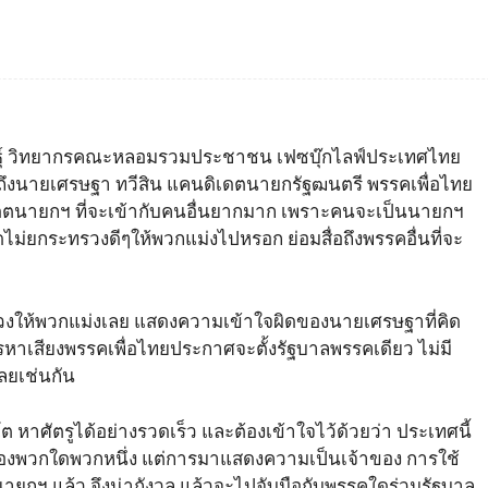
Facebook
แบ่งปัน
พันธุ์ วิทยากรคณะหลอมรวมประชาชน เฟซบุ๊กไลฟ์ประเทศไทย
พูดถึงนายเศรษฐา ทวีสิน แคนดิเดตนายกรัฐฒนตรี พรรคเพื่อไทย
ตนายกฯ ที่จะเข้ากับคนอื่นยากมาก เพราะคนจะเป็นนายกฯ
ูดไม่ยกระทรวงดีๆให้พวกแม่งไปหรอก ย่อมสื่อถึงพรรคอื่นที่จะ
รวงให้พวกแม่งเลย แสดงความเข้าใจผิดของนายเศรษฐาที่คิด
ารหาเสียงพรรคเพื่อไทยประกาศจะตั้งรัฐบาลพรรคเดียว ไม่มี
เลยเช่นกัน
าศัตรูได้อย่างรวดเร็ว และต้องเข้าใจไว้ด้วยว่า ประเทศนี้
องพวกใดพวกหนึ่ง แต่การมาแสดงความเป็นเจ้าของ การใช้
ายกฯ แล้ว จึงน่ากังวล แล้วจะไปจับมือกับพรรคใดร่วมรัฐบาล