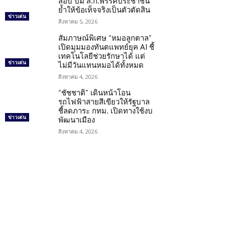
สอบ ปม ส.ก.พรรคประชาชน
ย้ำให้ข้อเท็จจริงเป็นตัวตัดสิน
ข่าวเด่น
สิงหาคม 5, 2026
สัมภาษณ์พิเศษ “หมอลูกตาล”
เปิดมุมมองทันตแพทย์ยุค AI ชี้
เทคโนโลยีช่วยรักษาได้ แต่
ข่าวเด่น
ไม่มีวันแทนหมอได้ทั้งหมด
สิงหาคม 4, 2026
“ชัชชาติ” เดินหน้าโอน
รถไฟฟ้าสายสีเขียวให้รัฐบาล
ชี้ลดภาระ กทม. เปิดทางใช้งบ
ข่าวเด่น
พัฒนาเมือง
สิงหาคม 4, 2026