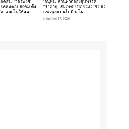
ตัดสิน! ‘วัชรพงศ์’
‘อนุทิน’ สวนพวกจ้องยุบพรรค
รรคส้มตอบสังคม ดึง
“รำคาญ-สมเพช”! ปัดร่วมวงฮั้ว สว.
 สส. แลกไม่ให้แฉ
แซวพูลแมนไม่มีกอไผ่
กรกฎาคม 27, 2026