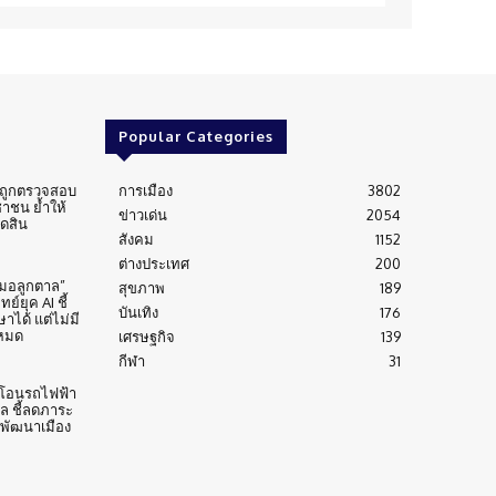
Popular Categories
่นถูกตรวจสอบ
การเมือง
3802
าชน ย้ำให้
ข่าวเด่น
2054
ัดสิน
สังคม
1152
ต่างประเทศ
200
หมอลูกตาล”
สุขภาพ
189
์ยุค AI ชี้
บันเทิง
176
าได้ แต่ไม่มี
งหมด
เศรษฐกิจ
139
กีฬา
31
้าโอนรถไฟฟ้า
าล ชี้ลดภาระ
บพัฒนาเมือง