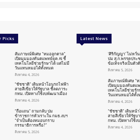
r Picks
Latest News
สัมภาษณ์พิเศษ “หมอลูกตาล”
‘ศิริกัญญา’ ไม่หวั
เปิดมุมมองทันตแพทย์ยุค AI ชี้
ปม ส.ก.พรรคประช
เทคโนโลยีช่วยรักษาได้ แต่ไม่มี
ข้อเท็จจริงเป็นตัวต
วันแทนหมอได้ทั้งหมด
สิงหาคม 5, 2026
สิงหาคม 4, 2026
สัมภาษณ์พิเศษ “
“ชัชชาติ” เดินหน้าโอนรถไฟฟ้า
เปิดมุมมองทันตแพทย
สายสีเขียวให้รัฐบาล ชี้ลดภาระ
เทคโนโลยีช่วยรักษ
กทม. เปิดทางใช้งบพัฒนาเมือง
วันแทนหมอได้ทั้
สิงหาคม 4, 2026
สิงหาคม 4, 2026
“ถือแถน” ถามกลับ ปม
“ชัชชาติ” เดินหน
ข้าราชการหัวเราะใน กมธ.งบฯ
สายสีเขียวให้รัฐบ
“จำเป็นต้องหมอบกราบ
กทม. เปิดทางใช้ง
กรรมาธิการหรือ?”
สิงหาคม 4, 2026
สิงหาคม 5, 2026