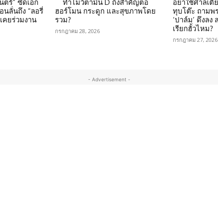
นตร์” ซัดเอก
ทำไมวิตามิน D ถึงสำคัญต่อ
อย่าใช้ศาลเตี้ย
นลั่นถึง “ลอรี่
ฮอร์โมน กระดูก และสุขภาพโดย
ทุบโต๊ะ ถามพ
นเคยร่วมงาน
รวม?
‘ปาล์ม’ ดึงลง
เรียกฮั้วไหม?
กรกฎาคม 28, 2026
กรกฎาคม 27, 2026
- Advertisement -