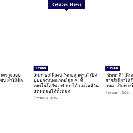
Related News
ข่าวเด่น
ข่าวเด่น
นถูกตรวจสอบ
สัมภาษณ์พิเศษ “หมอลูกตาล” เปิด
“ชัชชาติ” เดิ
น ย้ำให้ข้อ
มุมมองทันตแพทย์ยุค AI ชี้
สายสีเขียวให้
น
เทคโนโลยีช่วยรักษาได้ แต่ไม่มีวัน
กทม. เปิดทาง
แทนหมอได้ทั้งหมด
สิงหาคม 4, 2026
สิงหาคม 4, 2026