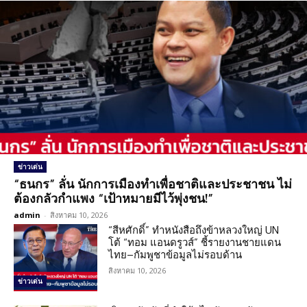
ข่าวเด่น
“ธนกร” ลั่น นักการเมืองทำเพื่อชาติและประชาชน ไม่
ต้องกลัวกำแพง “เป้าหมายมีไว้พุ่งชน!”
admin
-
สิงหาคม 10, 2026
“สีหศักดิ์” ทำหนังสือถึงข้าหลวงใหญ่ UN
โต้ “ทอม แอนดรูวส์” ชี้รายงานชายแดน
ไทย–กัมพูชาข้อมูลไม่รอบด้าน
สิงหาคม 10, 2026
ข่าวเด่น