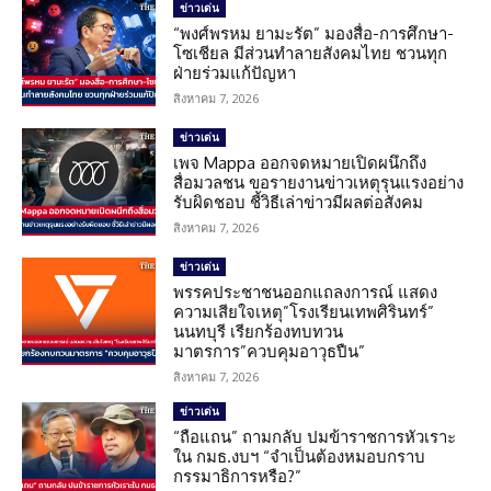
ข่าวเด่น
“พงศ์พรหม ยามะรัต” มองสื่อ-การศึกษา-
โซเชียล มีส่วนทำลายสังคมไทย ชวนทุก
ฝ่ายร่วมแก้ปัญหา
สิงหาคม 7, 2026
ข่าวเด่น
เพจ Mappa ออกจดหมายเปิดผนึกถึง
สื่อมวลชน ขอรายงานข่าวเหตุรุนแรงอย่าง
รับผิดชอบ ชี้วิธีเล่าข่าวมีผลต่อสังคม
สิงหาคม 7, 2026
ข่าวเด่น
พรรคประชาชนออกแถลงการณ์ แสดง
ความเสียใจเหตุ”โรงเรียนเทพศิรินทร์”
นนทบุรี เรียกร้องทบทวน
มาตรการ”ควบคุมอาวุธปืน”
สิงหาคม 7, 2026
ข่าวเด่น
“ถือแถน” ถามกลับ ปมข้าราชการหัวเราะ
ใน กมธ.งบฯ “จำเป็นต้องหมอบกราบ
กรรมาธิการหรือ?”