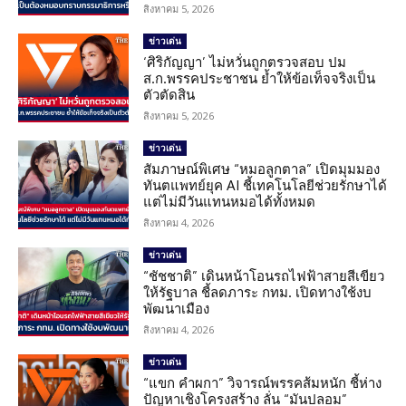
สิงหาคม 5, 2026
ข่าวเด่น
‘ศิริกัญญา’ ไม่หวั่นถูกตรวจสอบ ปม
ส.ก.พรรคประชาชน ย้ำให้ข้อเท็จจริงเป็น
ตัวตัดสิน
สิงหาคม 5, 2026
ข่าวเด่น
สัมภาษณ์พิเศษ “หมอลูกตาล” เปิดมุมมอง
ทันตแพทย์ยุค AI ชี้เทคโนโลยีช่วยรักษาได้
แต่ไม่มีวันแทนหมอได้ทั้งหมด
สิงหาคม 4, 2026
ข่าวเด่น
“ชัชชาติ” เดินหน้าโอนรถไฟฟ้าสายสีเขียว
ให้รัฐบาล ชี้ลดภาระ กทม. เปิดทางใช้งบ
พัฒนาเมือง
สิงหาคม 4, 2026
ข่าวเด่น
“แขก คำผกา” วิจารณ์พรรคส้มหนัก ชี้ห่าง
ปัญหาเชิงโครงสร้าง ลั่น “มันปลอม”