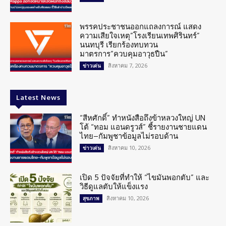
พรรคประชาชนออกแถลงการณ์ แสดง
ความเสียใจเหตุ”โรงเรียนเทพศิรินทร์”
นนทบุรี เรียกร้องทบทวน
มาตรการ”ควบคุมอาวุธปืน”
สิงหาคม 7, 2026
ข่าวเด่น
Latest News
“สีหศักดิ์” ทำหนังสือถึงข้าหลวงใหญ่ UN
โต้ “ทอม แอนดรูวส์” ชี้รายงานชายแดน
ไทย–กัมพูชาข้อมูลไม่รอบด้าน
สิงหาคม 10, 2026
ข่าวเด่น
เปิด 5 ปัจจัยที่ทำให้ “ไขมันพอกตับ” และ
วิธีดูแลตับให้แข็งแรง
สิงหาคม 10, 2026
สุขภาพ