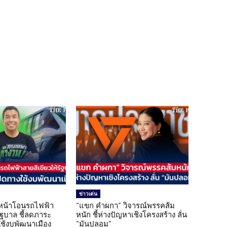
ข่าวเด่น
นหน้าโอนรถไฟฟ้า
“แขก คำผกา” วิจารณ์พรรคส้ม
รัฐบาล ชี้ลดภาระ
หนัก ชี้ห่างปัญหาเชิงโครงสร้าง ลั่น
ใช้งบพัฒนาเมือง
“มันปลอม”