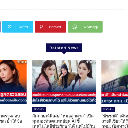
Twitter
Pinterest
WhatsApp
Related News
ข่าวเด่น
ข่าวเด่น
นถูกตรวจสอบ
สัมภาษณ์พิเศษ “หมอลูกตาล” เปิด
“ชัชชาติ” เดิ
น ย้ำให้ข้อ
มุมมองทันตแพทย์ยุค AI ชี้
สายสีเขียวให้
น
เทคโนโลยีช่วยรักษาได้ แต่ไม่มีวัน
กทม. เปิดทาง