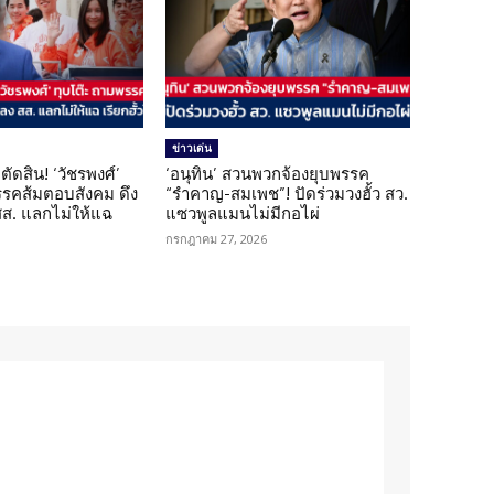
ข่าวเด่น
ตัดสิน! ‘วัชรพงศ์’
‘อนุทิน’ สวนพวกจ้องยุบพรรค
รรคส้มตอบสังคม ดึง
“รำคาญ-สมเพช”! ปัดร่วมวงฮั้ว สว.
 สส. แลกไม่ให้แฉ
แซวพูลแมนไม่มีกอไผ่
กรกฎาคม 27, 2026