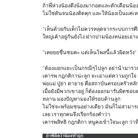
ถ้าพี่ห่วงน้องดึงน้องมากอดและตักเตือนน้อง
ไม่ใช่ดันจนน้องติดคุก และให้น้องเป็นแค่เหยื
“เห็นด้วยกับเด็กไม่ควรหลุดจากระบบการศึ
ใหญ่เค้าอยู่กันยังไง ฝากปามน้องหน่อยเอา
“เคยยยชื่นชมคะ แต่เห็นโพสนี้แล้วผิดหวัง”
“ต้องแยกแยะเป็นกรณีๆไปลูก อย่านำมารวมก
เคารพ กฎกติกาน่ะลูก จะเอาแต่ความถูกใจ หร
พ่อแม่ ปู่ย่า ตายาย คือสถาบันครอบครัวหลั
เมื่อยังมีพวกเขาอยู่ ก็ต้องออกมารับผิดชอบ
หลาน มองปัญหามองให้รอบด้านลูก
ไม่ใช่จะพร้อมชนอย่างเดียว มันก็ไม่สามารถแก
เลย เราทุกคนจึงเรียกร้องคำว่า
เคารพสิทธิ กฎกติกา หนูคงเข้าใจนะลูก ว่าที