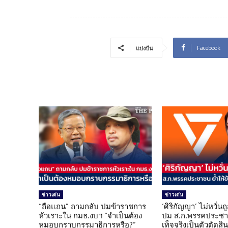
Facebook
แบ่งปัน
ข่าวเด่น
ข่าวเด่น
“ถือแถน” ถามกลับ ปมข้าราชการ
‘ศิริกัญญา’ ไม่หวั่
หัวเราะใน กมธ.งบฯ “จำเป็นต้อง
ปม ส.ก.พรรคประชาช
หมอบกราบกรรมาธิการหรือ?”
เท็จจริงเป็นตัวตัดสิ