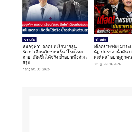
ข่าวเด่น
ข่าวเด่น
หมอจุฬาฯ ถอดบทเรียน ‘ฮลุน
เดือด! “พรชัย มาระเ
Solo’ เตือนภัยซ่อนเร้น ‘โรคไหล
นัฏ ปมราคาน้ำมัน ก่อ
ตาย’ เกิดขึ้นได้จริง ย้ำอย่าเพิ่งด่วน
พงศ์พล” อย่าดูถูกค
สรุป
กรกฎาคม 28, 2026
กรกฎาคม 30, 2026