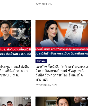
สิงหาคม 3, 2026
ข่าวเด่น
ดประชุม กมธ.! ส่งทีม
เพจดังขยี้หนังสือ ‘แก้วตา’ แฉพรรค
 อีก คดีฉ้อโกง-ฟอก
ส้มปกป้องภาพลักษณ์ ซัดอุบาทว์
เข้าพบ 3 ส.ค.
ลัทธิคลั่งทางการเมือง อุ้มละเมิด
ทางเพศ!
กรกฎาคม 30, 2026