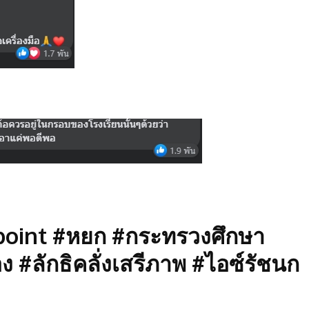
oint #หยก #กระทรวงศึกษา
ง #ลักธิคลั่งเสรีภาพ #ไอซ์รัชนก