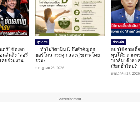
สุขภาพ
ข่าวเด่น
นตร์” ซัดเอก
ทำไมวิตามิน D ถึงสำคัญต่อ
อย่าใช้ศาลเตี้ย
นลั่นถึง “ลอรี่
ฮอร์โมน กระดูก และสุขภาพโดย
ทุบโต๊ะ ถามพ
นเคยร่วมงาน
รวม?
‘ปาล์ม’ ดึงลง
เรียกฮั้วไหม?
กรกฎาคม 28, 2026
กรกฎาคม 27, 2026
- Advertisement -