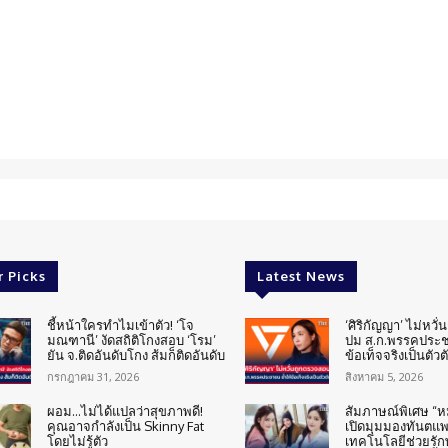
r Picks
Latest News
ชี้หน้าใครทำไมเข้าตัว! ‘โจ
‘ศิริกัญญา’ ไม่หวั
มณฑานี’ งัดสถิติโกงสอบ ‘โรม’
ปม ส.ก.พรรคประช
ยัน จ.ติดอันดับโกง ส้มก็ติดอันดับ
ข้อเท็จจริงเป็นตัวต
กรกฎาคม 31, 2026
สิงหาคม 5, 2026
ผอม…ไม่ได้แปลว่าสุขภาพดี!
สัมภาษณ์พิเศษ “
คุณอาจกำลังเป็น Skinny Fat
เปิดมุมมองทันตแพทย
โดยไม่รู้ตัว
เทคโนโลยีช่วยรักษ