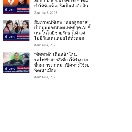
สอบ ปม ส.ก.พรรคประชาชน
ย้ำให้ข้อเท็จจริงเป็นตัวตัดสิน
ข่าวเด่น
สิงหาคม 5, 2026
สัมภาษณ์พิเศษ “หมอลูกตาล”
เปิดมุมมองทันตแพทย์ยุค AI ชี้
เทคโนโลยีช่วยรักษาได้ แต่
ข่าวเด่น
ไม่มีวันแทนหมอได้ทั้งหมด
สิงหาคม 4, 2026
“ชัชชาติ” เดินหน้าโอน
รถไฟฟ้าสายสีเขียวให้รัฐบาล
ชี้ลดภาระ กทม. เปิดทางใช้งบ
ข่าวเด่น
พัฒนาเมือง
สิงหาคม 4, 2026