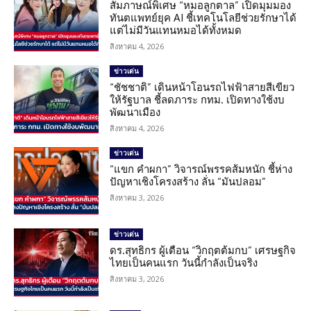
สัมภาษณ์พิเศษ “หมอลูกตาล” เปิดมุมมอง
ทันตแพทย์ยุค AI ชี้เทคโนโลยีช่วยรักษาได้
แต่ไม่มีวันแทนหมอได้ทั้งหมด
สิงหาคม 4, 2026
ข่าวเด่น
“ชัชชาติ” เดินหน้าโอนรถไฟฟ้าสายสีเขียว
ให้รัฐบาล ชี้ลดภาระ กทม. เปิดทางใช้งบ
พัฒนาเมือง
สิงหาคม 4, 2026
ข่าวเด่น
“แขก คำผกา” วิจารณ์พรรคส้มหนัก ชี้ห่าง
ปัญหาเชิงโครงสร้าง ลั่น “มันปลอม”
สิงหาคม 3, 2026
ข่าวเด่น
ดร.สุทธิกร ผู้เตือน “วิกฤตต้มกบ” เศรษฐกิจ
ไทยเป็นคนแรก วันนี้กำลังเป็นจริง
สิงหาคม 3, 2026