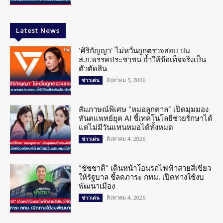
Latest News
‘ศิริกัญญา’ ไม่หวั่นถูกตรวจสอบ ปม
ส.ก.พรรคประชาชน ย้ำให้ข้อเท็จจริงเป็น
ตัวตัดสิน
สิงหาคม 5, 2026
ข่าวเด่น
สัมภาษณ์พิเศษ “หมอลูกตาล” เปิดมุมมอง
ทันตแพทย์ยุค AI ชี้เทคโนโลยีช่วยรักษาได้
แต่ไม่มีวันแทนหมอได้ทั้งหมด
สิงหาคม 4, 2026
ข่าวเด่น
“ชัชชาติ” เดินหน้าโอนรถไฟฟ้าสายสีเขียว
ให้รัฐบาล ชี้ลดภาระ กทม. เปิดทางใช้งบ
พัฒนาเมือง
สิงหาคม 4, 2026
ข่าวเด่น