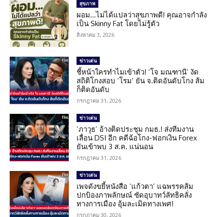
สุขภาพ
ผอม…ไม่ได้แปลว่าสุขภาพดี! คุณอาจกำลัง
เป็น Skinny Fat โดยไม่รู้ตัว
สิงหาคม 3, 2026
ข่าวเด่น
ชี้หน้าใครทำไมเข้าตัว! ‘โจ มณฑานี’ งัด
สถิติโกงสอบ ‘โรม’ ยัน จ.ติดอันดับโกง ส้ม
ก็ติดอันดับ
กรกฎาคม 31, 2026
ข่าวเด่น
‘ภาวุธ’ อ้างติดประชุม กมธ.! ส่งทีมงาน
เลื่อน DSI อีก คดีฉ้อโกง-ฟอกเงิน Forex
ยันเข้าพบ 3 ส.ค. แน่นอน
กรกฎาคม 31, 2026
ข่าวเด่น
เพจดังขยี้หนังสือ ‘แก้วตา’ แฉพรรคส้ม
ปกป้องภาพลักษณ์ ซัดอุบาทว์ลัทธิคลั่ง
ทางการเมือง อุ้มละเมิดทางเพศ!
กรกฎาคม 30, 2026