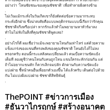
อย่างว่า ‘โหนชัยชนะของคุณชัชชาติ’ เพื่อทำลายฝั่งตรงข้าม
.
ไม่เว้นแม้กระทั่งในวันเกิดเขาก็ยังตัดต่อข้อความมากระทบ
กระทั่งอีกฝ่าย ซึ่งน่าสงสัยคือแบบพฤติกรรมแบบนี้เรียกว่ารักคุณ
ชัชชาติจริงหรือเปล่า หากรักแล้วทำไมพยายามหาทัวร์มาลง
ทำไมไม่ฟังในสิ่งที่คุณชัชชาติพูดเลย?
.
อย่างไรก็ดี ผมเชื่อว่าแม้จะพยายามโหนกันเท่าไหร่ แต่ด้วยความ
แข็งแกร่งของแขนที่ทรงพลังของคุณชัชชาติ โหนยังไงก็ไม่ลง
หรอกครับ ตอนนี้กระแสสังคมเปลี่ยนแล้ว คนเบื่อความขัดแย้ง
เต็มที ลองดูซิว่าคนโหนกับคนถูกโหน แขนใครจะหักก่อนกัน แต่
ถ้าไม่อยากแขนหัก ก็ควรเลิกจมปลัก ดักดานกับความขัดแย้ง
แบ่งฝ่าย ชี้หน้าคนอื่นเพื่อยกตัวเองขึ้น ได้แล้วครับ เดินต่อไปด้วย
กัน ไม่แบ่งฝั่งแบ่งฝ่าย ชัชชาติสิทธิพันธุ์
.
ThePOINT #ข่าวการเมือง
#ธันวาไกรฤกษ์ #สร้างอนาคต