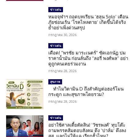
ข่าวเด่น
หมอจุฬาฯ ถอดบทเรียน ‘ฮลุน Solo’ เตือน
ภัยซ่อนเร้น ‘โรคไหลตาย’ เกิดขึ้นได้จริง
ย้ำอย่าเพิ่งด่วนสรุป
กรกฎาคม 30, 2026
ข่าวเด่น
เดือด! “พรชัย มาระเนตร์” ซัดเอกนัฏ ปม
ราคาน้ำมัน ก่อนลั่นถึง “ลอรี่ พงศ์พล” อย่า
ดูถูกคนเคยร่วมงาน
กรกฎาคม 28, 2026
สุขภาพ
ทำไมวิตามิน D ถึงสำคัญต่อฮอร์โมน
กระดูก และสุขภาพโดยรวม?
กรกฎาคม 28, 2026
ข่าวเด่น
อย่าใช้ศาลเตี้ยตัดสิน! ‘วัชรพงศ์’ ทุบโต๊ะ
ถามพรรคส้มตอบสังคม ดึง ‘ปาล์ม’ ดึงลง
สส. แลกไม่ให้แฉ เรียกฮั้วไหม?