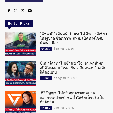
Editor Picks
“ชัชชาติ” เดินหน้าโอนรถไฟฟ้าสายสีเขียว
ให้รัฐบาล ชี้ลดภาระ กทม. เปิดทางใช้งบ
พัฒนาเมือง
สิงหาคม 4, 2026
ข่าวเด่น
ชี้หน้าใครทำไมเข้าตัว! ‘โจ มณฑานี’ งัด
สถิติโกงสอบ ‘โรม’ ยัน จ.ติดอันดับโกง ส้ม
ก็ติดอันดับ
กรกฎาคม 31, 2026
ข่าวเด่น
‘ศิริกัญญา’ ไม่หวั่นถูกตรวจสอบ ปม
ส.ก.พรรคประชาชน ย้ำให้ข้อเท็จจริงเป็น
ตัวตัดสิน
สิงหาคม 5, 2026
ข่าวเด่น