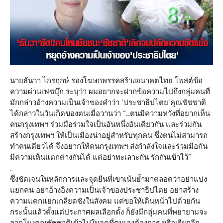
นายธันวา ไกรฤกษ์ รองโฆษกพรรคสร้างอนาคตไทย โพสต์ข้อ
ความผ่านเฟซบุ๊ก ระบุว่า ผมอยากจะฝากข้อความไปถึงกลุ่มคนที่
มักกล่าวอ้างความเป็นเจ้าของคำว่า ‘ประชาธิปไตย’คุณชัชชาติ
ได้กล่าวในวันเกิดของตนเมื่อวานว่า “..ตนมีความหวังที่อยากเห็น
คนกรุงเทพฯ ร่วมมือร่วมใจเป็นอันหนึ่งอันเดียวกัน และร่วมกัน
สร้างกรุงเทพฯ ให้เป็นเมืองน่าอยู่สำหรับทุกคน ซึ่งตนไม่สามารถ
ทำคนเดียวได้ จึงอยากให้คนกรุงเทพฯ ส่งกำลังใจและร่วมมือกัน
มีความเห็นแตกต่างกันได้ แต่อย่าทะเลาะกัน รักกันเข้าไว้”
.
ซึ่งชัดเจนในหลักการและจุดยืนที่เขาเน้นย้ำมาตลอดว่าอย่าแบ่ง
แยกคน อย่าอ้างอิงความเป็นเจ้าของประชาธิปไตย อย่าสร้าง
ความแตกแยกเกลียดชังในสังคม แต่ขอให้เดินหน้าไปด้วยกัน
กระนั้นแล้วตั้งแต่ประกาศผลเลือกตั้ง ก็ยังมีกลุ่มคนที่พยายามจะ
ลากโยงคุณชัชชาติเข้าไปในจุดที่ตนเองต้องการ หรือเรียกอีก