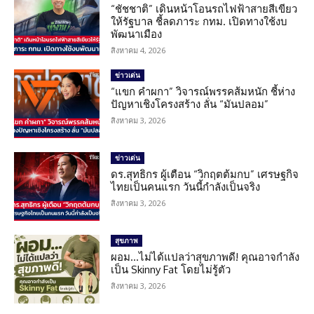
“ชัชชาติ” เดินหน้าโอนรถไฟฟ้าสายสีเขียว
ให้รัฐบาล ชี้ลดภาระ กทม. เปิดทางใช้งบ
พัฒนาเมือง
สิงหาคม 4, 2026
ข่าวเด่น
“แขก คำผกา” วิจารณ์พรรคส้มหนัก ชี้ห่าง
ปัญหาเชิงโครงสร้าง ลั่น “มันปลอม”
สิงหาคม 3, 2026
ข่าวเด่น
ดร.สุทธิกร ผู้เตือน “วิกฤตต้มกบ” เศรษฐกิจ
ไทยเป็นคนแรก วันนี้กำลังเป็นจริง
สิงหาคม 3, 2026
สุขภาพ
ผอม…ไม่ได้แปลว่าสุขภาพดี! คุณอาจกำลัง
เป็น Skinny Fat โดยไม่รู้ตัว
สิงหาคม 3, 2026