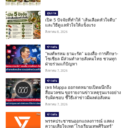
สุขภาพ
เปิด 5 ปัจจัยที่ทำให้ “เส้นเลือดหัวใจตีบ”
และวิธีดูแลหัวใจให้แข็งแรง
สิงหาคม 8, 2026
ข่าวเด่น
“พงศ์พรหม ยามะรัต” มองสื่อ-การศึกษา-
โซเชียล มีส่วนทำลายสังคมไทย ชวนทุก
ฝ่ายร่วมแก้ปัญหา
สิงหาคม 7, 2026
ข่าวเด่น
เพจ Mappa ออกจดหมายเปิดผนึกถึง
สื่อมวลชน ขอรายงานข่าวเหตุรุนแรงอย่าง
รับผิดชอบ ชี้วิธีเล่าข่าวมีผลต่อสังคม
สิงหาคม 7, 2026
ข่าวเด่น
พรรคประชาชนออกแถลงการณ์ แสดง
ความเสียใจเหตุ”โรงเรียนเทพศิรินทร์”