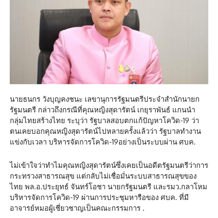
นายธนกร วังบุญคงชนะ เลขานุการรัฐมนตรีประจำสำนักนายก
รัฐมนตรี กล่าวถึงกรณีที่คุณหญิงสุดารัตน์ เกยุราพันธ์ แกนนำ
กลุ่มไทยสร้างไทย ระบุว่า รัฐบาลสอบตกแก้ปัญหาโควิด-19 ว่า
ตนเคยบอกคุณหญิงสุดารัตน์ไปหลายครั้งแล้วว่า รัฐบาลทำงาน
แข่งกับเวลา บริหารจัดการโควิด-19อย่างเป็นระบบผ่าน ศบค.
ไม่เข้าใจว่าทำไมคุณหญิงสุดารัตน์ซึ่งเคยเป็นอดีตรัฐมนตรีว่าการ
กระทรวงสาธารณสุข แต่กลับไม่เชื่อมั่นระบบสาธารณสุขของ
ไทย พล.อ.ประยุทธ์ จันทร์โอชา นายกรัฐมนตรี และรมว.กลาโหม
บริหารจัดการโควิด-19 ผ่านการประชุมหารือของ ศบค. ที่มี
อาจารย์หมอผู้เชี่ยวชาญเป็นคณะกรรมการ .