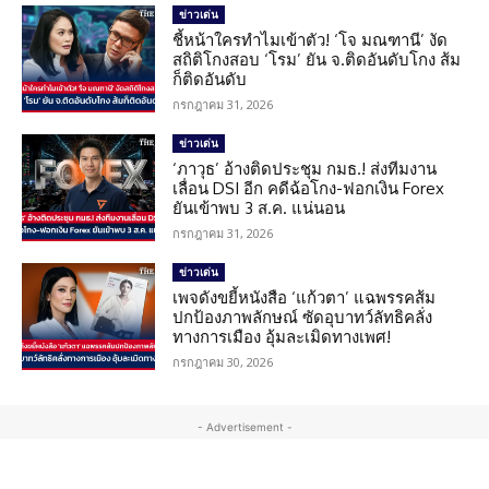
ข่าวเด่น
ชี้หน้าใครทำไมเข้าตัว! ‘โจ มณฑานี’ งัด
สถิติโกงสอบ ‘โรม’ ยัน จ.ติดอันดับโกง ส้ม
ก็ติดอันดับ
กรกฎาคม 31, 2026
ข่าวเด่น
‘ภาวุธ’ อ้างติดประชุม กมธ.! ส่งทีมงาน
เลื่อน DSI อีก คดีฉ้อโกง-ฟอกเงิน Forex
ยันเข้าพบ 3 ส.ค. แน่นอน
กรกฎาคม 31, 2026
ข่าวเด่น
เพจดังขยี้หนังสือ ‘แก้วตา’ แฉพรรคส้ม
ปกป้องภาพลักษณ์ ซัดอุบาทว์ลัทธิคลั่ง
ทางการเมือง อุ้มละเมิดทางเพศ!
กรกฎาคม 30, 2026
- Advertisement -