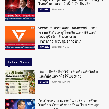
ไทยเป็นคนแรก วันนี้กำลังเป็นจริง
สิงหาคม 3, 2026
ข่าวเด่น
พรรคประชาชนออกแถลงการณ์ แสดง
ความเสียใจเหตุ”โรงเรียนเทพศิรินทร์”
นนทบุรี เรียกร้องทบทวน
มาตรการ”ควบคุมอาวุธปืน”
สิงหาคม 7, 2026
ข่าวเด่น
Latest News
เปิด 5 ปัจจัยที่ทำให้ “เส้นเลือดหัวใจตีบ”
และวิธีดูแลหัวใจให้แข็งแรง
สิงหาคม 8, 2026
สุขภาพ
“พงศ์พรหม ยามะรัต” มองสื่อ-การศึกษา-
โซเชียล มีส่วนทำลายสังคมไทย ชวนทุก