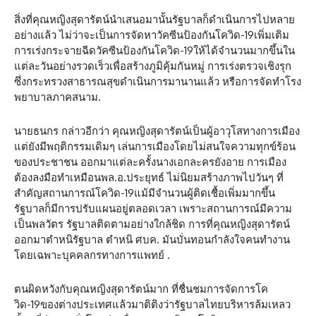
สิ่งที่คุณหญิงสุดารัตน์นำเสนอมานั้นรัฐบาลก็ดำเนินการไปหลาย
อย่างแล้ว ไม่ว่าจะเป็นการจัดหาวัคซีนป้องกันโควิด-19เพิ่มเติม
การเร่งกระจายฉีดวัคซีนป้องกันโควิด-19ให้ได้จำนวนมากขึ้นใน
แต่ละวันอย่างรวดเร็วเพื่อสร้างภูมิคุ้มกันหมู่ การเร่งตรวจเชิงรุก
ซึ่งกระทรวงสาธารณสุขดำเนินการมานานแล้ว หรือการจัดทำโรง
พยาบาลภาคสนาม.
นายธนกร กล่าวอีกว่า คุณหญิงสุดารัตน์เป็นผู้อาวุโสทางการเมือง
แต่ยังมีพฤติกรรมเดิมๆ เล่นการเมืองโดยไม่สนใจความทุกข์ร้อน
ของประชาชน ออกมาแต่ละครั้งนางเอกละครยังอาย การเมือง
ต้องลงมือทำเหมือนพล.อ.ประยุทธ์ ไม่นิยมสร้างภาพไปวันๆ ที่
สำคัญสถานการณ์โควิด-19แม้มีจำนวนผู้ติดเชื้อเพิ่มมากขึ้น
รัฐบาลก็มีการปรับแผนอยู่ตลอดเวลา เพราะสถานการณ์มีความ
เป็นพลวัตร รัฐบาลติดตามอย่างใกล้ชิด การที่คุณหญิงสุดารัตน์
ออกมาตำหนิรัฐบาล ตำหนิ ศบค. มันบั่นทอนกำลังใจคนทำงาน
โดยเฉพาะบุคคลกรทางการแพทย์ .
ตนผิดหวังกับคุณหญิงสุดารัตน์มาก ที่ชื่นชมการจัดการโค
วิด-19ของต่างประเทศแล้วมาติติงว่ารัฐบาลไทยบริหารล้มเหลว