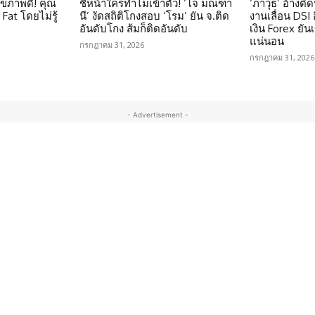
ุขภาพดี! คุณ
ชี้หน้าใครทำไมเข้าตัว! ‘โจ มณฑา
‘ภาวุธ’ อ้างติ
Fat โดยไม่รู้
นี’ งัดสถิติโกงสอบ ‘โรม’ ยัน จ.ติด
งานเลื่อน DSI
อันดับโกง ส้มก็ติดอันดับ
เงิน Forex ยัน
แน่นอน
กรกฎาคม 31, 2026
กรกฎาคม 31, 2026
- Advertisement -