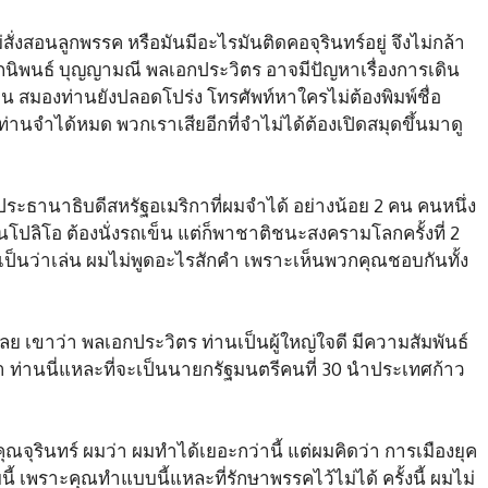
่สั่งสอนลูกพรรค หรือมันมีอะไรมันติดคอจุรินทร์อยู่ จึงไม่กล้า
้ศอกนิพนธ์ บุญญามณี พลเอกประวิตร อาจมีปัญหาเรื่องการเดิน
าน สมองท่านยังปลอดโปร่ง โทรศัพท์หาใครไม่ต้องพิมพ์ชื่อ
นจำได้หมด พวกเราเสียอีกที่จำไม่ได้ต้องเปิดสมุดขึ้นมาดู
ระธานาธิบดีสหรัฐอเมริกาที่ผมจำได้ อย่างน้อย 2 คน คนหนึ่ง
ป็นโปลิโอ ต้องนั่งรถเข็น แต่ก็พาชาติชนะสงครามโลกครั้งที่ 2
งเป็นว่าเล่น ผมไม่พูดอะไรสักคำ เพราะเห็นพวกคุณชอบกันทั้ง
 เขาว่า พลเอกประวิตร ท่านเป็นผู้ใหญ่ใจดี มีความสัมพันธ์
ท่านนี่แหละที่จะเป็นนายกรัฐมนตรีคนที่ 30 นำประเทศก้าว
คุณจุรินทร์ ผมว่า ผมทำได้เยอะกว่านี้ แต่ผมคิดว่า การเมืองยุค
้ เพราะคุณทำแบบนี้แหละที่รักษาพรรคไว้ไม่ได้ ครั้งนี้ ผมไม่