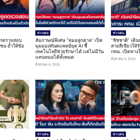
ข่าวเด่น
ข่าวเด่น
นถูกตรวจสอบ
สัมภาษณ์พิเศษ “หมอลูกตาล” เปิด
“ชัชชาติ” เดิ
น ย้ำให้ข้อ
มุมมองทันตแพทย์ยุค AI ชี้
สายสีเขียวให้
น
เทคโนโลยีช่วยรักษาได้ แต่ไม่มีวัน
กทม. เปิดทาง
แทนหมอได้ทั้งหมด
สิงหาคม 4, 2026
สิงหาคม 4, 2026
ข่าวเด่น
ข่าวเด่น