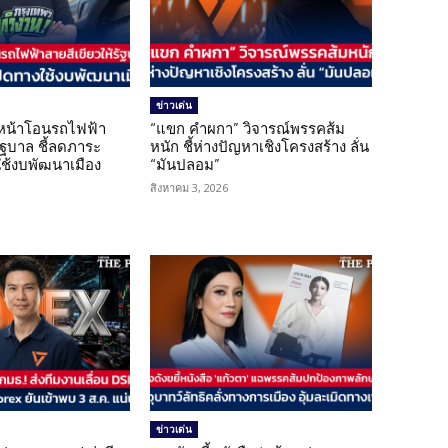
ข่าวเด่น
นหน้าโอนรถไฟฟ้า
“แขก คำผกา” วิจารณ์พรรคส้ม
รัฐบาล ชี้ลดภาระ
หนัก ชี้ห่างปัญหาเชิงโครงสร้าง ลั่น
ใช้งบพัฒนาเมือง
“มันปลอม”
สิงหาคม 3, 2026
ข่าวเด่น