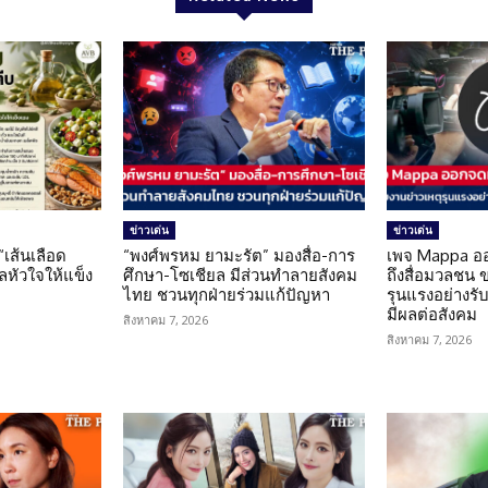
ข่าวเด่น
ข่าวเด่น
 “เส้นเลือด
“พงศ์พรหม ยามะรัต” มองสื่อ-การ
เพจ Mappa อ
แลหัวใจให้แข็ง
ศึกษา-โซเชียล มีส่วนทำลายสังคม
ถึงสื่อมวลชน 
ไทย ชวนทุกฝ่ายร่วมแก้ปัญหา
รุนแรงอย่างรับผ
มีผลต่อสังคม
สิงหาคม 7, 2026
สิงหาคม 7, 2026