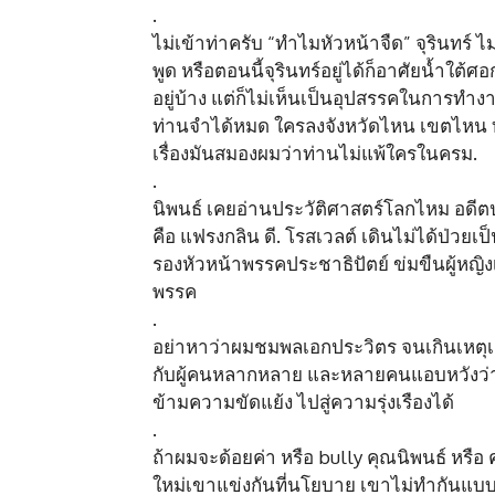
.
ไม่เข้าท่าครับ “ทำไมหัวหน้าจืด” จุรินทร์ ไม
พูด หรือตอนนี้จุรินทร์อยู่ได้ก็อาศัยน้ำใต
อยู่บ้าง แต่ก็ไม่เห็นเป็นอุปสรรคในการทำง
ท่านจำได้หมด ใครลงจังหวัดไหน เขตไหน ท่า
เรื่องมันสมองผมว่าท่านไม่แพ้ใครในครม.
.
นิพนธ์ เคยอ่านประวัติศาสตร์โลกไหม อดีตป
คือ แฟรงกลิน ดี. โรสเวลต์ เดินไม่ได้ป่วยเ
รองหัวหน้าพรรคประชาธิปัตย์ ข่มขืนผู้หญิ
พรรค
.
อย่าหาว่าผมชมพลเอกประวิตร จนเกินเหตุเลย
กับผู้คนหลากหลาย และหลายคนแอบหวังว่า 
ข้ามความขัดแย้ง ไปสู่ความรุ่งเรืองได้
.
ถ้าผมจะด้อยค่า หรือ bully คุณนิพนธ์ หรือ 
ใหม่เขาแข่งกันที่นโยบาย เขาไม่ทำกันแบบนี