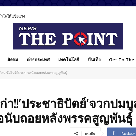
ลหัวใจให้แข็งแรง
สังคม
ต่างประเทศ
เทคโนโลยี
บันเทิง
Get To The P
บิ๊กป้อม'ซัดไม่มีใครคบ รอนับถอยหลังพรรคสูญพันธุ์
เก่า!!’ประชาธิปัตย์’จวกปมบูลล
อนับถอยหลังพรรคสูญพันธุ์
Facebook
แบ่งปัน