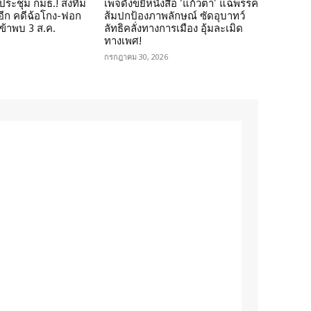
ดประชุม กมธ.! ส่งทีม
เพจดังขยี้หนังสือ ‘แก้วตา’ แฉพรรค
 อีก คดีฉ้อโกง-ฟอก
ส้มปกป้องภาพลักษณ์ ซัดอุบาทว์
เข้าพบ 3 ส.ค.
ลัทธิคลั่งทางการเมือง อุ้มละเมิด
ทางเพศ!
กรกฎาคม 30, 2026