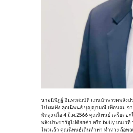
นายนิพิฏฐ์ อินทรสมบัติ แกนนำพรรคพลังประช
ไป ผมฟัง คุณนิพนธ์ บุญญามณี เพื่อนผม จา
พัทลุง เมื่อ 4 มี.ค.2566 คุณนิพนธ์ เครีย
พลังประชารัฐไปด้อยค่า หรือ bully บนเวที
ไหวแล้ว คุณนิพนธ์เดินทำท่า ทำทาง ล้อพ