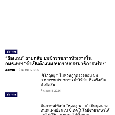
ข่าวเด่น
“ถือแถน” ถามกลับ ปมข้าราชการหัวเราะใน
กมธ.งบฯ “จำเป็นต้องหมอบกราบกรรมาธิการหรือ?”
admin
-
สิงหาคม 5, 2026
‘ศิริกัญญา’ ไม่หวั่นถูกตรวจสอบ ปม
ส.ก.พรรคประชาชน ย้ำให้ข้อเท็จจริงเป็น
ตัวตัดสิน
สิงหาคม 5, 2026
ข่าวเด่น
สัมภาษณ์พิเศษ “หมอลูกตาล” เปิดมุมมอง
ทันตแพทย์ยุค AI ชี้เทคโนโลยีช่วยรักษาได้
แต่ไม่มีวันแทนหมอได้ทั้งหมด