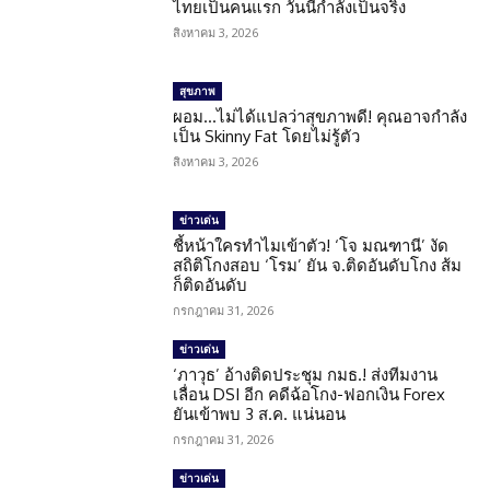
ไทยเป็นคนแรก วันนี้กำลังเป็นจริง
สิงหาคม 3, 2026
สุขภาพ
ผอม…ไม่ได้แปลว่าสุขภาพดี! คุณอาจกำลัง
เป็น Skinny Fat โดยไม่รู้ตัว
สิงหาคม 3, 2026
ข่าวเด่น
ชี้หน้าใครทำไมเข้าตัว! ‘โจ มณฑานี’ งัด
สถิติโกงสอบ ‘โรม’ ยัน จ.ติดอันดับโกง ส้ม
ก็ติดอันดับ
กรกฎาคม 31, 2026
ข่าวเด่น
‘ภาวุธ’ อ้างติดประชุม กมธ.! ส่งทีมงาน
เลื่อน DSI อีก คดีฉ้อโกง-ฟอกเงิน Forex
ยันเข้าพบ 3 ส.ค. แน่นอน
กรกฎาคม 31, 2026
ข่าวเด่น