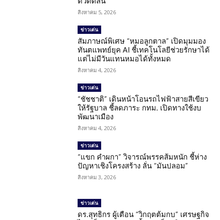
ตัวตัดสิน
สิงหาคม 5, 2026
ข่าวเด่น
สัมภาษณ์พิเศษ “หมอลูกตาล” เปิดมุมมอง
ทันตแพทย์ยุค AI ชี้เทคโนโลยีช่วยรักษาได้
แต่ไม่มีวันแทนหมอได้ทั้งหมด
สิงหาคม 4, 2026
ข่าวเด่น
“ชัชชาติ” เดินหน้าโอนรถไฟฟ้าสายสีเขียว
ให้รัฐบาล ชี้ลดภาระ กทม. เปิดทางใช้งบ
พัฒนาเมือง
สิงหาคม 4, 2026
ข่าวเด่น
“แขก คำผกา” วิจารณ์พรรคส้มหนัก ชี้ห่าง
ปัญหาเชิงโครงสร้าง ลั่น “มันปลอม”
สิงหาคม 3, 2026
ข่าวเด่น
ดร.สุทธิกร ผู้เตือน “วิกฤตต้มกบ” เศรษฐกิจ