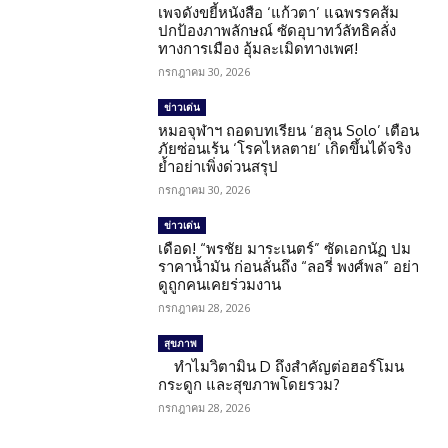
เพจดังขยี้หนังสือ ‘แก้วตา’ แฉพรรคส้ม
ปกป้องภาพลักษณ์ ซัดอุบาทว์ลัทธิคลั่ง
ทางการเมือง อุ้มละเมิดทางเพศ!
กรกฎาคม 30, 2026
ข่าวเด่น
หมอจุฬาฯ ถอดบทเรียน ‘ฮลุน Solo’ เตือน
ภัยซ่อนเร้น ‘โรคไหลตาย’ เกิดขึ้นได้จริง
ย้ำอย่าเพิ่งด่วนสรุป
กรกฎาคม 30, 2026
ข่าวเด่น
เดือด! “พรชัย มาระเนตร์” ซัดเอกนัฏ ปม
ราคาน้ำมัน ก่อนลั่นถึง “ลอรี่ พงศ์พล” อย่า
ดูถูกคนเคยร่วมงาน
กรกฎาคม 28, 2026
สุขภาพ
ทำไมวิตามิน D ถึงสำคัญต่อฮอร์โมน
กระดูก และสุขภาพโดยรวม?
กรกฎาคม 28, 2026