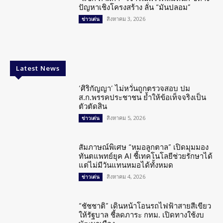
ปัญหาเชิงโครงสร้าง ลั่น “มันปลอม”
สิงหาคม 3, 2026
ข่าวเด่น
Latest News
‘ศิริกัญญา’ ไม่หวั่นถูกตรวจสอบ ปม
ส.ก.พรรคประชาชน ย้ำให้ข้อเท็จจริงเป็น
ตัวตัดสิน
สิงหาคม 5, 2026
ข่าวเด่น
สัมภาษณ์พิเศษ “หมอลูกตาล” เปิดมุมมอง
ทันตแพทย์ยุค AI ชี้เทคโนโลยีช่วยรักษาได้
แต่ไม่มีวันแทนหมอได้ทั้งหมด
สิงหาคม 4, 2026
ข่าวเด่น
“ชัชชาติ” เดินหน้าโอนรถไฟฟ้าสายสีเขียว
ให้รัฐบาล ชี้ลดภาระ กทม. เปิดทางใช้งบ