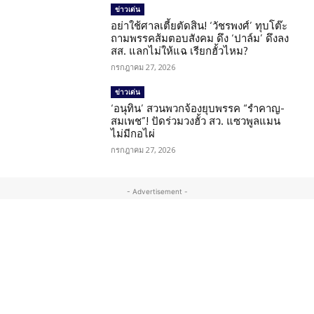
ข่าวเด่น
อย่าใช้ศาลเตี้ยตัดสิน! ‘วัชรพงศ์’ ทุบโต๊ะ
ถามพรรคส้มตอบสังคม ดึง ‘ปาล์ม’ ดึงลง
สส. แลกไม่ให้แฉ เรียกฮั้วไหม?
กรกฎาคม 27, 2026
ข่าวเด่น
‘อนุทิน’ สวนพวกจ้องยุบพรรค “รำคาญ-
สมเพช”! ปัดร่วมวงฮั้ว สว. แซวพูลแมน
ไม่มีกอไผ่
กรกฎาคม 27, 2026
- Advertisement -