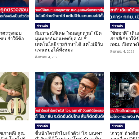
ข่าวเด่น
ข่าวเด่น
นถูกตรวจสอบ
สัมภาษณ์พิเศษ “หมอลูกตาล” เปิด
“ชัชชาติ” เดิ
น ย้ำให้ข้อ
มุมมองทันตแพทย์ยุค AI ชี้
สายสีเขียวให้
น
เทคโนโลยีช่วยรักษาได้ แต่ไม่มีวัน
กทม. เปิดทาง
แทนหมอได้ทั้งหมด
สิงหาคม 4, 2026
สิงหาคม 4, 2026
ข่าวเด่น
ข่าวเด่น
ุขภาพดี! คุณ
ชี้หน้าใครทำไมเข้าตัว! ‘โจ มณฑา
‘ภาวุธ’ อ้างติ
Fat โดยไม่รู้
นี’ งัดสถิติโกงสอบ ‘โรม’ ยัน จ.ติด
งานเลื่อน DSI