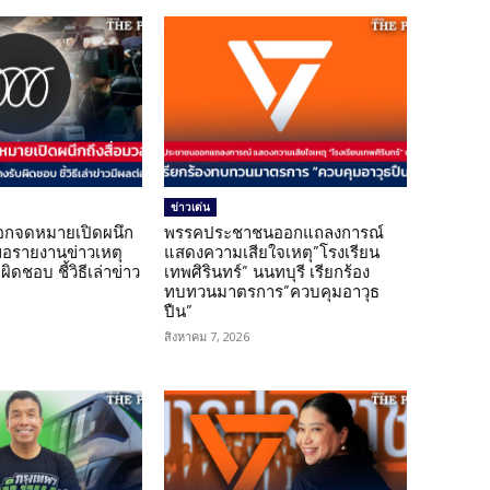
ข่าวเด่น
อกจดหมายเปิดผนึก
พรรคประชาชนออกแถลงการณ์
ขอรายงานข่าวเหตุ
แสดงความเสียใจเหตุ”โรงเรียน
ิดชอบ ชี้วิธีเล่าข่าว
เทพศิรินทร์” นนทบุรี เรียกร้อง
ทบทวนมาตรการ”ควบคุมอาวุธ
ปืน”
สิงหาคม 7, 2026