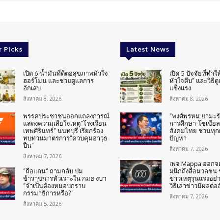
r Picks
Latest News
เปิด 6 น้ำมันที่ดีต่อสุขภาพหัวใจ
เปิด 5 ปัจจัยที่ทำให
ฮอร์โมน และช่วยดูแลการ
หัวใจตีบ” และวิธีด
อักเสบ
แข็งแรง
สิงหาคม 8, 2026
สิงหาคม 8, 2026
พรรคประชาชนออกแถลงการณ์
“พงศ์พรหม ยามะรัต
แสดงความเสียใจเหตุ”โรงเรียน
การศึกษา-โซเชียล
เทพศิรินทร์” นนทบุรี เรียกร้อง
สังคมไทย ชวนทุกฝ
ทบทวนมาตรการ”ควบคุมอาวุธ
ปัญหา
ปืน”
สิงหาคม 7, 2026
สิงหาคม 7, 2026
เพจ Mappa ออกจ
“ถือแถน” ถามกลับ ปม
ผนึกถึงสื่อมวลชน
ข้าราชการหัวเราะใน กมธ.งบฯ
ข่าวเหตุรุนแรงอย่า
“จำเป็นต้องหมอบกราบ
วิธีเล่าข่าวมีผลต่อ
กรรมาธิการหรือ?”
สิงหาคม 7, 2026
สิงหาคม 5, 2026