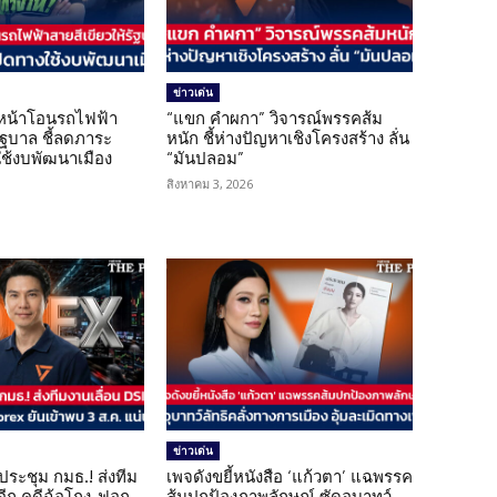
ข่าวเด่น
นหน้าโอนรถไฟฟ้า
“แขก คำผกา” วิจารณ์พรรคส้ม
รัฐบาล ชี้ลดภาระ
หนัก ชี้ห่างปัญหาเชิงโครงสร้าง ลั่น
ใช้งบพัฒนาเมือง
“มันปลอม”
สิงหาคม 3, 2026
ข่าวเด่น
ดประชุม กมธ.! ส่งทีม
เพจดังขยี้หนังสือ ‘แก้วตา’ แฉพรรค
 อีก คดีฉ้อโกง-ฟอก
ส้มปกป้องภาพลักษณ์ ซัดอุบาทว์