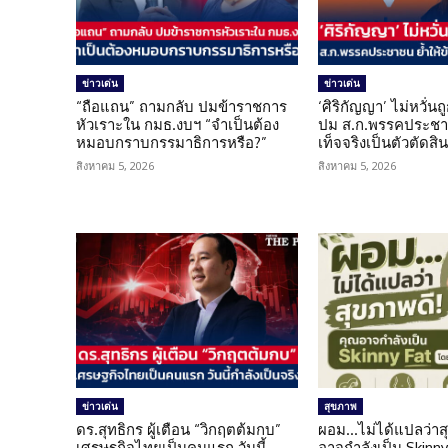
ข่าวเด่น
ข่าวเด่น
“ถือแถน” ถามกลับ ปมข้าราชการ
‘ศิริกัญญา’ ไม่หวั่
หัวเราะใน กมธ.งบฯ “จำเป็นต้อง
ปม ส.ก.พรรคประชาช
หมอบกราบกรรมาธิการหรือ?”
เท็จจริงเป็นตัวตัดสิ
สิงหาคม 5, 2026
สิงหาคม 5, 2026
ข่าวเด่น
สุขภาพ
ดร.สุทธิกร ผู้เตือน “วิกฤตต้มกบ”
ผอม…ไม่ได้แปลว่าส
เศรษฐกิจไทยเป็นคนแรก วันนี้
อาจกำลังเป็น Skinny 