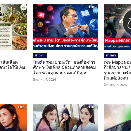
ข่าวเด่น
ข่าวเด่น
 “เส้นเลือด
“พงศ์พรหม ยามะรัต” มองสื่อ-การ
เพจ Mappa อ
แลหัวใจให้แข็ง
ศึกษา-โซเชียล มีส่วนทำลายสังคม
ถึงสื่อมวลชน 
ไทย ชวนทุกฝ่ายร่วมแก้ปัญหา
รุนแรงอย่างรับผ
มีผลต่อสังคม
สิงหาคม 7, 2026
สิงหาคม 7, 2026