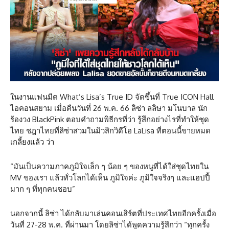
ในงานแฟนมีต What’s Lisa’s True ID จัดขึ้นที่ True ICON Hall
ไอคอนสยาม เมื่อคืนวันที่ 26 พ.ค. 66 ลิซ่า ลลิษา มโนบาล นัก
ร้องวง BlackPink ตอบคำถามพิธีกรที่ว่า รู้สึกอย่างไรที่ทำให้ชุด
ไทย ชฎาไทยที่ลิซ่าสวมในมิวสิกวิดีโอ LaLisa ที่ตอนนี้ขายหมด
เกลี้ยงแล้ว ว่า
“มันเป็นความภาคภูมิใจเล็ก ๆ น้อย ๆ ของหนูที่ได้ใส่ชุดไทยใน
MV ของเรา แล้วทั่วโลกได้เห็น ภูมิใจค่ะ ภูมิใจจริงๆ และแฮปปี้
มาก ๆ ที่ทุกคนชอบ”
นอกจากนี้ ลิซ่า ได้กลับมาเล่นคอนเสิร์ตที่ประเทศไทยอีกครั้งเมื่อ
วันที่ 27-28 พ.ค. ที่ผ่านมา โดยลิซ่าได้พูดความรู้สึกว่า “ทุกครั้ง