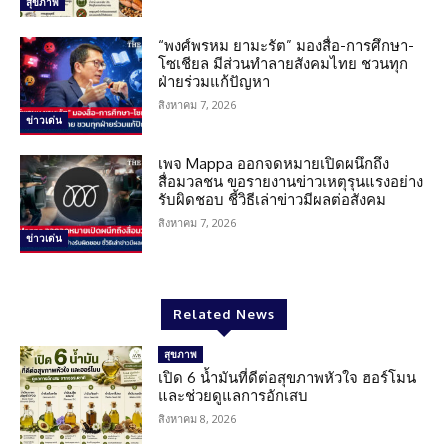
สุขภาพ
“พงศ์พรหม ยามะรัต” มองสื่อ-การศึกษา-
โซเชียล มีส่วนทำลายสังคมไทย ชวนทุก
ฝ่ายร่วมแก้ปัญหา
สิงหาคม 7, 2026
ข่าวเด่น
เพจ Mappa ออกจดหมายเปิดผนึกถึง
สื่อมวลชน ขอรายงานข่าวเหตุรุนแรงอย่าง
รับผิดชอบ ชี้วิธีเล่าข่าวมีผลต่อสังคม
สิงหาคม 7, 2026
ข่าวเด่น
Related News
สุขภาพ
เปิด 6 น้ำมันที่ดีต่อสุขภาพหัวใจ ฮอร์โมน
และช่วยดูแลการอักเสบ
สิงหาคม 8, 2026