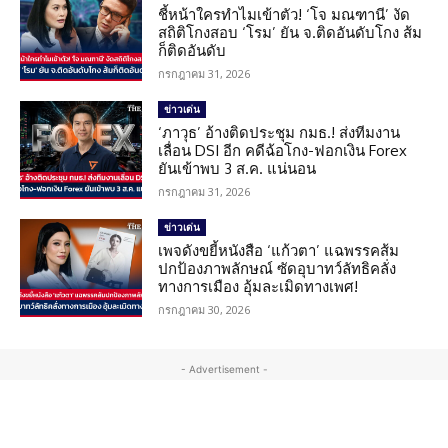
ชี้หน้าใครทำไมเข้าตัว! ‘โจ มณฑานี’ งัด
สถิติโกงสอบ ‘โรม’ ยัน จ.ติดอันดับโกง ส้ม
ก็ติดอันดับ
กรกฎาคม 31, 2026
ข่าวเด่น
‘ภาวุธ’ อ้างติดประชุม กมธ.! ส่งทีมงาน
เลื่อน DSI อีก คดีฉ้อโกง-ฟอกเงิน Forex
ยันเข้าพบ 3 ส.ค. แน่นอน
กรกฎาคม 31, 2026
ข่าวเด่น
เพจดังขยี้หนังสือ ‘แก้วตา’ แฉพรรคส้ม
ปกป้องภาพลักษณ์ ซัดอุบาทว์ลัทธิคลั่ง
ทางการเมือง อุ้มละเมิดทางเพศ!
กรกฎาคม 30, 2026
- Advertisement -