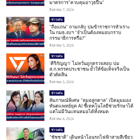
มาตรการ”ควบคุมอาวุธปืน”
สิงหาคม 7, 2026
ข่าวเด่น
“ถือแถน” ถามกลับ ปมข้าราชการหัวเราะ
ใน กมธ.งบฯ “จำเป็นต้องหมอบกราบ
กรรมาธิการหรือ?”
สิงหาคม 5, 2026
ข่าวเด่น
‘ศิริกัญญา’ ไม่หวั่นถูกตรวจสอบ ปม
ส.ก.พรรคประชาชน ย้ำให้ข้อเท็จจริงเป็น
ตัวตัดสิน
สิงหาคม 5, 2026
ข่าวเด่น
สัมภาษณ์พิเศษ “หมอลูกตาล” เปิดมุมมอง
ทันตแพทย์ยุค AI ชี้เทคโนโลยีช่วยรักษาได้
แต่ไม่มีวันแทนหมอได้ทั้งหมด
สิงหาคม 4, 2026
ข่าวเด่น
“ชัชชาติ” เดินหน้าโอนรถไฟฟ้าสายสีเขียว