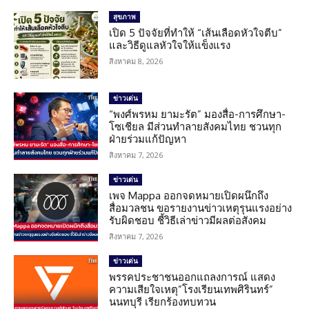
สุขภาพ
เปิด 5 ปัจจัยที่ทำให้ “เส้นเลือดหัวใจตีบ”
และวิธีดูแลหัวใจให้แข็งแรง
สิงหาคม 8, 2026
ข่าวเด่น
“พงศ์พรหม ยามะรัต” มองสื่อ-การศึกษา-
โซเชียล มีส่วนทำลายสังคมไทย ชวนทุก
ฝ่ายร่วมแก้ปัญหา
สิงหาคม 7, 2026
ข่าวเด่น
เพจ Mappa ออกจดหมายเปิดผนึกถึง
สื่อมวลชน ขอรายงานข่าวเหตุรุนแรงอย่าง
รับผิดชอบ ชี้วิธีเล่าข่าวมีผลต่อสังคม
สิงหาคม 7, 2026
ข่าวเด่น
พรรคประชาชนออกแถลงการณ์ แสดง
ความเสียใจเหตุ”โรงเรียนเทพศิรินทร์”
นนทบุรี เรียกร้องทบทวน