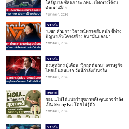
ให้รัฐบาล ชี้ลดภาระ กทม. เปิดทางใช้งบ
พัฒนาเมือง
สิงหาคม 4, 2026
ข่าวเด่น
“แขก คำผกา” วิจารณ์พรรคส้มหนัก ชี้ห่าง
ปัญหาเชิงโครงสร้าง ลั่น “มันปลอม”
สิงหาคม 3, 2026
ข่าวเด่น
ดร.สุทธิกร ผู้เตือน “วิกฤตต้มกบ” เศรษฐกิจ
ไทยเป็นคนแรก วันนี้กำลังเป็นจริง
สิงหาคม 3, 2026
สุขภาพ
ผอม…ไม่ได้แปลว่าสุขภาพดี! คุณอาจกำลัง
เป็น Skinny Fat โดยไม่รู้ตัว
สิงหาคม 3, 2026
ข่าวเด่น