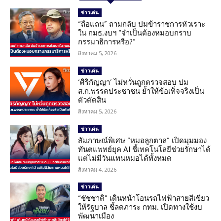
ข่าวเด่น
“ถือแถน” ถามกลับ ปมข้าราชการหัวเราะ
ใน กมธ.งบฯ “จำเป็นต้องหมอบกราบ
กรรมาธิการหรือ?”
สิงหาคม 5, 2026
ข่าวเด่น
‘ศิริกัญญา’ ไม่หวั่นถูกตรวจสอบ ปม
ส.ก.พรรคประชาชน ย้ำให้ข้อเท็จจริงเป็น
ตัวตัดสิน
สิงหาคม 5, 2026
ข่าวเด่น
สัมภาษณ์พิเศษ “หมอลูกตาล” เปิดมุมมอง
ทันตแพทย์ยุค AI ชี้เทคโนโลยีช่วยรักษาได้
แต่ไม่มีวันแทนหมอได้ทั้งหมด
สิงหาคม 4, 2026
ข่าวเด่น
“ชัชชาติ” เดินหน้าโอนรถไฟฟ้าสายสีเขียว
ให้รัฐบาล ชี้ลดภาระ กทม. เปิดทางใช้งบ
พัฒนาเมือง