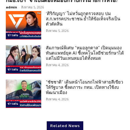
กมธ.งบฯ “จำเป็นต้องหมอบกราบกรรมาธิการหรือ?”
admin
-
สิงหาคม 5, 2026
‘ศิริกัญญา’ ไม่หวั่นถูกตรวจสอบ ปม
ส.ก.พรรคประชาชน ย้ำให้ข้อเท็จจริงเป็น
ตัวตัดสิน
สิงหาคม 5, 2026
ข่าวเด่น
สัมภาษณ์พิเศษ “หมอลูกตาล” เปิดมุมมอง
ทันตแพทย์ยุค AI ชี้เทคโนโลยีช่วยรักษาได้
แต่ไม่มีวันแทนหมอได้ทั้งหมด
สิงหาคม 4, 2026
ข่าวเด่น
“ชัชชาติ” เดินหน้าโอนรถไฟฟ้าสายสีเขียว
ให้รัฐบาล ชี้ลดภาระ กทม. เปิดทางใช้งบ
พัฒนาเมือง
สิงหาคม 4, 2026
ข่าวเด่น
Related News