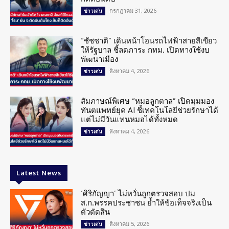
กรกฎาคม 31, 2026
ข่าวเด่น
“ชัชชาติ” เดินหน้าโอนรถไฟฟ้าสายสีเขียว
ให้รัฐบาล ชี้ลดภาระ กทม. เปิดทางใช้งบ
พัฒนาเมือง
สิงหาคม 4, 2026
ข่าวเด่น
สัมภาษณ์พิเศษ “หมอลูกตาล” เปิดมุมมอง
ทันตแพทย์ยุค AI ชี้เทคโนโลยีช่วยรักษาได้
แต่ไม่มีวันแทนหมอได้ทั้งหมด
สิงหาคม 4, 2026
ข่าวเด่น
Latest News
‘ศิริกัญญา’ ไม่หวั่นถูกตรวจสอบ ปม
ส.ก.พรรคประชาชน ย้ำให้ข้อเท็จจริงเป็น
ตัวตัดสิน
สิงหาคม 5, 2026
ข่าวเด่น