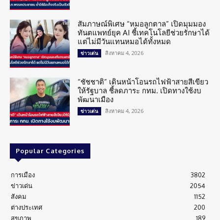
สัมภาษณ์พิเศษ “หมอลูกตาล” เปิดมุมมอง
ทันตแพทย์ยุค AI ชี้เทคโนโลยีช่วยรักษาได้
แต่ไม่มีวันแทนหมอได้ทั้งหมด
สิงหาคม 4, 2026
ข่าวเด่น
“ชัชชาติ” เดินหน้าโอนรถไฟฟ้าสายสีเขียว
ให้รัฐบาล ชี้ลดภาระ กทม. เปิดทางใช้งบ
พัฒนาเมือง
สิงหาคม 4, 2026
ข่าวเด่น
Popular Categories
การเมือง
3802
ข่าวเด่น
2054
สังคม
1152
ต่างประเทศ
200
สุขภาพ
189