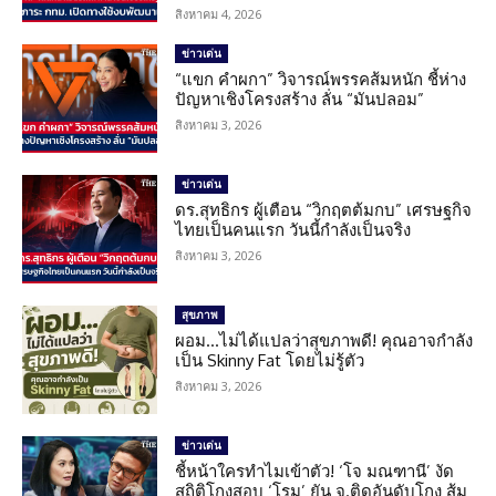
สิงหาคม 4, 2026
ข่าวเด่น
“แขก คำผกา” วิจารณ์พรรคส้มหนัก ชี้ห่าง
ปัญหาเชิงโครงสร้าง ลั่น “มันปลอม”
สิงหาคม 3, 2026
ข่าวเด่น
ดร.สุทธิกร ผู้เตือน “วิกฤตต้มกบ” เศรษฐกิจ
ไทยเป็นคนแรก วันนี้กำลังเป็นจริง
สิงหาคม 3, 2026
สุขภาพ
ผอม…ไม่ได้แปลว่าสุขภาพดี! คุณอาจกำลัง
เป็น Skinny Fat โดยไม่รู้ตัว
สิงหาคม 3, 2026
ข่าวเด่น
ชี้หน้าใครทำไมเข้าตัว! ‘โจ มณฑานี’ งัด
สถิติโกงสอบ ‘โรม’ ยัน จ.ติดอันดับโกง ส้ม