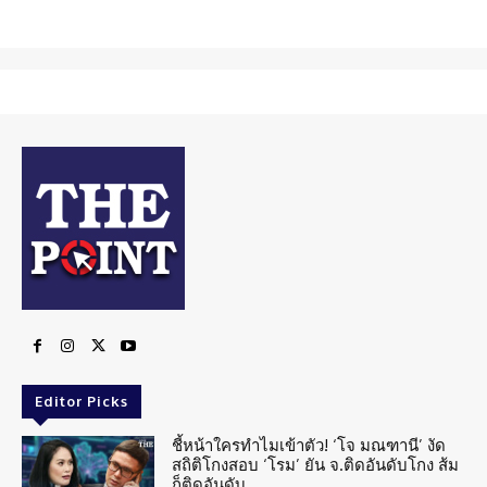
Editor Picks
ชี้หน้าใครทำไมเข้าตัว! ‘โจ มณฑานี’ งัด
สถิติโกงสอบ ‘โรม’ ยัน จ.ติดอันดับโกง ส้ม
ก็ติดอันดับ