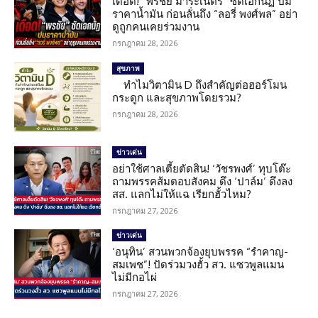
เดือด! “พรชัย มาระเนตร์” ซัดเอกนัฏ ปม
ราคาน้ำมัน ก่อนลั่นถึง “ลอรี่ พงศ์พล” อย่า
ดูถูกคนเคยร่วมงาน
กรกฎาคม 28, 2026
สุขภาพ
ทำไมวิตามิน D ถึงสำคัญต่อฮอร์โมน
กระดูก และสุขภาพโดยรวม?
กรกฎาคม 28, 2026
ข่าวเด่น
อย่าใช้ศาลเตี้ยตัดสิน! ‘วัชรพงศ์’ ทุบโต๊ะ
ถามพรรคส้มตอบสังคม ดึง ‘ปาล์ม’ ดึงลง
สส. แลกไม่ให้แฉ เรียกฮั้วไหม?
กรกฎาคม 27, 2026
ข่าวเด่น
‘อนุทิน’ สวนพวกจ้องยุบพรรค “รำคาญ-
สมเพช”! ปัดร่วมวงฮั้ว สว. แซวพูลแมน
ไม่มีกอไผ่
กรกฎาคม 27, 2026