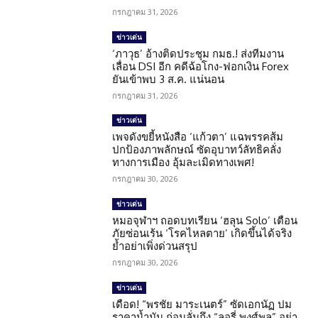
กรกฎาคม 31, 2026
ข่าวเด่น
‘ภาวุธ’ อ้างติดประชุม กมธ.! ส่งทีมงาน
เลื่อน DSI อีก คดีฉ้อโกง-ฟอกเงิน Forex
ยันเข้าพบ 3 ส.ค. แน่นอน
กรกฎาคม 31, 2026
ข่าวเด่น
เพจดังขยี้หนังสือ ‘แก้วตา’ แฉพรรคส้ม
ปกป้องภาพลักษณ์ ซัดอุบาทว์ลัทธิคลั่ง
ทางการเมือง อุ้มละเมิดทางเพศ!
กรกฎาคม 30, 2026
ข่าวเด่น
หมอจุฬาฯ ถอดบทเรียน ‘ฮลุน Solo’ เตือน
ภัยซ่อนเร้น ‘โรคไหลตาย’ เกิดขึ้นได้จริง
ย้ำอย่าเพิ่งด่วนสรุป
กรกฎาคม 30, 2026
ข่าวเด่น
เดือด! “พรชัย มาระเนตร์” ซัดเอกนัฏ ปม
ราคาน้ำมัน ก่อนลั่นถึง “ลอรี่ พงศ์พล” อย่า