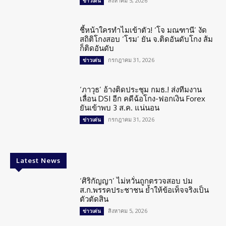
สิงหาคม 5, 2026
ข่าวเด่น
ชี้หน้าใครทำไมเข้าตัว! ‘โจ มณฑานี’ งัด
สถิติโกงสอบ ‘โรม’ ยัน จ.ติดอันดับโกง ส้ม
ก็ติดอันดับ
กรกฎาคม 31, 2026
ข่าวเด่น
‘ภาวุธ’ อ้างติดประชุม กมธ.! ส่งทีมงาน
เลื่อน DSI อีก คดีฉ้อโกง-ฟอกเงิน Forex
ยันเข้าพบ 3 ส.ค. แน่นอน
กรกฎาคม 31, 2026
ข่าวเด่น
Latest News
‘ศิริกัญญา’ ไม่หวั่นถูกตรวจสอบ ปม
ส.ก.พรรคประชาชน ย้ำให้ข้อเท็จจริงเป็น
ตัวตัดสิน
สิงหาคม 5, 2026
ข่าวเด่น