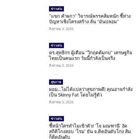
ข่าวเด่น
“แขก คำผกา” วิจารณ์พรรคส้มหนัก ชี้ห่าง
ปัญหาเชิงโครงสร้าง ลั่น “มันปลอม”
สิงหาคม 3, 2026
ข่าวเด่น
ดร.สุทธิกร ผู้เตือน “วิกฤตต้มกบ” เศรษฐกิจ
ไทยเป็นคนแรก วันนี้กำลังเป็นจริง
สิงหาคม 3, 2026
สุขภาพ
ผอม…ไม่ได้แปลว่าสุขภาพดี! คุณอาจกำลัง
เป็น Skinny Fat โดยไม่รู้ตัว
สิงหาคม 3, 2026
ข่าวเด่น
ชี้หน้าใครทำไมเข้าตัว! ‘โจ มณฑานี’ งัด
สถิติโกงสอบ ‘โรม’ ยัน จ.ติดอันดับโกง ส้ม
ก็ติดอันดับ