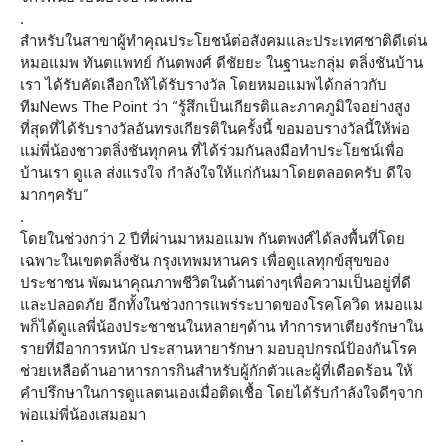
.
สำหรับในสาขาผู้ทำคุณประโยชน์ต่อสังคมและประเทศชาติดีเด่น
หมอแมพ ทันตแพทย์ กันตพงศ์ ดีชัยยะ ในฐานะกลุ่ม ตลิ่งชันบ้าน
เรา ได้รับคัดเลือกให้ได้รับรางวัล โดยหมอแมพได้กล่าวกับ
ทีมNews The Point ว่า “รู้สึกเป็นเกียรติและภาคภูมิใจอย่างสูง
ที่สุดที่ได้รับรางวัลอันทรงเกียรติในครั้งนี้ ขอมอบรางวัลนี้ให้พ่อ
แม่พี่น้องชาวตลิ่งชันทุกคน ที่ได้ร่วมกันลงมือทำประโยชน์เพื่อ
บ้านเรา ดูแล ส่งแรงใจ กำลังใจให้แก่กันมาโดยตลอดครับ ดีใจ
มากๆครับ”
.
โดยในช่วงกว่า 2 ปีที่ผ่านมาหมอแมพ กันตพงศ์ได้ลงพื้นที่โดย
เฉพาะในเขตตลิ่งชัน กรุงเทพมหานคร เพื่อดูแลทุกข์สุขของ
ประชาชน พัฒนาคุณภาพชีวิตในด้านต่างๆเพื่อความเป็นอยู่ที่ดี
และปลอดภัย อีกทั้งในช่วงการแพร่ระบาดของโรคโควิด หมอแม
พก็ได้ดูแลพี่น้องประชาชนในหลายๆด้าน ทำการหาเตียงรักษาใน
รายที่มีอาการหนัก ประสานหายารักษา มอบอุปกรณ์ป้องกันโรค
ช่วยเหลือด้านอาหารการกินสำหรับผู้กักตัวและผู้ที่เดือดร้อน ให้
คำปรึกษาในการดูแลตนเองเมื่อติดเชื้อ โดยได้รับกำลังใจดีๆจาก
พ่อแม่พี่น้องเสมอมา
.