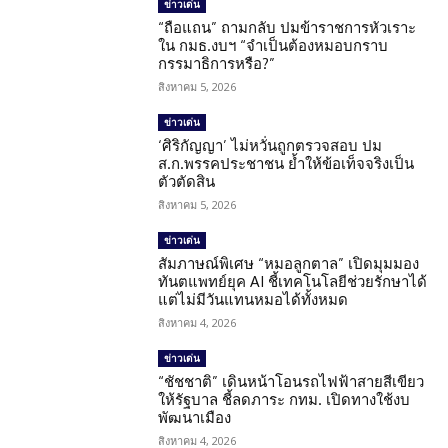
ข่าวเด่น
“ถือแถน” ถามกลับ ปมข้าราชการหัวเราะ
ใน กมธ.งบฯ “จำเป็นต้องหมอบกราบ
กรรมาธิการหรือ?”
สิงหาคม 5, 2026
ข่าวเด่น
‘ศิริกัญญา’ ไม่หวั่นถูกตรวจสอบ ปม
ส.ก.พรรคประชาชน ย้ำให้ข้อเท็จจริงเป็น
ตัวตัดสิน
สิงหาคม 5, 2026
ข่าวเด่น
สัมภาษณ์พิเศษ “หมอลูกตาล” เปิดมุมมอง
ทันตแพทย์ยุค AI ชี้เทคโนโลยีช่วยรักษาได้
แต่ไม่มีวันแทนหมอได้ทั้งหมด
สิงหาคม 4, 2026
ข่าวเด่น
“ชัชชาติ” เดินหน้าโอนรถไฟฟ้าสายสีเขียว
ให้รัฐบาล ชี้ลดภาระ กทม. เปิดทางใช้งบ
พัฒนาเมือง
สิงหาคม 4, 2026