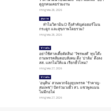
ดูถูกคนเคยร่วมงาน
กรกฎาคม 28, 2026
สุขภาพ
ทำไมวิตามิน D ถึงสำคัญต่อฮอร์โมน
กระดูก และสุขภาพโดยรวม?
กรกฎาคม 28, 2026
ข่าวเด่น
อย่าใช้ศาลเตี้ยตัดสิน! ‘วัชรพงศ์’ ทุบโต๊ะ
ถามพรรคส้มตอบสังคม ดึง ‘ปาล์ม’ ดึงลง
สส. แลกไม่ให้แฉ เรียกฮั้วไหม?
กรกฎาคม 27, 2026
ข่าวเด่น
‘อนุทิน’ สวนพวกจ้องยุบพรรค “รำคาญ-
สมเพช”! ปัดร่วมวงฮั้ว สว. แซวพูลแมน
ไม่มีกอไผ่
กรกฎาคม 27, 2026