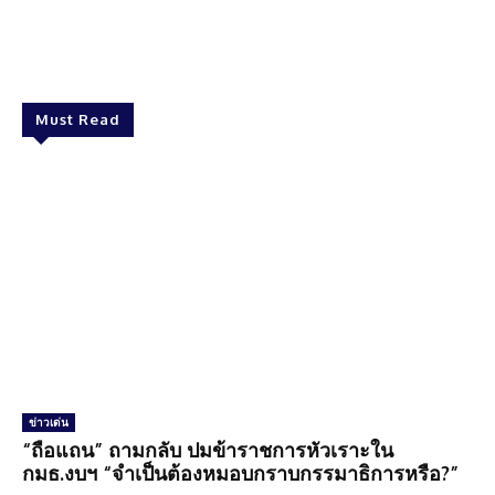
Facebook
Twitter
Pinterest
What
Must Read
ข่าวเด่น
“ถือแถน” ถามกลับ ปมข้าราชการหัวเราะใน
กมธ.งบฯ “จำเป็นต้องหมอบกราบกรรมาธิการหรือ?”