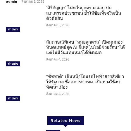
admin
-
สิงหาคม 5, 2026
‘ศิริกัญญา’ ไม่หวั่นถูกตรวจสอบ ปม
ส.ก.พรรคประชาชน ย้ำให้ข้อเท็จจริงเป็น
ตัวตัดสิน
สิงหาคม 5, 2026
ข่าวเด่น
สัมภาษณ์พิเศษ “หมอลูกตาล” เปิดมุมมอง
ทันตแพทย์ยุค AI ชี้เทคโนโลยีช่วยรักษาได้
แต่ไม่มีวันแทนหมอได้ทั้งหมด
สิงหาคม 4, 2026
ข่าวเด่น
“ชัชชาติ” เดินหน้าโอนรถไฟฟ้าสายสีเขียว
ให้รัฐบาล ชี้ลดภาระ กทม. เปิดทางใช้งบ
พัฒนาเมือง
สิงหาคม 4, 2026
ข่าวเด่น
Related News