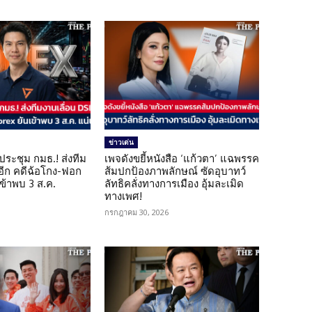
ข่าวเด่น
ดประชุม กมธ.! ส่งทีม
เพจดังขยี้หนังสือ ‘แก้วตา’ แฉพรรค
 อีก คดีฉ้อโกง-ฟอก
ส้มปกป้องภาพลักษณ์ ซัดอุบาทว์
เข้าพบ 3 ส.ค.
ลัทธิคลั่งทางการเมือง อุ้มละเมิด
ทางเพศ!
กรกฎาคม 30, 2026