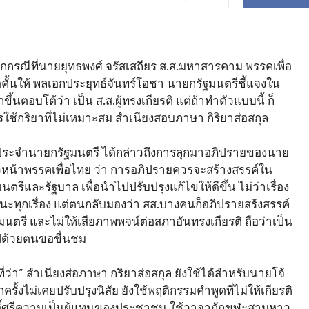
กรณีที่นายยุทธพงศ์ จรัสเสถียร ส.ส.มหาสารคาม พรรคเพื่อ
คั้นให้ พลเอกประยุทธ์จันทร์โอชา นายกรัฐมนตรีชี้แจงใน
ึ้นตอบโต้ว่า เป็น ส.ส.ผู้ทรงเกียรติ แต่ถ้าทำตัวแบบนี้ ก็
ช้กริยาที่ไม่เหมาะสม สำเนียงสอบภาษา กิริยาส่อสกุล
รีประจำนายกรัฐมนตรี ได้กล่าวถึงการลุกมาอภิปรายของนาย
วหน้าพรรคเพื่อไทย ว่า การอภิปรายควรจะสร้างสรรค์ใน
ีและรัฐบาล เพื่อนำไปปรับปรุงแก้ไขให้ดีขึ้น ไม่ว่าเรื่อง
ะทุกเรื่อง แต่ตนกลับมองว่า สส.บางคนก็อภิปรายสร้งสรรค์
ฐมนตรี และไม่ให้เสียภาพพจน์ต่อสภาอันทรงเกียรติ ถือว่าเป็น
ไปด้วยตนขอขื่นชม
ว่า” สำเนียงส่อภาษา กริยาส่อสกุล ยังใช้ได้สำหรับนายโจ้
ั้งไม่เคยปรับปรุงนิสัย ยังใช้พฤติกรรมคำพูดที่ไม่ให้เกียรติ
ักดิ์ศรีความเป็นผู้แทนของประชาชน ใช้วาจากักขฬะสามหาว