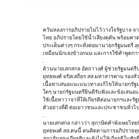
ควันหลงการอภิปรายไม่ไว้วางใจรัฐบาล จาก
ไทย อภิปรายโดยใช้น้ำเสียงดุดัน พร้อมคาด
ประเด็นต่างๆ กระทั่งต่อมานายกรัฐมนตรี ลุกข
เหมือนนักเลงข้างถนน และการใช้คำพูดการใ
.
ด้านนายเสกสกล อัตถาวงศ์ ผู้ช่วยรัฐมนต
ยุทธพงศ์ จรัสเสถียร สส.มหาสารคาม รองหั
เนื้อหาเสนอแนะแนวทางแก้ไขให้นายกรัฐมนตร
ใดๆ นายกรัฐมนตรียินดีรับฟังและข้อเสนอแน
ใช้เนื้อหาวาจาที่ให้เกียรติต่อนายกฯและรั
ตัวอย่างที่ดี ต่อเยาวชนและประชาชนทั่ว
.
นายเสกสกล กล่าวว่า สุภาษิตคำพังเพยไทยที่
ยุทธพงศ์ สส.คนนี้ ตนติดตามการอภิปรายทุกคร
สภาอันทรงเกียรติและยังไม่ให้เกียรติในศ