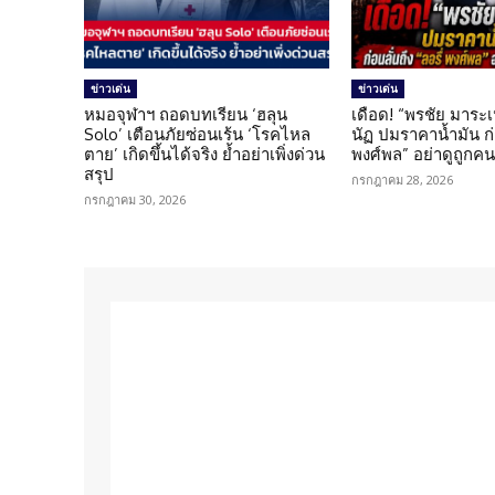
ข่าวเด่น
ข่าวเด่น
หมอจุฬาฯ ถอดบทเรียน ‘ฮลุน
เดือด! “พรชัย มาระเ
Solo’ เตือนภัยซ่อนเร้น ‘โรคไหล
นัฏ ปมราคาน้ำมัน ก่อ
ตาย’ เกิดขึ้นได้จริง ย้ำอย่าเพิ่งด่วน
พงศ์พล” อย่าดูถูกค
สรุป
กรกฎาคม 28, 2026
กรกฎาคม 30, 2026