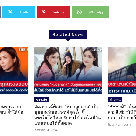
Twitter
Pinterest
WhatsApp
Related News
ข่าวเด่น
ข่าวเด่น
นถูกตรวจสอบ
สัมภาษณ์พิเศษ “หมอลูกตาล” เปิด
“ชัชชาติ” เดิ
น ย้ำให้ข้อ
มุมมองทันตแพทย์ยุค AI ชี้
สายสีเขียวให้
น
เทคโนโลยีช่วยรักษาได้ แต่ไม่มีวัน
กทม. เปิดทาง
แทนหมอได้ทั้งหมด
สิงหาคม 4, 2026
สิงหาคม 4, 2026