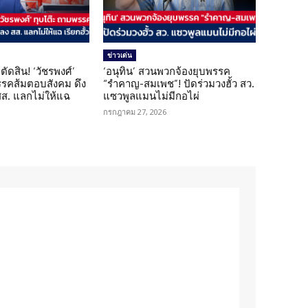
ข่าวเด่น
ตัดสิน! ‘วัชรพงศ์’
‘อนุทิน’ สวนพวกจ้องยุบพรรค
รรคส้มตอบสังคม ดึง
“รำคาญ-สมเพช”! ปัดร่วมวงฮั้ว สว.
 สส. แลกไม่ให้แฉ
แซวพูลแมนไม่มีกอไผ่
กรกฎาคม 27, 2026