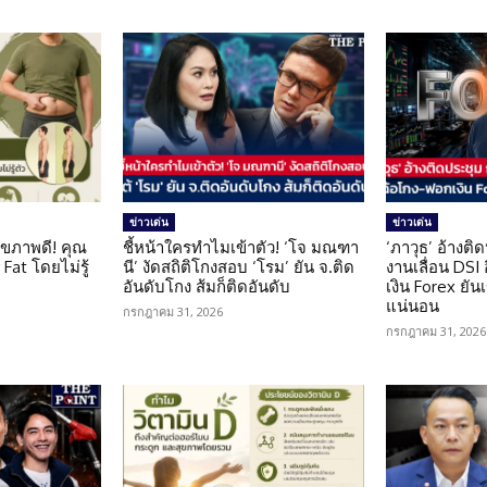
ข่าวเด่น
ข่าวเด่น
ุขภาพดี! คุณ
ชี้หน้าใครทำไมเข้าตัว! ‘โจ มณฑา
‘ภาวุธ’ อ้างติ
Fat โดยไม่รู้
นี’ งัดสถิติโกงสอบ ‘โรม’ ยัน จ.ติด
งานเลื่อน DSI
อันดับโกง ส้มก็ติดอันดับ
เงิน Forex ยัน
แน่นอน
กรกฎาคม 31, 2026
กรกฎาคม 31, 2026