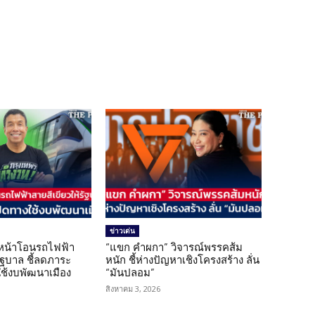
ข่าวเด่น
นหน้าโอนรถไฟฟ้า
“แขก คำผกา” วิจารณ์พรรคส้ม
รัฐบาล ชี้ลดภาระ
หนัก ชี้ห่างปัญหาเชิงโครงสร้าง ลั่น
ใช้งบพัฒนาเมือง
“มันปลอม”
สิงหาคม 3, 2026