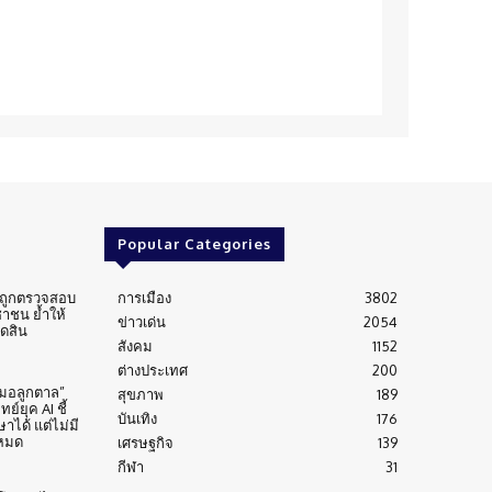
Popular Categories
่นถูกตรวจสอบ
การเมือง
3802
าชน ย้ำให้
ข่าวเด่น
2054
ัดสิน
สังคม
1152
ต่างประเทศ
200
หมอลูกตาล”
สุขภาพ
189
์ยุค AI ชี้
บันเทิง
176
าได้ แต่ไม่มี
งหมด
เศรษฐกิจ
139
กีฬา
31