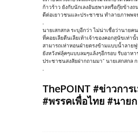
ก้าวร้าว ยังกับนักเลงอันธพาลหรือกุ๊ยข้าง
ดีต่อเยาวชนและประชาชน ทำลายภาพพจน์
.
นายเสกสกล ระบุอีกว่า ไม่น่าเชื่อว่านายคน
ที่คอยเลียตีนเลียเท้าเจ้าของคอกสุนัขเท่านั
สามารถเห่าหอนฝ่ายตรงข้ามแบบน้ำลายฟูมป
ยังหวังฟลุ้คๆแบบลมๆแล้งๆอีกรอบ รับอาหาร
ประชาชนสงสัยฝากถามมา” นายเสกสกล ก
.
ThePOINT #ข่าวการเมื
#พรรคเพื่อไทย #นายก