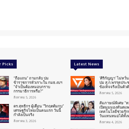
r Picks
Latest News
“ถือแถน” ถามกลับ ปม
‘ศิริกัญญา’ ไม่หวั
ข้าราชการหัวเราะใน กมธ.งบฯ
ปม ส.ก.พรรคประช
“จำเป็นต้องหมอบกราบ
ข้อเท็จจริงเป็นตัวต
กรรมาธิการหรือ?”
สิงหาคม 5, 2026
สิงหาคม 5, 2026
สัมภาษณ์พิเศษ “
ดร.สุทธิกร ผู้เตือน “วิกฤตต้มกบ”
เปิดมุมมองทันตแพทย
เศรษฐกิจไทยเป็นคนแรก วันนี้
เทคโนโลยีช่วยรักษ
กำลังเป็นจริง
วันแทนหมอได้ทั้
สิงหาคม 3, 2026
สิงหาคม 4, 2026