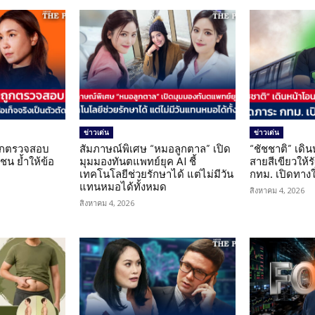
ข่าวเด่น
ข่าวเด่น
นถูกตรวจสอบ
สัมภาษณ์พิเศษ “หมอลูกตาล” เปิด
“ชัชชาติ” เดิ
น ย้ำให้ข้อ
มุมมองทันตแพทย์ยุค AI ชี้
สายสีเขียวให้
น
เทคโนโลยีช่วยรักษาได้ แต่ไม่มีวัน
กทม. เปิดทาง
แทนหมอได้ทั้งหมด
สิงหาคม 4, 2026
สิงหาคม 4, 2026