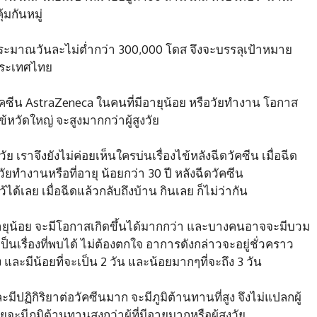
้มกันหมู่
ระมาณวันละไม่ต่ำกว่า 300,000 โดส จึงจะบรรลุเป้าหมาย
บประเทศไทย
วัคซีน AstraZeneca ในคนที่มีอายุน้อย หรือวัยทำงาน โอกาส
้หวัดใหญ่ จะสูงมากกว่าผู้สูงวัย
ัย เราจึงยังไม่ค่อยเห็นใครบ่นเรื่องไข้หลังฉีดวัคซีน เมื่อฉีด
ยทำงานหรือที่อายุ น้อยกว่า 30 ปี หลังฉีดวัคซีน
้เลย เมื่อฉีดแล้วกลับถึงบ้าน กินเลย ก็ไม่ว่ากัน
มอายุน้อย จะมีโอกาสเกิดขึ้นได้มากกว่า และบางคนอาจจะมีบวม
ป็นเรื่องที่พบได้ ไม่ต้องตกใจ อาการดังกล่าวจะอยู่ชั่วคราว
ง และมีน้อยที่จะเป็น 2 วัน และน้อยมากๆที่จะถึง 3 วัน
ีปฏิกิริยาต่อวัคซีนมาก จะมีภูมิต้านทานที่สูง จึงไม่แปลกผู้
อยจะมีภูมิต้านทานสูงกว่าผู้ที่มีอายุมากหรือผู้สูงวัย