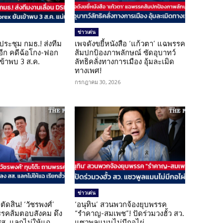
ข่าวเด่น
ดประชุม กมธ.! ส่งทีม
เพจดังขยี้หนังสือ ‘แก้วตา’ แฉพรรค
 อีก คดีฉ้อโกง-ฟอก
ส้มปกป้องภาพลักษณ์ ซัดอุบาทว์
เข้าพบ 3 ส.ค.
ลัทธิคลั่งทางการเมือง อุ้มละเมิด
ทางเพศ!
กรกฎาคม 30, 2026
ข่าวเด่น
ตัดสิน! ‘วัชรพงศ์’
‘อนุทิน’ สวนพวกจ้องยุบพรรค
รรคส้มตอบสังคม ดึง
“รำคาญ-สมเพช”! ปัดร่วมวงฮั้ว สว.
 สส. แลกไม่ให้แฉ
แซวพูลแมนไม่มีกอไผ่