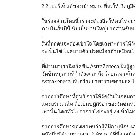
2.2 เปอร์เซ็นต์ของเป้าหมาย ที่จะให้เกิดภูมิคุ
.
ในร้อยล้านโดสนี้ เราจะต้องฉีดให้คนไทยป
ภายในสิ้นปีนี้ นับเป็นงานใหญ่มากสำหรั
.
สิ่งที่ทุกคนจะต้องเข้าใจ โดยเฉพาะการให้
จะเป็นไข้ ไม่สบายตัว ปวดเมื่อยตัวเหมือนไข
.
ที่ผ่านมาเราฉีดวัคซีน AstraZeneca ในผู้สูงว
วัคซีนหมู่มากที่กำลังจะมาถึง โดยเฉพาะในวั
AstraZeneca ให้เตรียมยาพาราเซตามอล ไว้ได
.
จากการศึกษาที่ศูนย์ การให้วัคซีนในกลุ่
แดงบริเวณฉีด ถือเป็นปฏิกิริยาของวัคซีนที่เ
เท่านั้น โดยทั่วไปอาการไข้จะอยู่ 24 ชั่วโม
.
จากการศึกษาของเราพบว่าผู้ที่มีอายุน้อยและม
หญิงมีภูมิต้านทานสูงกว่าผู้ชาย ผู้ที่มีอายุน้