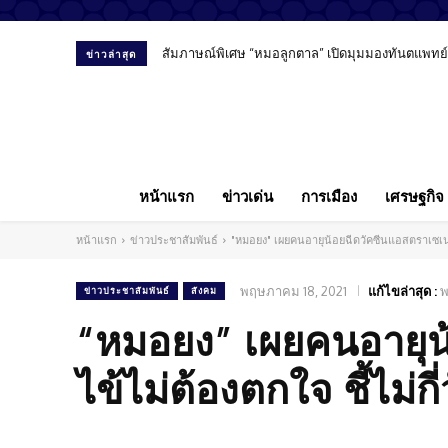
สัมภาษณ์พิเศษ “หมอลูกตาล” เปิดมุมมองทันตแพทย์ยุค 
“ชัชชาติ” เดินหน้าโอนรถไฟฟ้าสายสีเขียวให้รัฐบา
ข่าวล่าสุด
หน้าแรก
ข่าวเด่น
การเมือง
เศรษฐกิจ
หน้าแรก
ข่าวประชาสัมพันธ์
"หมอยง" เผยคนอายุน้อยฉีดวัคซีนแอสตราเซเนกา 
พฤษภาคม 18, 2021
แก้ไขล่าสุด :
พ
ข่าวประชาสัมพันธ์
สังคม
“หมอยง” เผยคนอายุน
ไข้ไม่ต้องตกใจ ชี้ไม่กี