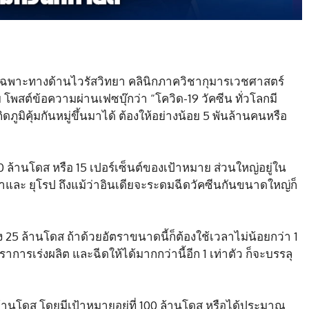
ญเฉพาะทางด้านไวรัสวิทยา คลินิกภาควิชากุมารเวชศาสตร์
สต์ข้อความผ่านเฟซบุ๊กว่า “โควิด-19 วัคซีน ทั่วโลกมี
ภูมิคุ้มกันหมู่ขึ้นมาได้ ต้องให้อย่างน้อย 5 พันล้านคนหรือ
0 ล้านโดส หรือ 15 เปอร์เซ็นต์ของเป้าหมาย ส่วนใหญ่อยู่ใน
ิกาและ ยุโรป ถึงแม้ว่าอินเดียจะระดมฉีดวัคซีนกันขนาดใหญ่ก็
ง 25 ล้านโดส ถ้าด้วยอัตราขนาดนี้ก็ต้องใช้เวลาไม่น้อยกว่า 1
าการเร่งผลิต และฉีดให้ได้มากกว่านี้อีก 1 เท่าตัว ก็จะบรรลุ
้านโดส โดยมีเป้าหมายอยู่ที่ 100 ล้านโดส หรือได้ประมาณ