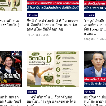
ข่าวเด่น
ข่าวเด่น
ุขภาพดี! คุณ
ชี้หน้าใครทำไมเข้าตัว! ‘โจ มณฑา
‘ภาวุธ’ อ้างติ
Fat โดยไม่รู้
นี’ งัดสถิติโกงสอบ ‘โรม’ ยัน จ.ติด
งานเลื่อน DSI
อันดับโกง ส้มก็ติดอันดับ
เงิน Forex ยัน
แน่นอน
กรกฎาคม 31, 2026
กรกฎาคม 31, 2026
สุขภาพ
ข่าวเด่น
นตร์” ซัดเอก
ทำไมวิตามิน D ถึงสำคัญต่อ
อย่าใช้ศาลเตี้ย
นลั่นถึง “ลอรี่
ฮอร์โมน กระดูก และสุขภาพโดย
ทุบโต๊ะ ถามพ
นเคยร่วมงาน
รวม?
‘ปาล์ม’ ดึงลง