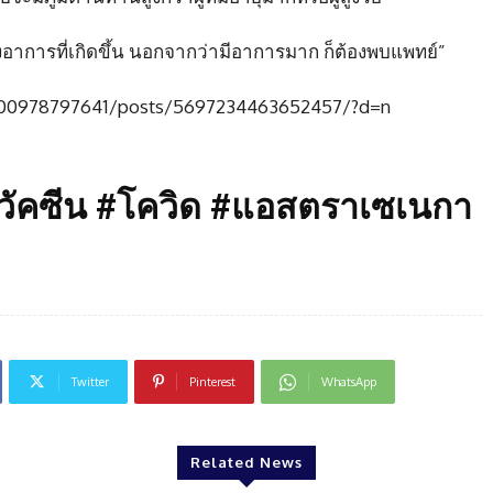
ึงอาการที่เกิดขึ้น นอกจากว่ามีอาการมาก ก็ต้องพบแพทย์”
0000978797641/posts/5697234463652457/?d=n
ัคซีน #โควิด #แอสตราเซเนกา
Twitter
Pinterest
WhatsApp
Related News