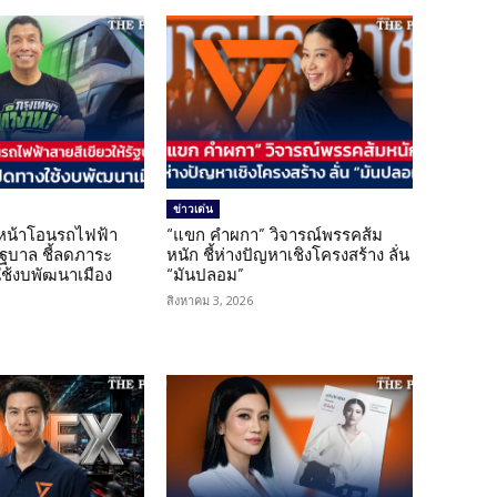
ข่าวเด่น
นหน้าโอนรถไฟฟ้า
“แขก คำผกา” วิจารณ์พรรคส้ม
รัฐบาล ชี้ลดภาระ
หนัก ชี้ห่างปัญหาเชิงโครงสร้าง ลั่น
ใช้งบพัฒนาเมือง
“มันปลอม”
สิงหาคม 3, 2026