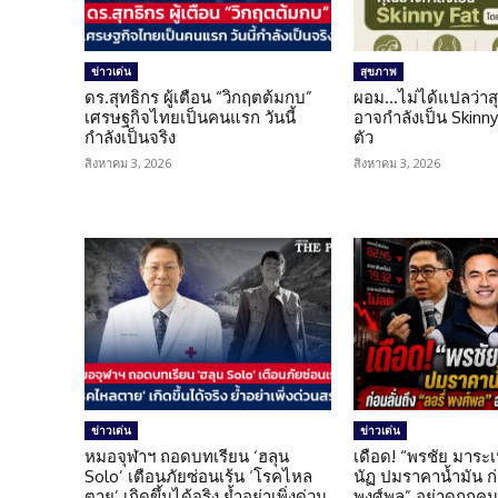
ข่าวเด่น
สุขภาพ
ดร.สุทธิกร ผู้เตือน “วิกฤตต้มกบ”
ผอม…ไม่ได้แปลว่าส
เศรษฐกิจไทยเป็นคนแรก วันนี้
อาจกำลังเป็น Skinny 
กำลังเป็นจริง
ตัว
สิงหาคม 3, 2026
สิงหาคม 3, 2026
ข่าวเด่น
ข่าวเด่น
หมอจุฬาฯ ถอดบทเรียน ‘ฮลุน
เดือด! “พรชัย มาระเ
Solo’ เตือนภัยซ่อนเร้น ‘โรคไหล
นัฏ ปมราคาน้ำมัน ก่อ
ตาย’ เกิดขึ้นได้จริง ย้ำอย่าเพิ่งด่วน
พงศ์พล” อย่าดูถูกค