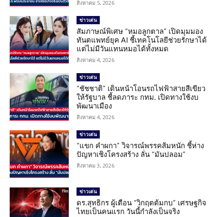
สิงหาคม 5, 2026
ข่าวเด่น
สัมภาษณ์พิเศษ “หมอลูกตาล” เปิดมุมมอง
ทันตแพทย์ยุค AI ชี้เทคโนโลยีช่วยรักษาได้
แต่ไม่มีวันแทนหมอได้ทั้งหมด
สิงหาคม 4, 2026
ข่าวเด่น
“ชัชชาติ” เดินหน้าโอนรถไฟฟ้าสายสีเขียว
ให้รัฐบาล ชี้ลดภาระ กทม. เปิดทางใช้งบ
พัฒนาเมือง
สิงหาคม 4, 2026
ข่าวเด่น
“แขก คำผกา” วิจารณ์พรรคส้มหนัก ชี้ห่าง
ปัญหาเชิงโครงสร้าง ลั่น “มันปลอม”
สิงหาคม 3, 2026
ข่าวเด่น
ดร.สุทธิกร ผู้เตือน “วิกฤตต้มกบ” เศรษฐกิจ
ไทยเป็นคนแรก วันนี้กำลังเป็นจริง