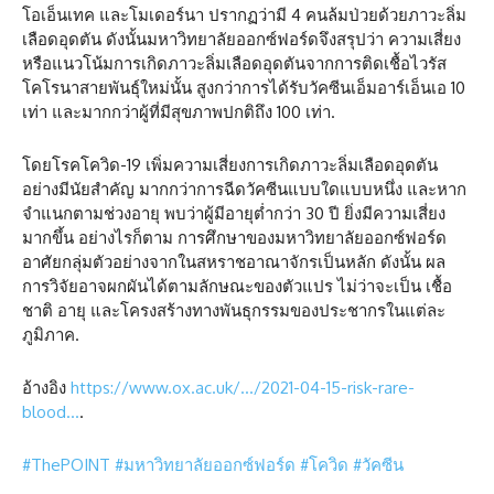
โอเอ็นเทค และโมเดอร์นา ปรากฏว่ามี 4 คนล้มป่วยด้วยภาวะลิ่ม
เลือดอุดตัน ดังนั้นมหาวิทยาลัยออกซ์ฟอร์ดจึงสรุปว่า ความเสี่ยง
หรือแนวโน้มการเกิดภาวะลิ่มเลือดอุดตันจากการติดเชื้อไวรัส
โคโรนาสายพันธุ์ใหม่นั้น สูงกว่าการได้รับวัคซีนเอ็มอาร์เอ็นเอ 10
เท่า และมากกว่าผู้ที่มีสุขภาพปกติถึง 100 เท่า.
โดยโรคโควิด-19 เพิ่มความเสี่ยงการเกิดภาวะลิ่มเลือดอุดตัน
อย่างมีนัยสำคัญ มากกว่าการฉีดวัคซีนแบบใดแบบหนึ่ง และหาก
จำแนกตามช่วงอายุ พบว่าผู้มีอายุต่ำกว่า 30 ปี ยิ่งมีความเสี่ยง
มากขึ้น อย่างไรก็ตาม การศึกษาของมหาวิทยาลัยออกซ์ฟอร์ด
อาศัยกลุ่มตัวอย่างจากในสหราชอาณาจักรเป็นหลัก ดังนั้น ผล
การวิจัยอาจผกผันได้ตามลักษณะของตัวแปร ไม่ว่าจะเป็น เชื้อ
ชาติ อายุ และโครงสร้างทางพันธุกรรมของประชากรในแต่ละ
ภูมิภาค.
อ้างอิง
https://www.ox.ac.uk/…/2021-04-15-risk-rare-
blood…
.
#ThePOINT
#มหาวิทยาลัยออกซ์ฟอร์ด
#โควิด
#วัคซีน