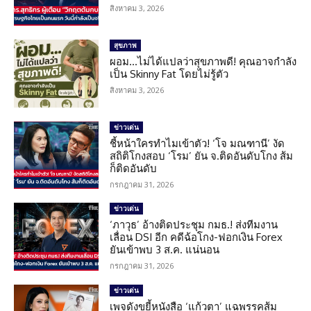
สิงหาคม 3, 2026
สุขภาพ
ผอม…ไม่ได้แปลว่าสุขภาพดี! คุณอาจกำลัง
เป็น Skinny Fat โดยไม่รู้ตัว
สิงหาคม 3, 2026
ข่าวเด่น
ชี้หน้าใครทำไมเข้าตัว! ‘โจ มณฑานี’ งัด
สถิติโกงสอบ ‘โรม’ ยัน จ.ติดอันดับโกง ส้ม
ก็ติดอันดับ
กรกฎาคม 31, 2026
ข่าวเด่น
‘ภาวุธ’ อ้างติดประชุม กมธ.! ส่งทีมงาน
เลื่อน DSI อีก คดีฉ้อโกง-ฟอกเงิน Forex
ยันเข้าพบ 3 ส.ค. แน่นอน
กรกฎาคม 31, 2026
ข่าวเด่น
เพจดังขยี้หนังสือ ‘แก้วตา’ แฉพรรคส้ม