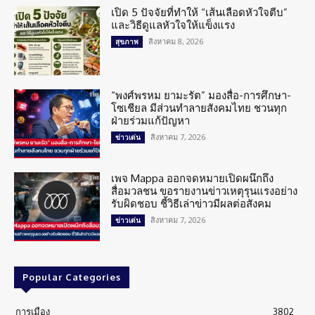
เปิด 5 ปัจจัยที่ทำให้ “เส้นเลือดหัวใจตีบ”
และวิธีดูแลหัวใจให้แข็งแรง
สิงหาคม 8, 2026
สุขภาพ
“พงศ์พรหม ยามะรัต” มองสื่อ-การศึกษา-
โซเชียล มีส่วนทำลายสังคมไทย ชวนทุก
ฝ่ายร่วมแก้ปัญหา
สิงหาคม 7, 2026
ข่าวเด่น
เพจ Mappa ออกจดหมายเปิดผนึกถึง
สื่อมวลชน ขอรายงานข่าวเหตุรุนแรงอย่าง
รับผิดชอบ ชี้วิธีเล่าข่าวมีผลต่อสังคม
สิงหาคม 7, 2026
ข่าวเด่น
Popular Categories
การเมือง
3802