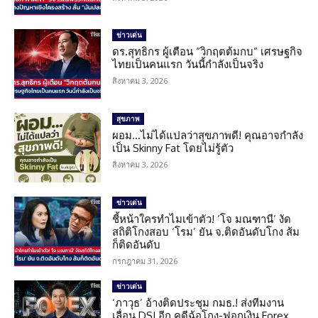
ข่าวเด่น
ดร.สุทธิกร ผู้เตือน “วิกฤตต้มกบ” เศรษฐกิจ
ไทยเป็นคนแรก วันนี้กำลังเป็นจริง
สิงหาคม 3, 2026
สุขภาพ
ผอม…ไม่ได้แปลว่าสุขภาพดี! คุณอาจกำลัง
เป็น Skinny Fat โดยไม่รู้ตัว
สิงหาคม 3, 2026
ข่าวเด่น
ชี้หน้าใครทำไมเข้าตัว! ‘โจ มณฑานี’ งัด
สถิติโกงสอบ ‘โรม’ ยัน จ.ติดอันดับโกง ส้ม
ก็ติดอันดับ
กรกฎาคม 31, 2026
ข่าวเด่น
‘ภาวุธ’ อ้างติดประชุม กมธ.! ส่งทีมงาน
เลื่อน DSI อีก คดีฉ้อโกง-ฟอกเงิน Forex