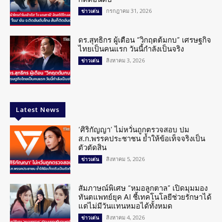
กรกฎาคม 31, 2026
ข่าวเด่น
ดร.สุทธิกร ผู้เตือน “วิกฤตต้มกบ” เศรษฐกิจ
ไทยเป็นคนแรก วันนี้กำลังเป็นจริง
สิงหาคม 3, 2026
ข่าวเด่น
Latest News
‘ศิริกัญญา’ ไม่หวั่นถูกตรวจสอบ ปม
ส.ก.พรรคประชาชน ย้ำให้ข้อเท็จจริงเป็น
ตัวตัดสิน
สิงหาคม 5, 2026
ข่าวเด่น
สัมภาษณ์พิเศษ “หมอลูกตาล” เปิดมุมมอง
ทันตแพทย์ยุค AI ชี้เทคโนโลยีช่วยรักษาได้
แต่ไม่มีวันแทนหมอได้ทั้งหมด
สิงหาคม 4, 2026
ข่าวเด่น