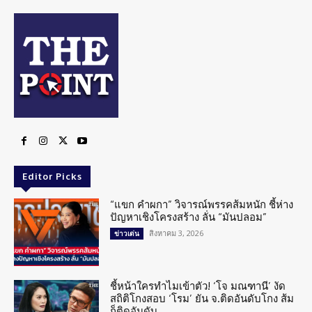
Editor Picks
“แขก คำผกา” วิจารณ์พรรคส้มหนัก ชี้ห่าง
ปัญหาเชิงโครงสร้าง ลั่น “มันปลอม”
สิงหาคม 3, 2026
ข่าวเด่น
ชี้หน้าใครทำไมเข้าตัว! ‘โจ มณฑานี’ งัด
สถิติโกงสอบ ‘โรม’ ยัน จ.ติดอันดับโกง ส้ม
ก็ติดอันดับ