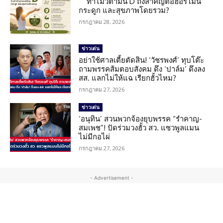
ทำไมวิตามิน D ถึงสำคัญต่อฮอร์โมน
กระดูก และสุขภาพโดยรวม?
กรกฎาคม 28, 2026
ข่าวเด่น
อย่าใช้ศาลเตี้ยตัดสิน! ‘วัชรพงศ์’ ทุบโต๊ะ
ถามพรรคส้มตอบสังคม ดึง ‘ปาล์ม’ ดึงลง
สส. แลกไม่ให้แฉ เรียกฮั้วไหม?
กรกฎาคม 27, 2026
ข่าวเด่น
‘อนุทิน’ สวนพวกจ้องยุบพรรค “รำคาญ-
สมเพช”! ปัดร่วมวงฮั้ว สว. แซวพูลแมน
ไม่มีกอไผ่
กรกฎาคม 27, 2026
- Advertisement -