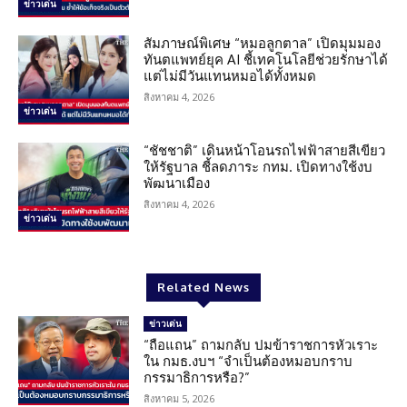
ข่าวเด่น
สัมภาษณ์พิเศษ “หมอลูกตาล” เปิดมุมมอง
ทันตแพทย์ยุค AI ชี้เทคโนโลยีช่วยรักษาได้
แต่ไม่มีวันแทนหมอได้ทั้งหมด
สิงหาคม 4, 2026
ข่าวเด่น
“ชัชชาติ” เดินหน้าโอนรถไฟฟ้าสายสีเขียว
ให้รัฐบาล ชี้ลดภาระ กทม. เปิดทางใช้งบ
พัฒนาเมือง
สิงหาคม 4, 2026
ข่าวเด่น
Related News
ข่าวเด่น
“ถือแถน” ถามกลับ ปมข้าราชการหัวเราะ
ใน กมธ.งบฯ “จำเป็นต้องหมอบกราบ
กรรมาธิการหรือ?”
สิงหาคม 5, 2026