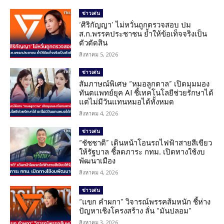
ข่าวเด่น
‘ศิริกัญญา’ ไม่หวั่นถูกตรวจสอบ ปม
ส.ก.พรรคประชาชน ย้ำให้ข้อเท็จจริงเป็น
ตัวตัดสิน
สิงหาคม 5, 2026
ข่าวเด่น
สัมภาษณ์พิเศษ “หมอลูกตาล” เปิดมุมมอง
ทันตแพทย์ยุค AI ชี้เทคโนโลยีช่วยรักษาได้
แต่ไม่มีวันแทนหมอได้ทั้งหมด
สิงหาคม 4, 2026
ข่าวเด่น
“ชัชชาติ” เดินหน้าโอนรถไฟฟ้าสายสีเขียว
ให้รัฐบาล ชี้ลดภาระ กทม. เปิดทางใช้งบ
พัฒนาเมือง
สิงหาคม 4, 2026
ข่าวเด่น
“แขก คำผกา” วิจารณ์พรรคส้มหนัก ชี้ห่าง
ปัญหาเชิงโครงสร้าง ลั่น “มันปลอม”
สิงหาคม 3, 2026