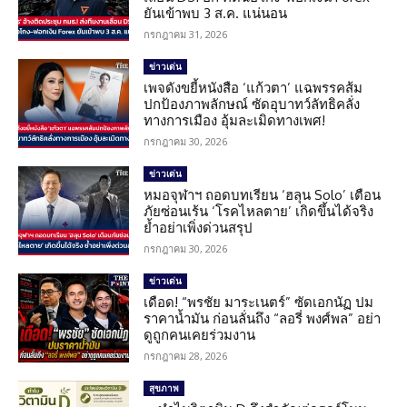
ยันเข้าพบ 3 ส.ค. แน่นอน
กรกฎาคม 31, 2026
ข่าวเด่น
เพจดังขยี้หนังสือ ‘แก้วตา’ แฉพรรคส้ม
ปกป้องภาพลักษณ์ ซัดอุบาทว์ลัทธิคลั่ง
ทางการเมือง อุ้มละเมิดทางเพศ!
กรกฎาคม 30, 2026
ข่าวเด่น
หมอจุฬาฯ ถอดบทเรียน ‘ฮลุน Solo’ เตือน
ภัยซ่อนเร้น ‘โรคไหลตาย’ เกิดขึ้นได้จริง
ย้ำอย่าเพิ่งด่วนสรุป
กรกฎาคม 30, 2026
ข่าวเด่น
เดือด! “พรชัย มาระเนตร์” ซัดเอกนัฏ ปม
ราคาน้ำมัน ก่อนลั่นถึง “ลอรี่ พงศ์พล” อย่า
ดูถูกคนเคยร่วมงาน
กรกฎาคม 28, 2026
สุขภาพ