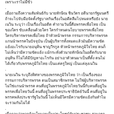
เพราะเราไม่มีขั้ว
.
เมื่อถามถึงความสัมพันธ์กับ นายทักษิณ ชินวัตร อดีนายกรัฐมนตรี
ถ้าจะไปจับมือจัดตั้งรัฐบาลกันเรื่องในอดีตลืมไปหมดหรือยัง นาย
เนวิน ระบุว่า เป็นเรื่องในอดีต คำถามวันนี้คือพรรคเพื่อไทย เป็น
ของใคร ขับเคลื่อนด้วยใคร ใครกำหนดนโยบายพรรคเพื่อไทย
ใครบริหารพรรคเพื่อไทย ถ้าหัวหน้าพรรค กรรมการบริหารพรรค
แกนนำพรรคในปัจจุบัน เป็นผู้บริหารทั้งหมดแล้วมันมีความขัด
แย้งอะไรกับนายอนุทิน ชาญวีรกูล หัวหน้าพรรคภูมิใจไทย ตนก็
ไม่เห็นว่ามีความขัดแย้ง แม้กระทั่งตัวนายทักษิณในอดีตกับนาย
อนุทิน ก็ไม่ได้มีปัญหาอะไรกัน อย่าเอาตัวตนมาเป็นที่ตั้ง ตนไม่
ได้เกี่ยวกับพรรคภูมิใจไทย เป็นแค่ครูใหญ่ เป็นแค่ลุงเนวิน
.
นายเนวิน ระบุถึงทิศทางของพรรคภูมิใจไทย ว่า เป็นเรื่องของ
กรรมการบริหารพรรค ตนเป็นสมาชิกพรรค ไม่ใช่ผู้บริหารพรรค
ไม่ใช่แกนนำพรรค คนที่อยู่ในพรรคภูมิใจไทยวันนี้กับคนที่อยู่ใน
พรรคเพื่อไทยวันนี้ คนที่อยู่ในพรรคประชาธิปัตย์วันนี้ คนที่อยู่ใน
พรรคพลังประชารัฐในวันนี้ ไม่เห็นมีใครมีความขัดแย้งกันทำไม
จะรวมกันไม่ได้
.
เมื่อถามว่าหากถ้านโยบายเป็นประโยชน์กับประชาชน สามารถ