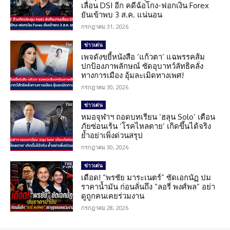
เลื่อน DSI อีก คดีฉ้อโกง-ฟอกเงิน Forex
ยันเข้าพบ 3 ส.ค. แน่นอน
กรกฎาคม 31, 2026
ข่าวเด่น
เพจดังขยี้หนังสือ ‘แก้วตา’ แฉพรรคส้ม
ปกป้องภาพลักษณ์ ซัดอุบาทว์ลัทธิคลั่ง
ทางการเมือง อุ้มละเมิดทางเพศ!
กรกฎาคม 30, 2026
ข่าวเด่น
หมอจุฬาฯ ถอดบทเรียน ‘ฮลุน Solo’ เตือน
ภัยซ่อนเร้น ‘โรคไหลตาย’ เกิดขึ้นได้จริง
ย้ำอย่าเพิ่งด่วนสรุป
กรกฎาคม 30, 2026
ข่าวเด่น
เดือด! “พรชัย มาระเนตร์” ซัดเอกนัฏ ปม
ราคาน้ำมัน ก่อนลั่นถึง “ลอรี่ พงศ์พล” อย่า
ดูถูกคนเคยร่วมงาน
กรกฎาคม 28, 2026