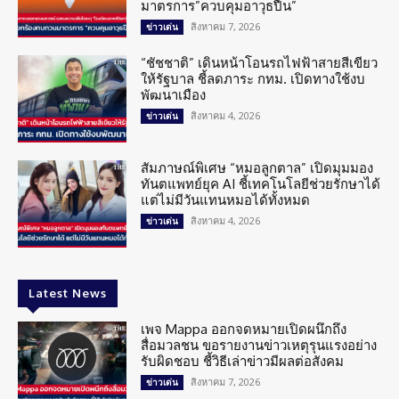
มาตรการ”ควบคุมอาวุธปืน”
สิงหาคม 7, 2026
ข่าวเด่น
“ชัชชาติ” เดินหน้าโอนรถไฟฟ้าสายสีเขียว
ให้รัฐบาล ชี้ลดภาระ กทม. เปิดทางใช้งบ
พัฒนาเมือง
สิงหาคม 4, 2026
ข่าวเด่น
สัมภาษณ์พิเศษ “หมอลูกตาล” เปิดมุมมอง
ทันตแพทย์ยุค AI ชี้เทคโนโลยีช่วยรักษาได้
แต่ไม่มีวันแทนหมอได้ทั้งหมด
สิงหาคม 4, 2026
ข่าวเด่น
Latest News
เพจ Mappa ออกจดหมายเปิดผนึกถึง
สื่อมวลชน ขอรายงานข่าวเหตุรุนแรงอย่าง
รับผิดชอบ ชี้วิธีเล่าข่าวมีผลต่อสังคม
สิงหาคม 7, 2026
ข่าวเด่น