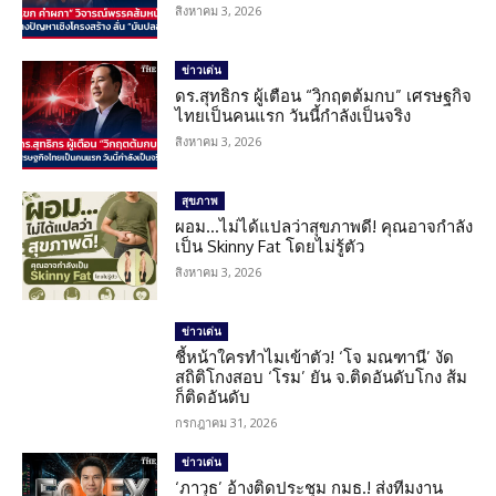
สิงหาคม 3, 2026
ข่าวเด่น
ดร.สุทธิกร ผู้เตือน “วิกฤตต้มกบ” เศรษฐกิจ
ไทยเป็นคนแรก วันนี้กำลังเป็นจริง
สิงหาคม 3, 2026
สุขภาพ
ผอม…ไม่ได้แปลว่าสุขภาพดี! คุณอาจกำลัง
เป็น Skinny Fat โดยไม่รู้ตัว
สิงหาคม 3, 2026
ข่าวเด่น
ชี้หน้าใครทำไมเข้าตัว! ‘โจ มณฑานี’ งัด
สถิติโกงสอบ ‘โรม’ ยัน จ.ติดอันดับโกง ส้ม
ก็ติดอันดับ
กรกฎาคม 31, 2026
ข่าวเด่น
‘ภาวุธ’ อ้างติดประชุม กมธ.! ส่งทีมงาน