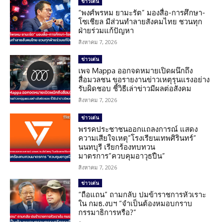
ข่าวเด่น
“พงศ์พรหม ยามะรัต” มองสื่อ-การศึกษา-
โซเชียล มีส่วนทำลายสังคมไทย ชวนทุก
ฝ่ายร่วมแก้ปัญหา
สิงหาคม 7, 2026
ข่าวเด่น
เพจ Mappa ออกจดหมายเปิดผนึกถึง
สื่อมวลชน ขอรายงานข่าวเหตุรุนแรงอย่าง
รับผิดชอบ ชี้วิธีเล่าข่าวมีผลต่อสังคม
สิงหาคม 7, 2026
ข่าวเด่น
พรรคประชาชนออกแถลงการณ์ แสดง
ความเสียใจเหตุ”โรงเรียนเทพศิรินทร์”
นนทบุรี เรียกร้องทบทวน
มาตรการ”ควบคุมอาวุธปืน”
สิงหาคม 7, 2026
ข่าวเด่น
“ถือแถน” ถามกลับ ปมข้าราชการหัวเราะ
ใน กมธ.งบฯ “จำเป็นต้องหมอบกราบ
กรรมาธิการหรือ?”