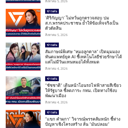
สิงหาคม 5, 2026
ข่าวเด่น
‘ศิริกัญญา’ ไม่หวั่นถูกตรวจสอบ ปม
ส.ก.พรรคประชาชน ย้ำให้ข้อเท็จจริงเป็น
ตัวตัดสิน
สิงหาคม 5, 2026
ข่าวเด่น
สัมภาษณ์พิเศษ “หมอลูกตาล” เปิดมุมมอง
ทันตแพทย์ยุค AI ชี้เทคโนโลยีช่วยรักษาได้
แต่ไม่มีวันแทนหมอได้ทั้งหมด
สิงหาคม 4, 2026
ข่าวเด่น
“ชัชชาติ” เดินหน้าโอนรถไฟฟ้าสายสีเขียว
ให้รัฐบาล ชี้ลดภาระ กทม. เปิดทางใช้งบ
พัฒนาเมือง
สิงหาคม 4, 2026
ข่าวเด่น
“แขก คำผกา” วิจารณ์พรรคส้มหนัก ชี้ห่าง
ปัญหาเชิงโครงสร้าง ลั่น “มันปลอม”