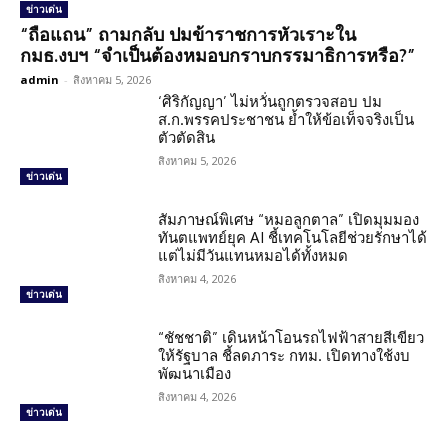
ข่าวเด่น
“ถือแถน” ถามกลับ ปมข้าราชการหัวเราะใน
กมธ.งบฯ “จำเป็นต้องหมอบกราบกรรมาธิการหรือ?”
admin
-
สิงหาคม 5, 2026
‘ศิริกัญญา’ ไม่หวั่นถูกตรวจสอบ ปม
ส.ก.พรรคประชาชน ย้ำให้ข้อเท็จจริงเป็น
ตัวตัดสิน
สิงหาคม 5, 2026
ข่าวเด่น
สัมภาษณ์พิเศษ “หมอลูกตาล” เปิดมุมมอง
ทันตแพทย์ยุค AI ชี้เทคโนโลยีช่วยรักษาได้
แต่ไม่มีวันแทนหมอได้ทั้งหมด
สิงหาคม 4, 2026
ข่าวเด่น
“ชัชชาติ” เดินหน้าโอนรถไฟฟ้าสายสีเขียว
ให้รัฐบาล ชี้ลดภาระ กทม. เปิดทางใช้งบ
พัฒนาเมือง
สิงหาคม 4, 2026
ข่าวเด่น