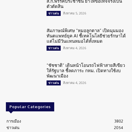
ส.ก.พรรคประชาชน ย้ำให้ข้อเท็จจริงเป็น
ตัวตัดสิน
สิงหาคม 5, 2026
ข่าวเด่น
สัมภาษณ์พิเศษ “หมอลูกตาล” เปิดมุมมอง
ทันตแพทย์ยุค AI ชี้เทคโนโลยีช่วยรักษาได้
แต่ไม่มีวันแทนหมอได้ทั้งหมด
สิงหาคม 4, 2026
ข่าวเด่น
“ชัชชาติ” เดินหน้าโอนรถไฟฟ้าสายสีเขียว
ให้รัฐบาล ชี้ลดภาระ กทม. เปิดทางใช้งบ
พัฒนาเมือง
สิงหาคม 4, 2026
ข่าวเด่น
Popular Categories
การเมือง
3802
ข่าวเด่น
2054