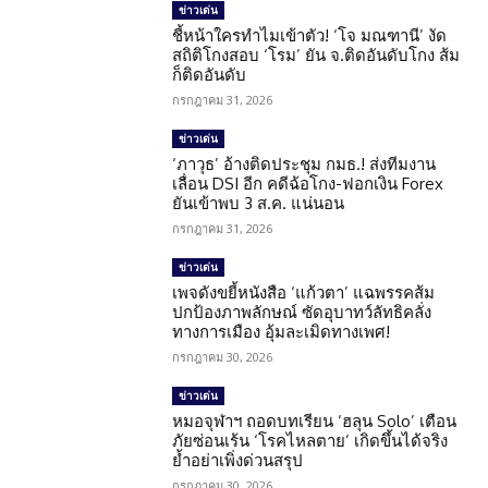
ข่าวเด่น
ชี้หน้าใครทำไมเข้าตัว! ‘โจ มณฑานี’ งัด
สถิติโกงสอบ ‘โรม’ ยัน จ.ติดอันดับโกง ส้ม
ก็ติดอันดับ
กรกฎาคม 31, 2026
ข่าวเด่น
‘ภาวุธ’ อ้างติดประชุม กมธ.! ส่งทีมงาน
เลื่อน DSI อีก คดีฉ้อโกง-ฟอกเงิน Forex
ยันเข้าพบ 3 ส.ค. แน่นอน
กรกฎาคม 31, 2026
ข่าวเด่น
เพจดังขยี้หนังสือ ‘แก้วตา’ แฉพรรคส้ม
ปกป้องภาพลักษณ์ ซัดอุบาทว์ลัทธิคลั่ง
ทางการเมือง อุ้มละเมิดทางเพศ!
กรกฎาคม 30, 2026
ข่าวเด่น
หมอจุฬาฯ ถอดบทเรียน ‘ฮลุน Solo’ เตือน
ภัยซ่อนเร้น ‘โรคไหลตาย’ เกิดขึ้นได้จริง
ย้ำอย่าเพิ่งด่วนสรุป
กรกฎาคม 30, 2026