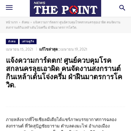
หน้าแรก
สังคม
แจ้งความการ์ดตก! ศูนย์ควบคุมโรคสกลนครลุยเอาผิด คนจัดงาน
สงกรานต์กินเหล้าเต้นโจ่งครึ่ม ฝ่าฝืนมาตรการโควิด.
สังคม
เศรษฐกิจ
เมษายน 15, 2021
แก้ไขล่าสุด :
เมษายน 19, 2021
แจ้งความการ์ดตก! ศูนย์ควบคุมโรค
สกลนครลุยเอาผิด คนจัดงานสงกรานต์
กินเหล้าเต้นโจ่งครึ่ม ฝ่าฝืนมาตรการโค
วิด.
Facebook
Twitter
Pinterest
What
ภายหลังจากที่โซเชียลมีเดียได้แชร์ภาพบรรยากาศการฉลอง
สงกรานต์ ที่วัดสุปัฏชัยยาราม ตำบลดงมะไฟ อำเภอเมือง