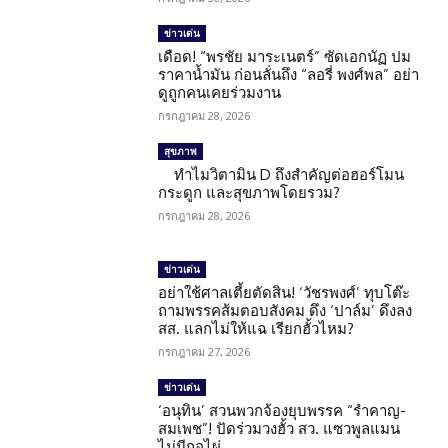
ข่าวเด่น
เดือด! “พรชัย มาระเนตร์” ซัดเอกนัฏ ปม
ราคาน้ำมัน ก่อนลั่นถึง “ลอรี่ พงศ์พล” อย่า
ดูถูกคนเคยร่วมงาน
กรกฎาคม 28, 2026
สุขภาพ
ทำไมวิตามิน D ถึงสำคัญต่อฮอร์โมน
กระดูก และสุขภาพโดยรวม?
กรกฎาคม 28, 2026
ข่าวเด่น
อย่าใช้ศาลเตี้ยตัดสิน! ‘วัชรพงศ์’ ทุบโต๊ะ
ถามพรรคส้มตอบสังคม ดึง ‘ปาล์ม’ ดึงลง
สส. แลกไม่ให้แฉ เรียกฮั้วไหม?
กรกฎาคม 27, 2026
ข่าวเด่น
‘อนุทิน’ สวนพวกจ้องยุบพรรค “รำคาญ-
สมเพช”! ปัดร่วมวงฮั้ว สว. แซวพูลแมน
ไม่มีกอไผ่