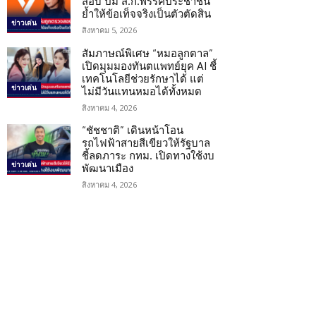
สอบ ปม ส.ก.พรรคประชาชน
ย้ำให้ข้อเท็จจริงเป็นตัวตัดสิน
ข่าวเด่น
สิงหาคม 5, 2026
สัมภาษณ์พิเศษ “หมอลูกตาล”
เปิดมุมมองทันตแพทย์ยุค AI ชี้
เทคโนโลยีช่วยรักษาได้ แต่
ข่าวเด่น
ไม่มีวันแทนหมอได้ทั้งหมด
สิงหาคม 4, 2026
“ชัชชาติ” เดินหน้าโอน
รถไฟฟ้าสายสีเขียวให้รัฐบาล
ชี้ลดภาระ กทม. เปิดทางใช้งบ
ข่าวเด่น
พัฒนาเมือง
สิงหาคม 4, 2026