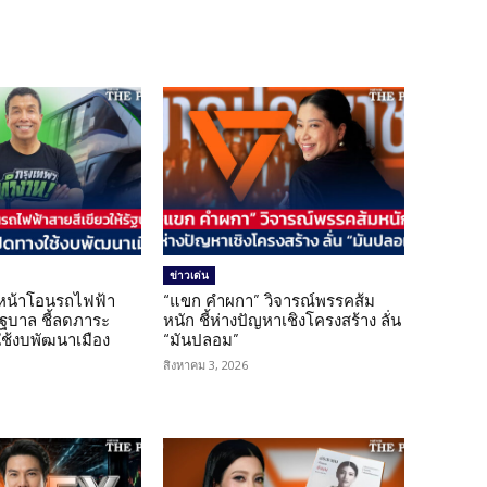
ข่าวเด่น
นหน้าโอนรถไฟฟ้า
“แขก คำผกา” วิจารณ์พรรคส้ม
รัฐบาล ชี้ลดภาระ
หนัก ชี้ห่างปัญหาเชิงโครงสร้าง ลั่น
ใช้งบพัฒนาเมือง
“มันปลอม”
สิงหาคม 3, 2026