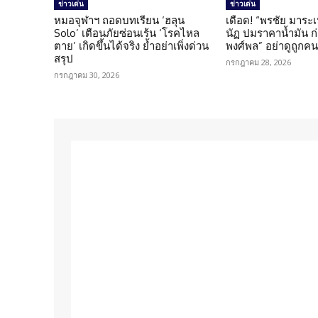
ข่าวเด่น
ข่าวเด่น
หมอจุฬาฯ ถอดบทเรียน ‘ฮลุน
เดือด! “พรชัย มาระเ
Solo’ เตือนภัยซ่อนเร้น ‘โรคไหล
นัฏ ปมราคาน้ำมัน ก่อ
ตาย’ เกิดขึ้นได้จริง ย้ำอย่าเพิ่งด่วน
พงศ์พล” อย่าดูถูกค
สรุป
กรกฎาคม 28, 2026
กรกฎาคม 30, 2026