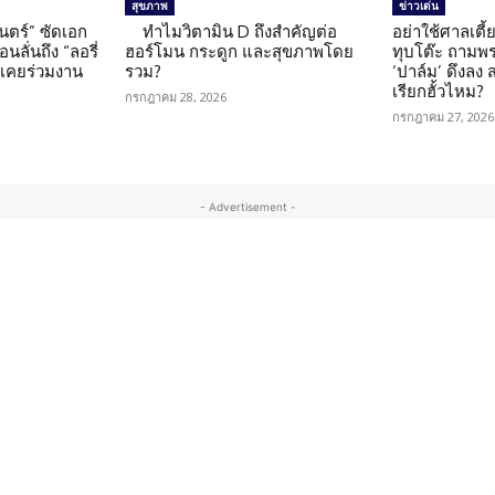
สุขภาพ
ข่าวเด่น
นตร์” ซัดเอก
ทำไมวิตามิน D ถึงสำคัญต่อ
อย่าใช้ศาลเตี้ย
นลั่นถึง “ลอรี่
ฮอร์โมน กระดูก และสุขภาพโดย
ทุบโต๊ะ ถามพ
นเคยร่วมงาน
รวม?
‘ปาล์ม’ ดึงลง
เรียกฮั้วไหม?
กรกฎาคม 28, 2026
กรกฎาคม 27, 2026
- Advertisement -