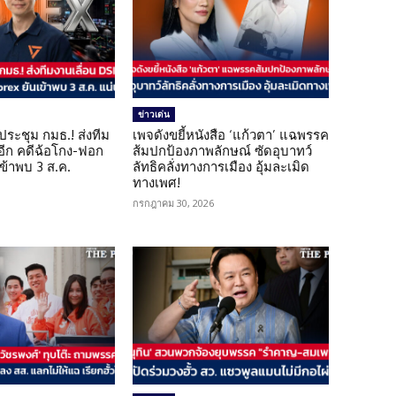
ข่าวเด่น
ดประชุม กมธ.! ส่งทีม
เพจดังขยี้หนังสือ ‘แก้วตา’ แฉพรรค
 อีก คดีฉ้อโกง-ฟอก
ส้มปกป้องภาพลักษณ์ ซัดอุบาทว์
เข้าพบ 3 ส.ค.
ลัทธิคลั่งทางการเมือง อุ้มละเมิด
ทางเพศ!
กรกฎาคม 30, 2026