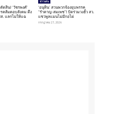
ข่าวเด่น
ตัดสิน! ‘วัชรพงศ์’
‘อนุทิน’ สวนพวกจ้องยุบพรรค
รรคส้มตอบสังคม ดึง
“รำคาญ-สมเพช”! ปัดร่วมวงฮั้ว สว.
 สส. แลกไม่ให้แฉ
แซวพูลแมนไม่มีกอไผ่
กรกฎาคม 27, 2026