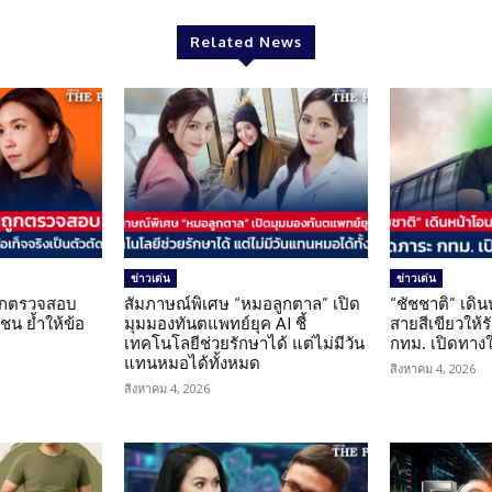
Related News
ข่าวเด่น
ข่าวเด่น
นถูกตรวจสอบ
สัมภาษณ์พิเศษ “หมอลูกตาล” เปิด
“ชัชชาติ” เดิ
น ย้ำให้ข้อ
มุมมองทันตแพทย์ยุค AI ชี้
สายสีเขียวให้
น
เทคโนโลยีช่วยรักษาได้ แต่ไม่มีวัน
กทม. เปิดทาง
แทนหมอได้ทั้งหมด
สิงหาคม 4, 2026
สิงหาคม 4, 2026