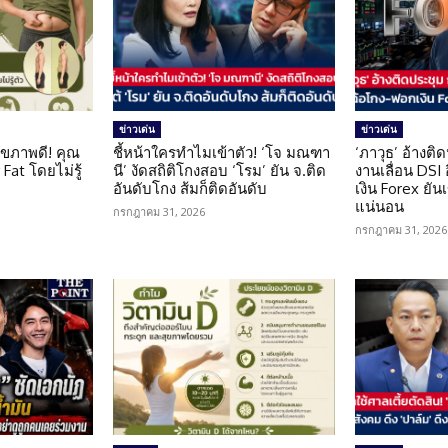
ข่าวเด่น
ข่าวเด่น
ุขภาพดี! คุณ
ชี้หน้าใครทำไมเข้าตัว! ‘โจ มณฑา
‘ภาวุธ’ อ้างติ
Fat โดยไม่รู้
นี’ งัดสถิติโกงสอบ ‘โรม’ ยัน จ.ติด
งานเลื่อน DSI
อันดับโกง ส้มก็ติดอันดับ
เงิน Forex ยัน
แน่นอน
กรกฎาคม 31, 2026
กรกฎาคม 31, 2026