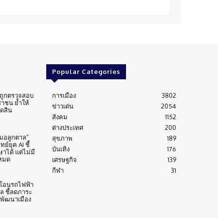
Popular Categories
่นถูกตรวจสอบ
การเมือง
3802
าชน ย้ำให้
ข่าวเด่น
2054
ัดสิน
สังคม
1152
ต่างประเทศ
200
หมอลูกตาล”
สุขภาพ
189
์ยุค AI ชี้
บันเทิง
176
าได้ แต่ไม่มี
งหมด
เศรษฐกิจ
139
กีฬา
31
้าโอนรถไฟฟ้า
าล ชี้ลดภาระ
บพัฒนาเมือง