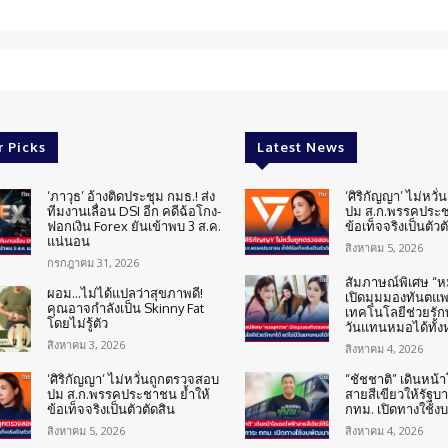
r Picks
Latest News
‘ภาวุธ’ อ้างติดประชุม กมธ.! ส่ง
‘ศิริกัญญา’ ไม่หวั
ทีมงานเลื่อน DSI อีก คดีฉ้อโกง-
ปม ส.ก.พรรคประช
ฟอกเงิน Forex ยันเข้าพบ 3 ส.ค.
ข้อเท็จจริงเป็นตัวต
แน่นอน
สิงหาคม 5, 2026
กรกฎาคม 31, 2026
สัมภาษณ์พิเศษ “
ผอม…ไม่ได้แปลว่าสุขภาพดี!
เปิดมุมมองทันตแพทย
คุณอาจกำลังเป็น Skinny Fat
เทคโนโลยีช่วยรักษ
โดยไม่รู้ตัว
วันแทนหมอได้ทั้
สิงหาคม 3, 2026
สิงหาคม 4, 2026
‘ศิริกัญญา’ ไม่หวั่นถูกตรวจสอบ
“ชัชชาติ” เดินหน
ปม ส.ก.พรรคประชาชน ย้ำให้
สายสีเขียวให้รัฐบ
ข้อเท็จจริงเป็นตัวตัดสิน
กทม. เปิดทางใช้ง
สิงหาคม 5, 2026
สิงหาคม 4, 2026