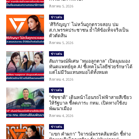
สิงหาคม 5, 2026
ข่าวเด่น
‘ศิริกัญญา’ ไม่หวั่นถูกตรวจสอบ ปม
ส.ก.พรรคประชาชน ย้ำให้ข้อเท็จจริงเป็น
ตัวตัดสิน
สิงหาคม 5, 2026
ข่าวเด่น
สัมภาษณ์พิเศษ “หมอลูกตาล” เปิดมุมมอง
ทันตแพทย์ยุค AI ชี้เทคโนโลยีช่วยรักษาได้
แต่ไม่มีวันแทนหมอได้ทั้งหมด
สิงหาคม 4, 2026
ข่าวเด่น
“ชัชชาติ” เดินหน้าโอนรถไฟฟ้าสายสีเขียว
ให้รัฐบาล ชี้ลดภาระ กทม. เปิดทางใช้งบ
พัฒนาเมือง
สิงหาคม 4, 2026
ข่าวเด่น
“แขก คำผกา” วิจารณ์พรรคส้มหนัก ชี้ห่าง