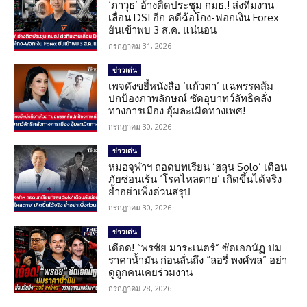
‘ภาวุธ’ อ้างติดประชุม กมธ.! ส่งทีมงาน
เลื่อน DSI อีก คดีฉ้อโกง-ฟอกเงิน Forex
ยันเข้าพบ 3 ส.ค. แน่นอน
กรกฎาคม 31, 2026
ข่าวเด่น
เพจดังขยี้หนังสือ ‘แก้วตา’ แฉพรรคส้ม
ปกป้องภาพลักษณ์ ซัดอุบาทว์ลัทธิคลั่ง
ทางการเมือง อุ้มละเมิดทางเพศ!
กรกฎาคม 30, 2026
ข่าวเด่น
หมอจุฬาฯ ถอดบทเรียน ‘ฮลุน Solo’ เตือน
ภัยซ่อนเร้น ‘โรคไหลตาย’ เกิดขึ้นได้จริง
ย้ำอย่าเพิ่งด่วนสรุป
กรกฎาคม 30, 2026
ข่าวเด่น
เดือด! “พรชัย มาระเนตร์” ซัดเอกนัฏ ปม
ราคาน้ำมัน ก่อนลั่นถึง “ลอรี่ พงศ์พล” อย่า
ดูถูกคนเคยร่วมงาน
กรกฎาคม 28, 2026