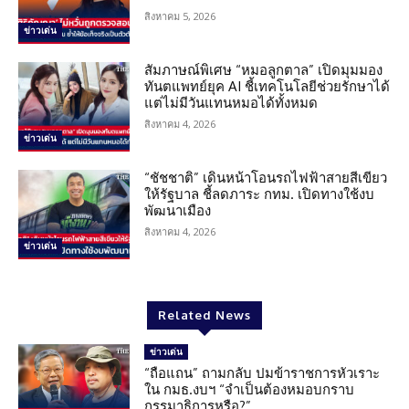
สิงหาคม 5, 2026
ข่าวเด่น
สัมภาษณ์พิเศษ “หมอลูกตาล” เปิดมุมมอง
ทันตแพทย์ยุค AI ชี้เทคโนโลยีช่วยรักษาได้
แต่ไม่มีวันแทนหมอได้ทั้งหมด
สิงหาคม 4, 2026
ข่าวเด่น
“ชัชชาติ” เดินหน้าโอนรถไฟฟ้าสายสีเขียว
ให้รัฐบาล ชี้ลดภาระ กทม. เปิดทางใช้งบ
พัฒนาเมือง
สิงหาคม 4, 2026
ข่าวเด่น
Related News
ข่าวเด่น
“ถือแถน” ถามกลับ ปมข้าราชการหัวเราะ
ใน กมธ.งบฯ “จำเป็นต้องหมอบกราบ
กรรมาธิการหรือ?”