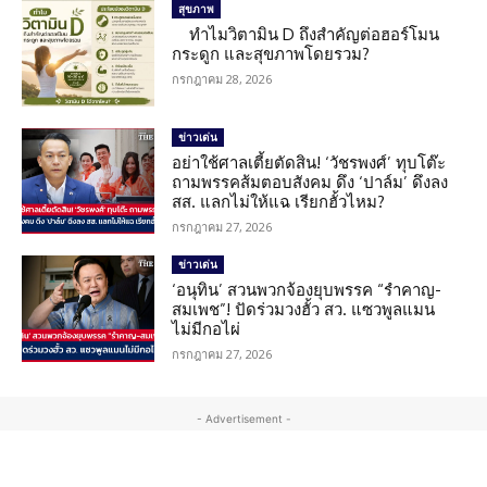
สุขภาพ
ทำไมวิตามิน D ถึงสำคัญต่อฮอร์โมน
กระดูก และสุขภาพโดยรวม?
กรกฎาคม 28, 2026
ข่าวเด่น
อย่าใช้ศาลเตี้ยตัดสิน! ‘วัชรพงศ์’ ทุบโต๊ะ
ถามพรรคส้มตอบสังคม ดึง ‘ปาล์ม’ ดึงลง
สส. แลกไม่ให้แฉ เรียกฮั้วไหม?
กรกฎาคม 27, 2026
ข่าวเด่น
‘อนุทิน’ สวนพวกจ้องยุบพรรค “รำคาญ-
สมเพช”! ปัดร่วมวงฮั้ว สว. แซวพูลแมน
ไม่มีกอไผ่
กรกฎาคม 27, 2026
- Advertisement -