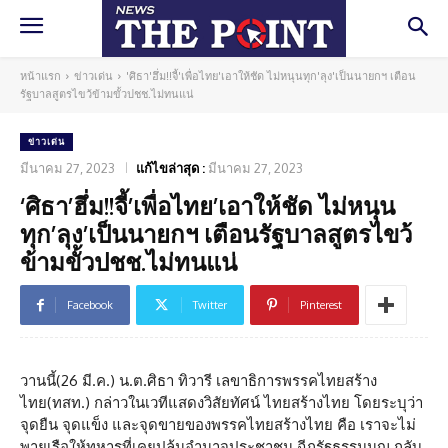
หน้าแรก
ข่าวเด่น
'ศิธา'ฮึ่ม!!จี้'เพื่อไทย'เอาให้ชัด ไม่หนุนทุก'ลุง'เป็นนายกฯ เตือน
รัฐบาลสูตรไขว้ข้ามขั้วปชช.ไม่ทนแน่
ข่าวเด่น
มีนาคม 27, 2023
แก้ไขล่าสุด :
มีนาคม 27, 2023
‘ศิธา’ฮึ่ม!!จี้’เพื่อไทย’เอาให้ชัด ไม่หนุน
ทุก’ลุง’เป็นนายกฯ เตือนรัฐบาลสูตรไขว้
ข้ามขั้วปชช.ไม่ทนแน่
Facebook
Twitter
Pinterest
วานนี้(26 มี.ค.) น.ต.ศิธา ทิวารี เลขาธิการพรรคไทยสร้าง
ไทย(ทสท.) กล่าวในเวทีแสดงวิสัยทัศน์ ไทยสร้างไทย โดยระบุว่า
จุดยืน จุดแข็ง และจุดขายของพรรคไทยสร้างไทย คือ เราจะไม่
พายเรือให้ทหารที่เคยปล้นอำนาจประชาชน ฉีกรัฐธรรมนูญ กลับ