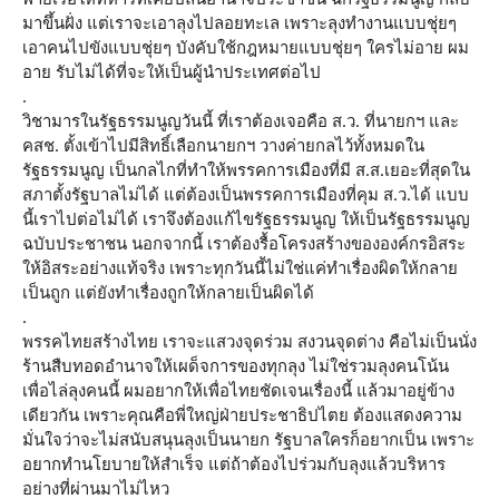
มาขึ้นฝั่ง แต่เราจะเอาลุงไปลอยทะเล เพราะลุงทำงานแบบชุ่ยๆ
เอาคนไปขังแบบชุ่ยๆ บังคับใช้กฎหมายแบบชุ่ยๆ ใครไม่อาย ผม
อาย รับไม่ได้ที่จะให้เป็นผู้นำประเทศต่อไป
.
วิชามารในรัฐธรรมนูญวันนี้ ที่เราต้องเจอคือ ส.ว. ที่นายกฯ และ
คสช. ตั้งเข้าไปมีสิทธิ์เลือกนายกฯ วางค่ายกลไว้ทั้งหมดใน
รัฐธรรมนูญ เป็นกลไกที่ทำให้พรรคการเมืองที่มี ส.ส.เยอะที่สุดใน
สภาตั้งรัฐบาลไม่ได้ แต่ต้องเป็นพรรคการเมืองที่คุม ส.ว.ได้ แบบ
นี้เราไปต่อไม่ได้ เราจึงต้องแก้ไขรัฐธรรมนูญ ให้เป็นรัฐธรรมนูญ
ฉบับประชาชน นอกจากนี้ เราต้องรื้อโครงสร้างขององค์กรอิสระ
ให้อิสระอย่างแท้จริง เพราะทุกวันนี้ไม่ใช่แค่ทำเรื่องผิดให้กลาย
เป็นถูก แต่ยังทำเรื่องถูกให้กลายเป็นผิดได้
.
พรรคไทยสร้างไทย เราจะแสวงจุดร่วม สงวนจุดต่าง คือไม่เป็นนั่ง
ร้านสืบทอดอำนาจให้เผด็จการของทุกลุง ไม่ใช่รวมลุงคนโน้น
เพื่อไล่ลุงคนนี้ ผมอยากให้เพื่อไทยชัดเจนเรื่องนี้ แล้วมาอยู่ข้าง
เดียวกัน เพราะคุณคือพี่ใหญ่ฝ่ายประชาธิปไตย ต้องแสดงความ
มั่นใจว่าจะไม่สนับสนุนลุงเป็นนายก รัฐบาลใครก็อยากเป็น เพราะ
อยากทำนโยบายให้สำเร็จ แต่ถ้าต้องไปร่วมกับลุงแล้วบริหาร
อย่างที่ผ่านมาไม่ไหว