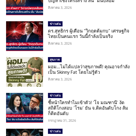
ปัญหาเชิงโครงสร้าง ลั่น “มันปลอม”
สิงหาคม 3, 2026
ข่าวเด่น
ดร.สุทธิกร ผู้เตือน “วิกฤตต้มกบ” เศรษฐกิจ
ไทยเป็นคนแรก วันนี้กำลังเป็นจริง
สิงหาคม 3, 2026
สุขภาพ
ผอม…ไม่ได้แปลว่าสุขภาพดี! คุณอาจกำลัง
เป็น Skinny Fat โดยไม่รู้ตัว
สิงหาคม 3, 2026
ข่าวเด่น
ชี้หน้าใครทำไมเข้าตัว! ‘โจ มณฑานี’ งัด
สถิติโกงสอบ ‘โรม’ ยัน จ.ติดอันดับโกง ส้ม
ก็ติดอันดับ
กรกฎาคม 31, 2026
ข่าวเด่น