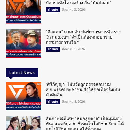
ปัญหาเชิงโครงสร้าง ลั่น “มันปลอม”
สิงหาคม 3, 2026
ข่าวเด่น
“ถือแถน” ถามกลับ ปมข้าราชการหัวเราะ
ใน กมธ.งบฯ “จำเป็นต้องหมอบกราบ
กรรมาธิการหรือ?”
สิงหาคม 5, 2026
ข่าวเด่น
Latest News
‘ศิริกัญญา’ ไม่หวั่นถูกตรวจสอบ ปม
ส.ก.พรรคประชาชน ย้ำให้ข้อเท็จจริงเป็น
ตัวตัดสิน
สิงหาคม 5, 2026
ข่าวเด่น
สัมภาษณ์พิเศษ “หมอลูกตาล” เปิดมุมมอง
ทันตแพทย์ยุค AI ชี้เทคโนโลยีช่วยรักษาได้
แต่ไม่มีวันแทนหมอได้ทั้งหมด