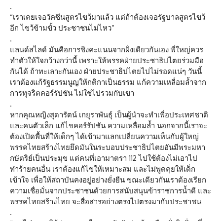
.
“เราเคยเจอวัคซีนสูตรไขว้มาแล้ว แต่ถ้าต้องเจอรัฐบาลสูตรไขว้
อีก ไขว้ข้ามขั้ว ประชาชนไม่ไหว”
.
แลนด์สไลด์ มันคือการชิงคะแนนจากฝั่งเดียวกันเอง พี่ใหญ่ควร
ทำตัวให้ใจกว้างกว่านี้ เพราะให้พรรคฝ่ายประชาธิปไตยร่วมมือ
กันได้ ถ้าทะเลาะกันเอง ฝ่ายประชาธิปไตยไปไม่รอดแน่ๆ วันนี้
เราต้องแก้รัฐธรรมนูญให้กติกาเป็นธรรม แก้ความเหลื่อมล้ำจาก
การทุจริตคอร์รัปชัน ไม่ใช่ไปรวมกับเขา
.
หากคุณหญิงสุดารัตน์ เกยุราพันธุ์ เป็นผู้นำจะทำเพื่อประเทศชาติ
และคนตัวเล็ก แก้ไขคอร์รัปชัน ความเหลื่อมล้ำ นอกจากนี้เราจะ
ต้องเปิดพื้นที่ให้เด็กๆ ได้เข้ามาแลกเปลี่ยนความเห็นกับผู้ใหญ่
พรรคไทยสร้างไทยยึดมันในระบอบประชาธิปไตยอันมีพระมหา
กษัตริย์เป็นประมุข แต่คนที่เอามาตรา 112 ไปใช้ต้องไม่เอาไป
ทำร้ายคนอื่น เราต้องแก้ไขให้เหมาะสม และไม่พูดคุยให้เด็ก
เข้าใจ เพื่อให้สถาบันคงอยู่อย่างยั่งยืน ขณะเดียวกันเราต้องเรียก
ความเชื่อมั่นจากประชาชนด้วยการสนับสนุนข้าราชการน้ำดี และ
พรรคไทยสร้างไทย จะสื่อสารอย่างตรงไปตรงมากับประชาชน
.