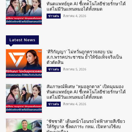
ทันตแพทย์ยุค AI ชี้เทคโนโลยีช่วยรักษาได้
แต่ไม่มีวันแทนหมอได้ทั้งหมด
สิงหาคม 4, 2026
ข่าวเด่น
Latest News
‘ศิริกัญญา’ ไม่หวั่นถูกตรวจสอบ ปม
ส.ก.พรรคประชาชน ย้ำให้ข้อเท็จจริงเป็น
ตัวตัดสิน
สิงหาคม 5, 2026
ข่าวเด่น
สัมภาษณ์พิเศษ “หมอลูกตาล” เปิดมุมมอง
ทันตแพทย์ยุค AI ชี้เทคโนโลยีช่วยรักษาได้
แต่ไม่มีวันแทนหมอได้ทั้งหมด
สิงหาคม 4, 2026
ข่าวเด่น
“ชัชชาติ” เดินหน้าโอนรถไฟฟ้าสายสีเขียว
ให้รัฐบาล ชี้ลดภาระ กทม. เปิดทางใช้งบ
พัฒนาเมือง