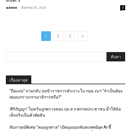
admin
-
สิงหาคม 30, 2024
0
1
2
3
เรื่องล่าสุด
“ถือแถน” ถามกลับ ปมข้าราชการหัวเราะใน กมธ.งบฯ “จำเป็นต้อง
หมอบกราบกรรมาธิการหรือ?”
‘ศิริกัญญา’ ไม่หวั่นถูกตรวจสอบ ปม ส.ก.พรรคประชาชน ย้ำให้ข้อ
เท็จจริงเป็นตัวตัดสิน
สัมภาษณ์พิเศษ “หมอลูกตาล” เปิดมุมมองทันตแพทย์ยุค AI ชี้