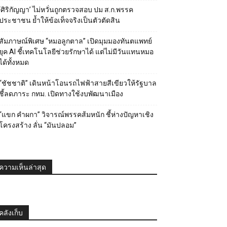
‘ศิริกัญญา’ ไม่หวั่นถูกตรวจสอบ ปม ส.ก.พรรค
ประชาชน ย้ำให้ข้อเท็จจริงเป็นตัวตัดสิน
สัมภาษณ์พิเศษ “หมอลูกตาล” เปิดมุมมองทันตแพทย์
ยุค AI ชี้เทคโนโลยีช่วยรักษาได้ แต่ไม่มีวันแทนหมอ
ได้ทั้งหมด
“ชัชชาติ” เดินหน้าโอนรถไฟฟ้าสายสีเขียวให้รัฐบาล
ชี้ลดภาระ กทม. เปิดทางใช้งบพัฒนาเมือง
“แขก คำผกา” วิจารณ์พรรคส้มหนัก ชี้ห่างปัญหาเชิง
โครงสร้าง ลั่น “มันปลอม”
ความเห็นล่าสุด
คลังเก็บ