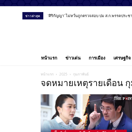
‘ศิริกัญญา’ ไม่หวั่นถูกตรวจสอบ ปม ส.ก.พรรคประชาชน ย้
สัมภาษณ์พิเศษ “หมอลูกตาล” เปิดมุมมองทันตแพทย์ยุ
ข่าวล่าสุด
หน้าแรก
ข่าวเด่น
การเมือง
เศรษฐกิจ
หน้าแรก
2025
กุมภาพันธ์
จดหมายเหตุรายเดือน กุ