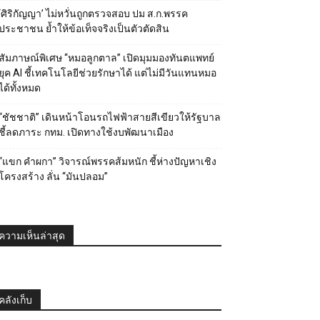
‘ศิริกัญญา’ ไม่หวั่นถูกตรวจสอบ ปม ส.ก.พรรค
ประชาชน ย้ำให้ข้อเท็จจริงเป็นตัวตัดสิน
สัมภาษณ์พิเศษ “หมอลูกตาล” เปิดมุมมองทันตแพทย์
ยุค AI ชี้เทคโนโลยีช่วยรักษาได้ แต่ไม่มีวันแทนหมอ
ได้ทั้งหมด
“ชัชชาติ” เดินหน้าโอนรถไฟฟ้าสายสีเขียวให้รัฐบาล
ชี้ลดภาระ กทม. เปิดทางใช้งบพัฒนาเมือง
“แขก คำผกา” วิจารณ์พรรคส้มหนัก ชี้ห่างปัญหาเชิง
โครงสร้าง ลั่น “มันปลอม”
ความเห็นล่าสุด
คลังเก็บ