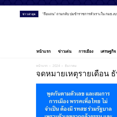
“ถือแถน” ถามกลับ ปมข้าราชการหัวเราะใน กมธ.งบฯ 
‘ศิริกัญญา’ ไม่หวั่นถูกตรวจสอบ ปม ส.ก.พรรคประชาช
ข่าวล่าสุด
หน้าแรก
ข่าวเด่น
การเมือง
เศรษฐกิจ
หน้าแรก
2024
ธันวาคม
จดหมายเหตุรายเดือน ธ