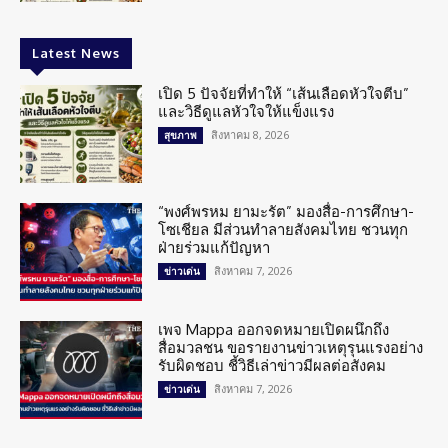
Latest News
เปิด 5 ปัจจัยที่ทำให้ “เส้นเลือดหัวใจตีบ”
และวิธีดูแลหัวใจให้แข็งแรง
สิงหาคม 8, 2026
สุขภาพ
“พงศ์พรหม ยามะรัต” มองสื่อ-การศึกษา-
โซเชียล มีส่วนทำลายสังคมไทย ชวนทุก
ฝ่ายร่วมแก้ปัญหา
สิงหาคม 7, 2026
ข่าวเด่น
เพจ Mappa ออกจดหมายเปิดผนึกถึง
สื่อมวลชน ขอรายงานข่าวเหตุรุนแรงอย่าง
รับผิดชอบ ชี้วิธีเล่าข่าวมีผลต่อสังคม
สิงหาคม 7, 2026
ข่าวเด่น