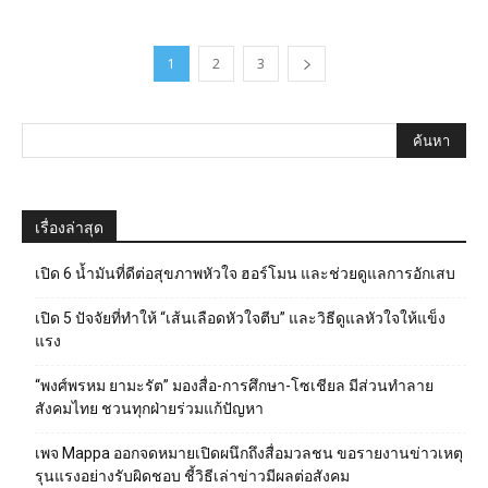
1
2
3
เรื่องล่าสุด
เปิด 6 น้ำมันที่ดีต่อสุขภาพหัวใจ ฮอร์โมน และช่วยดูแลการอักเสบ
เปิด 5 ปัจจัยที่ทำให้ “เส้นเลือดหัวใจตีบ” และวิธีดูแลหัวใจให้แข็ง
แรง
“พงศ์พรหม ยามะรัต” มองสื่อ-การศึกษา-โซเชียล มีส่วนทำลาย
สังคมไทย ชวนทุกฝ่ายร่วมแก้ปัญหา
เพจ Mappa ออกจดหมายเปิดผนึกถึงสื่อมวลชน ขอรายงานข่าวเหตุ
รุนแรงอย่างรับผิดชอบ ชี้วิธีเล่าข่าวมีผลต่อสังคม