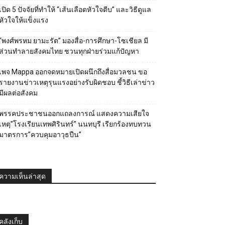
เปิด 5 ปัจจัยที่ทำให้ “เส้นเลือดหัวใจตีบ” และวิธีดูแล
หัวใจให้แข็งแรง
“พงศ์พรหม ยามะรัต” มองสื่อ-การศึกษา-โซเชียล มี
ส่วนทำลายสังคมไทย ชวนทุกฝ่ายร่วมแก้ปัญหา
เพจ Mappa ออกจดหมายเปิดผนึกถึงสื่อมวลชน ขอ
รายงานข่าวเหตุรุนแรงอย่างรับผิดชอบ ชี้วิธีเล่าข่าว
มีผลต่อสังคม
พรรคประชาชนออกแถลงการณ์ แสดงความเสียใจ
เหตุ”โรงเรียนเทพศิรินทร์” นนทบุรี เรียกร้องทบทวน
มาตรการ”ควบคุมอาวุธปืน”
ความเห็นล่าสุด
คลังเก็บ