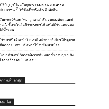
‘ศิริกัญญา’ ไม่หวั่นถูกตรวจสอบ ปม ส.ก.พรรค
ประชาชน ย้ำให้ข้อเท็จจริงเป็นตัวตัดสิน
สัมภาษณ์พิเศษ “หมอลูกตาล” เปิดมุมมองทันตแพทย์
ยุค AI ชี้เทคโนโลยีช่วยรักษาได้ แต่ไม่มีวันแทนหมอ
ได้ทั้งหมด
“ชัชชาติ” เดินหน้าโอนรถไฟฟ้าสายสีเขียวให้รัฐบาล
ชี้ลดภาระ กทม. เปิดทางใช้งบพัฒนาเมือง
“แขก คำผกา” วิจารณ์พรรคส้มหนัก ชี้ห่างปัญหาเชิง
โครงสร้าง ลั่น “มันปลอม”
ความเห็นล่าสุด
คลังเก็บ