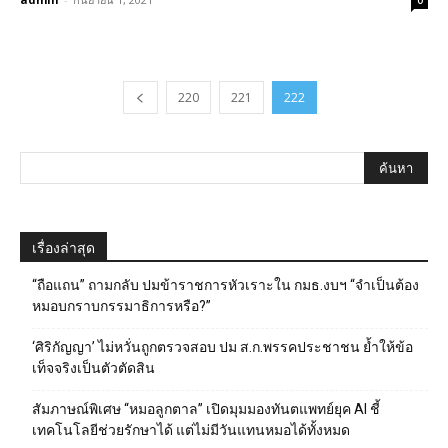
0
220
221
222
เรื่องล่าสุด
“ถือแถน” ถามกลับ ปมข้าราชการหัวเราะใน กมธ.งบฯ “จำเป็นต้อง
หมอบกราบกรรมาธิการหรือ?”
‘ศิริกัญญา’ ไม่หวั่นถูกตรวจสอบ ปม ส.ก.พรรคประชาชน ย้ำให้ข้อ
เท็จจริงเป็นตัวตัดสิน
สัมภาษณ์พิเศษ “หมอลูกตาล” เปิดมุมมองทันตแพทย์ยุค AI ชี้
เทคโนโลยีช่วยรักษาได้ แต่ไม่มีวันแทนหมอได้ทั้งหมด