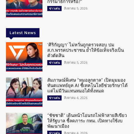
กรรมาธิการหรือ?”
สิงหาคม 5, 2026
ข่าวเด่น
Latest News
‘ศิริกัญญา’ ไม่หวั่นถูกตรวจสอบ ปม
ส.ก.พรรคประชาชน ย้ำให้ข้อเท็จจริงเป็น
ตัวตัดสิน
สิงหาคม 5, 2026
ข่าวเด่น
สัมภาษณ์พิเศษ “หมอลูกตาล” เปิดมุมมอง
ทันตแพทย์ยุค AI ชี้เทคโนโลยีช่วยรักษาได้
แต่ไม่มีวันแทนหมอได้ทั้งหมด
สิงหาคม 4, 2026
ข่าวเด่น
“ชัชชาติ” เดินหน้าโอนรถไฟฟ้าสายสีเขียว
ให้รัฐบาล ชี้ลดภาระ กทม. เปิดทางใช้งบ
พัฒนาเมือง
สิงหาคม 4, 2026
ข่าวเด่น