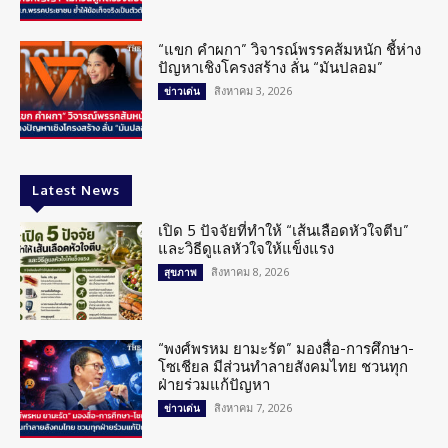
“แขก คำผกา” วิจารณ์พรรคส้มหนัก ชี้ห่าง
ปัญหาเชิงโครงสร้าง ลั่น “มันปลอม”
สิงหาคม 3, 2026
ข่าวเด่น
Latest News
เปิด 5 ปัจจัยที่ทำให้ “เส้นเลือดหัวใจตีบ”
และวิธีดูแลหัวใจให้แข็งแรง
สิงหาคม 8, 2026
สุขภาพ
“พงศ์พรหม ยามะรัต” มองสื่อ-การศึกษา-
โซเชียล มีส่วนทำลายสังคมไทย ชวนทุก
ฝ่ายร่วมแก้ปัญหา
สิงหาคม 7, 2026
ข่าวเด่น