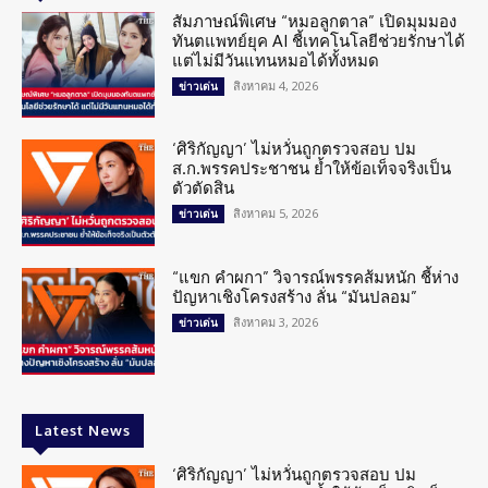
สัมภาษณ์พิเศษ “หมอลูกตาล” เปิดมุมมอง
ทันตแพทย์ยุค AI ชี้เทคโนโลยีช่วยรักษาได้
แต่ไม่มีวันแทนหมอได้ทั้งหมด
สิงหาคม 4, 2026
ข่าวเด่น
‘ศิริกัญญา’ ไม่หวั่นถูกตรวจสอบ ปม
ส.ก.พรรคประชาชน ย้ำให้ข้อเท็จจริงเป็น
ตัวตัดสิน
สิงหาคม 5, 2026
ข่าวเด่น
“แขก คำผกา” วิจารณ์พรรคส้มหนัก ชี้ห่าง
ปัญหาเชิงโครงสร้าง ลั่น “มันปลอม”
สิงหาคม 3, 2026
ข่าวเด่น
Latest News
‘ศิริกัญญา’ ไม่หวั่นถูกตรวจสอบ ปม