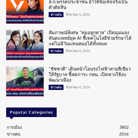
ส.ก.พรรคประชาชน ย้ำให้ข้อเท็จจริงเป็น
ตัวตัดสิน
สิงหาคม 5, 2026
ข่าวเด่น
สัมภาษณ์พิเศษ “หมอลูกตาล” เปิดมุมมอง
ทันตแพทย์ยุค AI ชี้เทคโนโลยีช่วยรักษาได้
แต่ไม่มีวันแทนหมอได้ทั้งหมด
สิงหาคม 4, 2026
ข่าวเด่น
“ชัชชาติ” เดินหน้าโอนรถไฟฟ้าสายสีเขียว
ให้รัฐบาล ชี้ลดภาระ กทม. เปิดทางใช้งบ
พัฒนาเมือง
สิงหาคม 4, 2026
ข่าวเด่น
Popular Categories
การเมือง
3802
ข่าวเด่น
2054