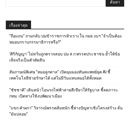
เรื่องล่าสุด
“ถือแถน” ถามกลับ ปมข้าราชการหัวเราะใน กมธ.งบฯ “จำเป็นต้อง
หมอบกราบกรรมาธิการหรือ?”
‘ศิริกัญญา’ ไม่หวั่นถูกตรวจสอบ ปม ส.ก.พรรคประชาชน ย้ำให้ข้อ
เท็จจริงเป็นตัวตัดสิน
สัมภาษณ์พิเศษ “หมอลูกตาล” เปิดมุมมองทันตแพทย์ยุค AI ชี้
เทคโนโลยีช่วยรักษาได้ แต่ไม่มีวันแทนหมอได้ทั้งหมด
“ชัชชาติ” เดินหน้าโอนรถไฟฟ้าสายสีเขียวให้รัฐบาล ชี้ลดภาระ
กทม. เปิดทางใช้งบพัฒนาเมือง
“แขก คำผกา” วิจารณ์พรรคส้มหนัก ชี้ห่างปัญหาเชิงโครงสร้าง ลั่น
“มันปลอม”